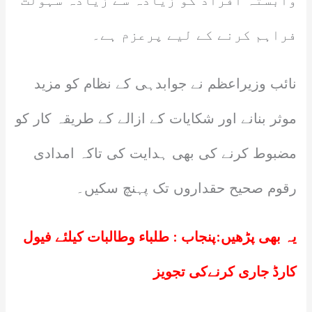
وابستہ افراد کو زیادہ سے زیادہ سہولت
فراہم کرنے کے لیے پرعزم ہے۔
نائب وزیراعظم نے جوابدہی کے نظام کو مزید
موثر بنانے اور شکایات کے ازالے کے طریقہ کار کو
مضبوط کرنے کی بھی ہدایت کی تاکہ امدادی
رقوم صحیح حقداروں تک پہنچ سکیں۔
یہ بھی پڑھیں:
پنجاب : طلباء وطالبات کیلئے فیول
کارڈ جاری کرنےکی تجویز