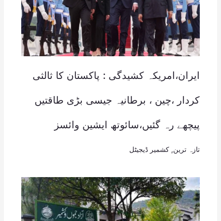
ایران،امریکہ کشیدگی : پاکستان کا ثالثی
کردار ،چین ، برطانیہ جیسی بڑی طاقتیں
پیچھے رہ گئیں،سائوتھ ایشین وائسز
تازہ ترین
,
کشمیر ڈیجیٹل