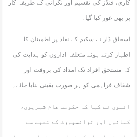
کاری، فنڈز کی تقسیم اور نگرانی کے طریقہ کار
پر بھی غور کیا گیا۔
اسحاق ڈار نے سکیم کے نفاذ پر اطمینان کا
اظہار کرتے ہوئے متعلقہ اداروں کو ہدایت کی
کہ مستحق افراد تک امداد کی بروقت اور
شفاف فراہمی کو ہر صورت یقینی بنایا جائے۔
انہوں نے کہا کہ حکومت عام شہریوں،
کسانوں اور ٹرانسپورٹ کے شعبے سے