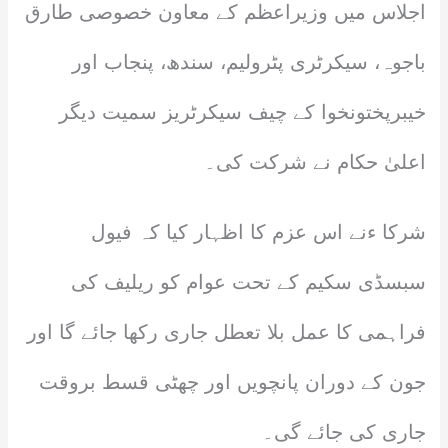
اجلاس میں وزیراعظم کے معاون خصوصی طارق
باجوہ، سیکرٹری پٹرولیم، سندھ، پنجاب اور
خیبرپختونخوا کے چیف سیکرٹریز سمیت دیگر
اعلیٰ حکام نے شرکت کی۔
شرکا ءنے اس عزم کا اظہار کیا کہ فیول
سبسڈی سکیم کے تحت عوام کو ریلیف کی
فراہمی کا عمل بلا تعطل جاری رکھا جائے گا اور
جون کے دوران پانچویں اور چھٹی قسط بروقت
جاری کی جائے گی۔