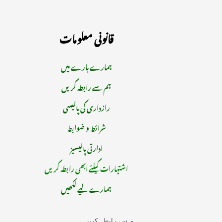
قانونی معلومات
ہمارے بارے میں
ہم سے رابطہ کریں
رازداری کی پالیسی
شرائط و ضوابط
ادارتی پالیسیز
اشتہارات کیلئے ابھی رابطہ کریں
ہمارے لیے لکھیں
ہم سے رابطہ کریں