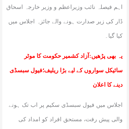
اہم فیصلہ نائب وزیراعظم و وزیر خارجہ اسحاق
ڈار کی زیر صدارت ہونے والے جائزہ اجلاس میں
کیا گیا۔
یہ بھی پڑھیں:
آزاد کشمیر حکومت کا موٹر
سائیکل سواروں کے لیے بڑا ریلیف؛فیول سبسڈی
دینے کا اعلان
اجلاس میں فیول سبسڈی سکیم پر اب تک ہونے
والی پیش رفت، مستحق افراد کو امداد کی