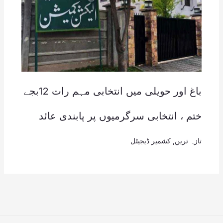
باغ اور حویلی میں انتخابی مہم رات 12بجے
ختم ، انتخابی سرگرمیوں پر پابندی عائد
تازہ ترین
,
کشمیر ڈیجیٹل