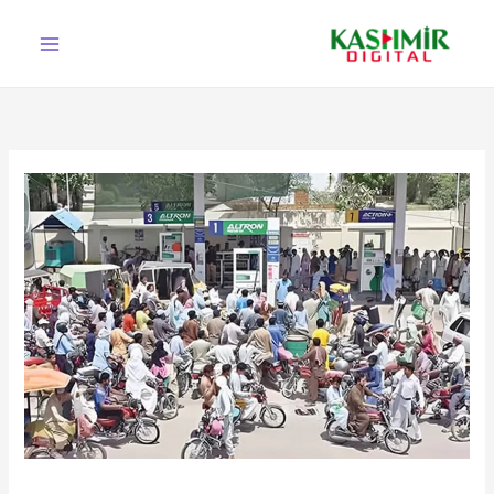
Ski
t
conten