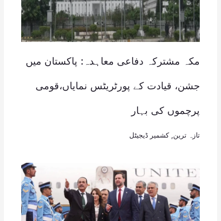
مکہ مشترکہ دفاعی معاہدہ: پاکستان میں
جشن، قیادت کے پورٹریٹس نمایاں،قومی
پرچموں کی بہار
تازہ ترین
,
کشمیر ڈیجیٹل