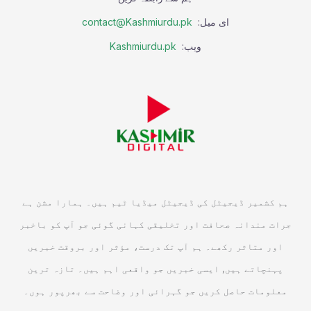
ای میل:
contact@Kashmiurdu.pk
ویب:
Kashmiurdu.pk
ہم کشمیر ڈیجیٹل کی ڈیجیٹل میڈیا ٹیم ہیں۔ ہمارا مشن ہے
جرات مندانہ صحافت اور تخلیقی کہانی گوئی جو آپ کو باخبر
اور متاثر رکھے۔ ہم آپ تک درست، مؤثر اور بروقت خبریں
پہنچاتے ہیں, ایسی خبریں جو واقعی اہم ہیں۔ تازہ ترین
معلومات حاصل کریں جو گہرائی اور وضاحت سے بھرپور ہوں۔