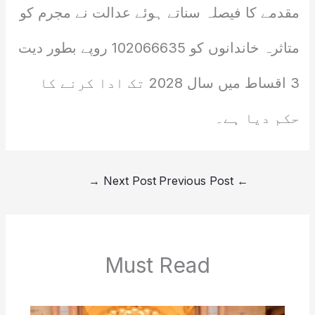
مقدمے کا فیصلہ سناتے ہوئے عدالت نے مجرم کو
متاثرہ خاندانوں کو 102066635 روپے بطور دیت
3 اقساط میں سال 2028 تک ادا کرنے کا
حکم دیا ہے۔
→
Next Post
Previous Post
←
Must Read