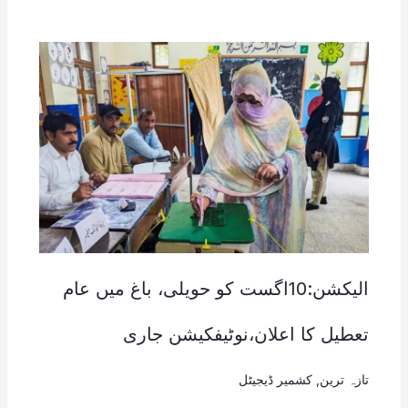
الیکشن:10اگست کو حویلی، باغ میں عام
تعطیل کا اعلان،نوٹیفکیشن جاری
تازہ ترین
,
کشمیر ڈیجیٹل