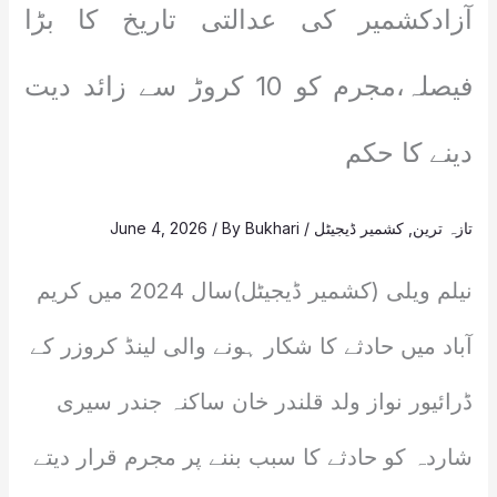
آزادکشمیر کی عدالتی تاریخ کا بڑا
فیصلہ،مجرم کو 10 کروڑ سے زائد دیت
دینے کا حکم
تازہ ترین
,
کشمیر ڈیجیٹل
/
Bukhari
/ By
June 4, 2026
نیلم ویلی (کشمیر ڈیجیٹل)سال 2024 میں کریم
آباد میں حادثے کا شکار ہونے والی لینڈ کروزر کے
ڈرائیور نواز ولد قلندر خان ساکنہ جندر سیری
شاردہ کو حادثے کا سبب بننے پر مجرم قرار دیتے