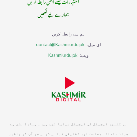
اشتہارات کیلئے ابھی رابطہ کریں
ہمارے لیے لکھیں
ہم سے رابطہ کریں
ای میل:
contact@Kashmiurdu.pk
ویب:
Kashmiurdu.pk
ہم کشمیر ڈیجیٹل کی ڈیجیٹل میڈیا ٹیم ہیں۔ ہمارا مشن ہے
جرات مندانہ صحافت اور تخلیقی کہانی گوئی جو آپ کو باخبر