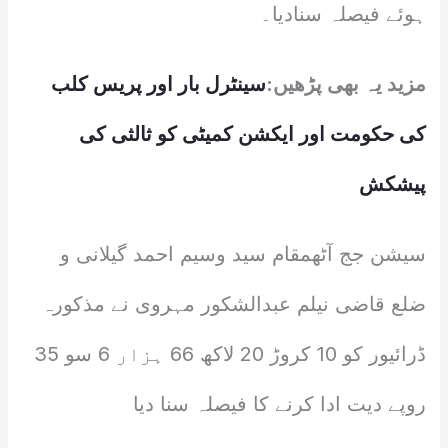
ہوئے فیصلہ سنادیا۔
مزید یہ بھی پڑھیں:
سینٹرل بار اور پریس کلب
کی حکومت اور ایکشن کمیٹی کو ثالثی کی
پیشکش
سیشن جج آٹھمقام سید وسیم احمد گیلانی و
ضلع قاضی نیلم عبدالشکور مہروی نے مذکورہ
ڈرائیور کو 10 کروڑ 20 لاکھ 66 ہزار 6 سو 35
روپے دیت ادا کرنے کا فیصلہ سنا دیا