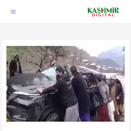
Ski
t
conten