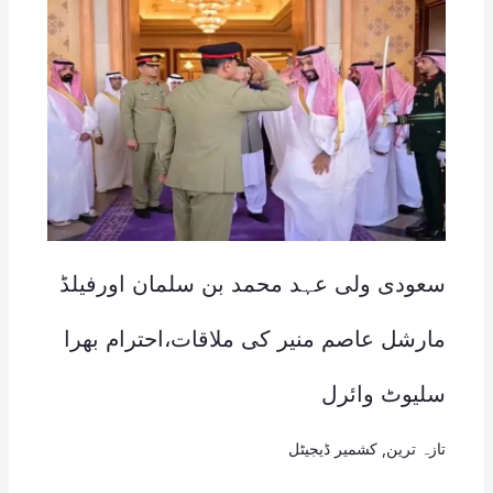
سعودی ولی عہد محمد بن سلمان اورفیلڈ
مارشل عاصم منیر کی ملاقات،احترام بھرا
سلیوٹ وائرل
تازہ ترین
,
کشمیر ڈیجیٹل