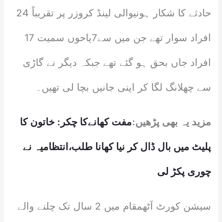
حادثے کا شکار ہونیوالی لینڈ کروزر پر تقریباً 24
افراد سوار تھے جن میں سے7یاحوں سمیت 17
افراد جاں بحق ہو گئے تھے جبکہ دیگر نے گاڑی
سے چھلانگ لگا کر اپنی جانیں بچا لی تھیں۔
مزید یہ بھی پڑھیں:
مفت کھانےکا چکر: خاتون کا
پلیٹ میں بال ڈال کر نیا کھانا طلب،انتظامیہ نے
چوری پکڑ لی
سیشن کورٹ آٹھمقام میں 2 سال تک چلنے والے