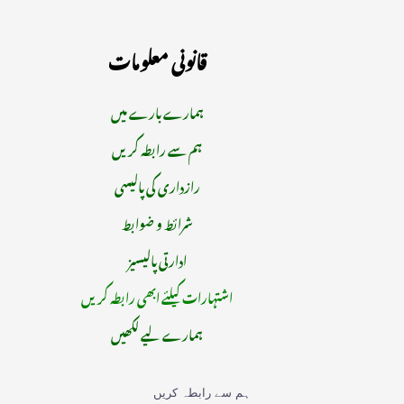
قانونی معلومات
ہمارے بارے میں
ہم سے رابطہ کریں
رازداری کی پالیسی
شرائط و ضوابط
ادارتی پالیسیز
اشتہارات کیلئے ابھی رابطہ کریں
ہمارے لیے لکھیں
ہم سے رابطہ کریں