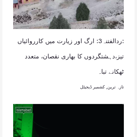
:ردالفتنہ3: ارگ اور زیارت میں کارروائیاں
تیز،دہشتگردوں کا بھاری نقصان، متعدد
ٹھکانے تباہ
تازہ ترین
,
کشمیر ڈیجیٹل