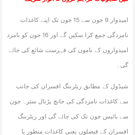
امیدوار 9 جون سے 15 جون تک اپنے کاغذات
نامزدگی جمع کرا سکیں گے اور 16 جون کو نامزد
امیدواروں کے ناموں کی فہرست شائع کی جائے
گی۔
شیڈول کے مطابق ریٹرننگ افسران کی جانب
سے کاغذات نامزدگی کی جانچ پڑتال سترہ جون
سے بائیس جون تک کی جائے گی اور ریٹرننگ
افسران کے فیصلوں یعنی کاغذات منظور یا