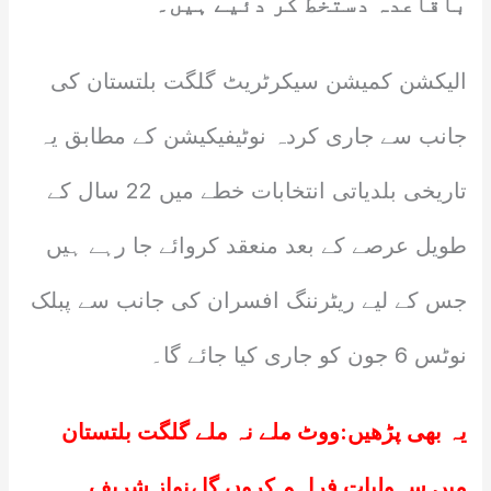
باقاعدہ دستخط کر دئیے ہیں۔
الیکشن کمیشن سیکرٹریٹ گلگت بلتستان کی
جانب سے جاری کردہ نوٹیفیکیشن کے مطابق یہ
تاریخی بلدیاتی انتخابات خطے میں 22 سال کے
طویل عرصے کے بعد منعقد کروائے جا رہے ہیں
جس کے لیے ریٹرننگ افسران کی جانب سے پبلک
نوٹس 6 جون کو جاری کیا جائے گا۔
یہ بھی پڑھیں:
ووٹ ملے نہ ملے گلگت بلتستان
میں سہولیات فراہم کروں گا ،نواز شریف