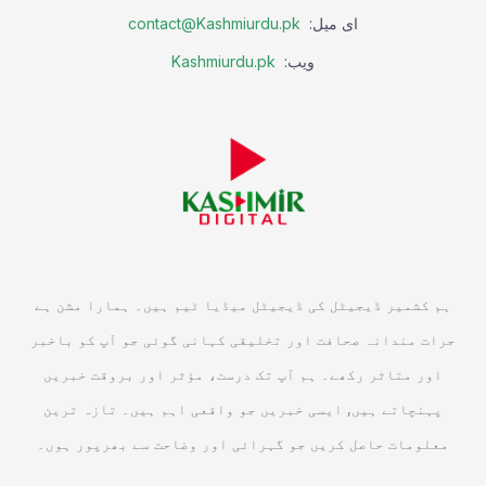
ای میل:
contact@Kashmiurdu.pk
ویب:
Kashmiurdu.pk
ہم کشمیر ڈیجیٹل کی ڈیجیٹل میڈیا ٹیم ہیں۔ ہمارا مشن ہے
جرات مندانہ صحافت اور تخلیقی کہانی گوئی جو آپ کو باخبر
اور متاثر رکھے۔ ہم آپ تک درست، مؤثر اور بروقت خبریں
پہنچاتے ہیں, ایسی خبریں جو واقعی اہم ہیں۔ تازہ ترین
معلومات حاصل کریں جو گہرائی اور وضاحت سے بھرپور ہوں۔