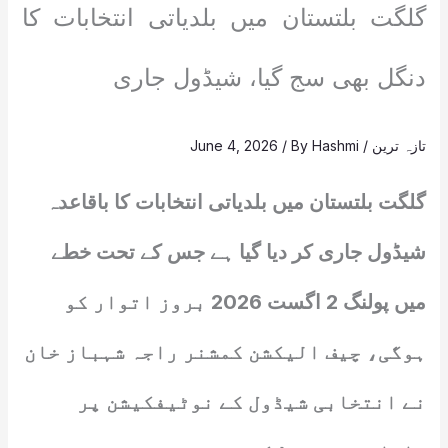
گلگت بلتستان میں بلدیاتی انتخابات کا
دنگل بھی سج گیا، شیڈول جاری
تازہ ترین
/
Hashmi
/ By
June 4, 2026
گلگت بلتستان میں بلدیاتی انتخابات کا باقاعدہ
شیڈول جاری کر دیا گیا ہے جس کے تحت خطے
میں پولنگ 2 اگست 2026 بروز اتوار کو
ہوگی، چیف الیکشن کمشنر راجہ شہباز خان
نے انتخابی شیڈول کے نوٹیفکیشن پر