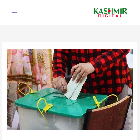
Ski
t
conten