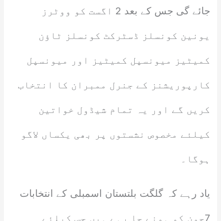
جائے گی جس کے بعد 2 اگست کو ووٹرز
یونین کونسلز ڈسٹرکٹ کونسلز ٹاؤن
کمیٹیز میونسپل کمیٹیز اور میونسپل
کارپوریشنز کے جنرل ممبران کا انتخاب
کریں گے اور یہ تمام شیڈول خواتین
کیلئے مخصوص نشستوں پر بھی یکساں لاگو
ہوگا۔
یاد رہے کہ گلگت بلتستان اسمبلی کے انتخابات
7جون کو ہونے جا رہے ہیں جس کیلئے