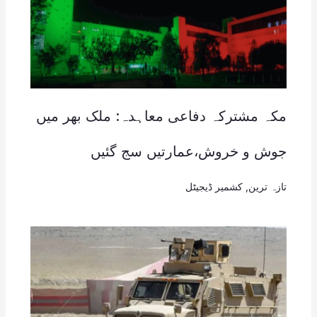
مکہ مشترکہ دفاعی معاہدہ: ملک بھر میں
جوش و خروش،عمارتیں سج گئیں
تازہ ترین
,
کشمیر ڈیجیٹل