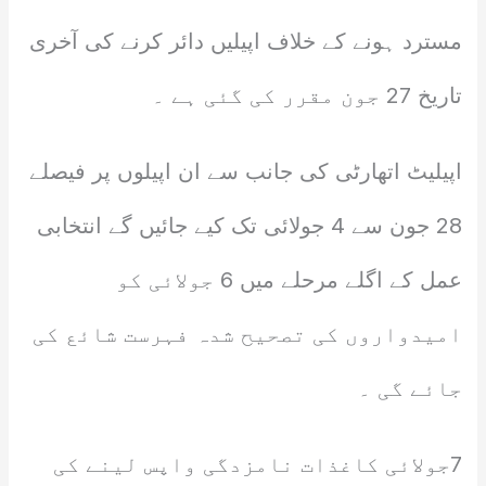
مسترد ہونے کے خلاف اپیلیں دائر کرنے کی آخری
تاریخ 27 جون مقرر کی گئی ہے ۔
اپیلیٹ اتھارٹی کی جانب سے ان اپیلوں پر فیصلے
28 جون سے 4 جولائی تک کیے جائیں گے انتخابی
عمل کے اگلے مرحلے میں 6 جولائی کو
امیدواروں کی تصحیح شدہ فہرست شائع کی
جائے گی ۔
7جولائی کاغذات نامزدگی واپس لینے کی