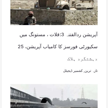
آپریشن ردالفتنہ 3:قلات ، مستونگ میں
سکیورٹی فورسز کا کامیاب آپریشن، 25
دہشتگرد ہلاک
تازہ ترین
,
کشمیر ڈیجیٹل