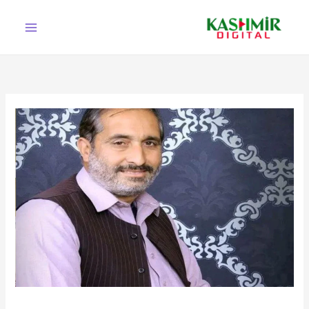
Ski
t
conten