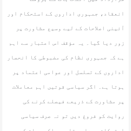
انعقاد، جمہوری اداروں کے استحکام اور
آئینی اصلاحات کے لیے وسیع مشاورت پر
زور دیا گیا۔ یہ مؤقف اس اعتبار سے اہم
ہے کہ جمہوری نظام کی مضبوطی کا انحصار
اداروں کے تسلسل اور عوامی اعتماد پر
ہوتا ہے۔ اگر سیاسی قوتیں اہم معاملات
پر مشاورت کے ذریعے فیصلے کرنے کی
روایت کو فروغ دیں تو نہ صرف سیاسی
استحکام پیدا ہوتا ہے بلکہ عوام کے