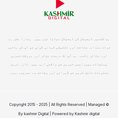
ہم کشمیر ڈیجیٹل کی ڈیجیٹل میڈیا ٹیم ہیں۔ ہمارا مشن ہے
جرات مندانہ صحافت اور تخلیقی کہانی گوئی جو آپ کو باخبر
اور متاثر رکھے۔ ہم آپ تک درست، مؤثر اور بروقت خبریں
پہنچاتے ہیں, ایسی خبریں جو واقعی اہم ہیں۔ تازہ ترین
معلومات حاصل کریں جو گہرائی اور وضاحت سے بھرپور ہوں۔
© Copyright 2015 - 2025 | All Rights Reserved | Managed
By
kashmir Digital
| Powered by
Kashmir digital