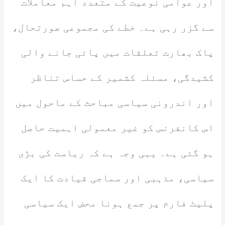
اور عوامی نوعیت کے متعدد اہم معاملات
سے گزر رہی ہے۔ خطے کی مجموعی صورتحال،
پاک بھارت تعلقات میں پائی جانے والی
کشیدگی، مسئلہ کشمیر کے حساس تناظر
اور اندرونی سیاسی مباحث کے ماحول میں
اس کانفرنس کو غیر معمولی اہمیت حاصل
ہو گئی ہے۔ یہی وجہ ہے کہ ریاست کی بڑی
سیاسی، مذہبی اور سماجی قیادت کا ایک
پلیٹ فارم پر جمع ہونا محض ایک سیاسی