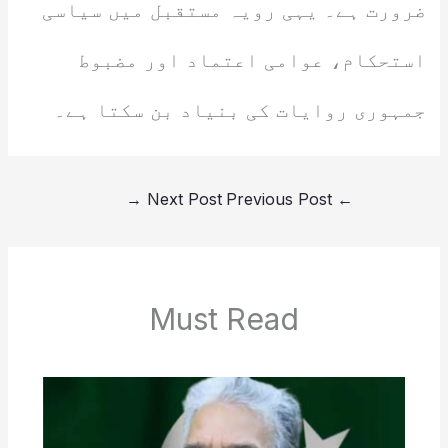
ضرورت ہے۔ یہی رویہ مستقبل میں سیاسی
استحکام، عوامی اعتماد اور مضبوط
جمہوری روایات کی بنیاد بن سکتا ہے۔
→
Next Post
Previous Post
←
Must Read