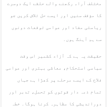
مختلف آراء رکھنے والے حلقے ایک دوسرے
کا مؤقف سنیں اور ایسے حل تلاش کریں جو
ریاستی مفاد اور عوامی توقعات دونوں
سے ہم آہنگ ہوں۔
حقیقت یہ ہے کہ آزاد کشمیر اس وقت
سیاسی استحکام، معاشی بہتری اور عوامی
فلاح کے ایسے مرحلے پر کھڑا ہے جہاں
تمام ذمہ دار قوتوں کو تحمل، تدبر اور
دوراندیشی کا مظاہرہ کرنا ہوگا۔ خطہ