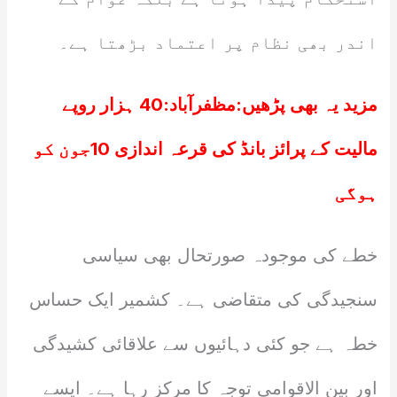
اندر بھی نظام پر اعتماد بڑھتا ہے۔
مزید یہ بھی پڑھیں:
مظفرآباد:40 ہزار روپے
مالیت کے پرائز بانڈ کی قرعہ اندازی 10جون کو
ہوگی
خطے کی موجودہ صورتحال بھی سیاسی
سنجیدگی کی متقاضی ہے۔ کشمیر ایک حساس
خطہ ہے جو کئی دہائیوں سے علاقائی کشیدگی
اور بین الاقوامی توجہ کا مرکز رہا ہے۔ ایسے