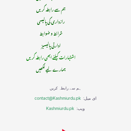
ہم سے رابطہ کریں
رازداری کی پالیسی
شرائط و ضوابط
ادارتی پالیسیز
اشتہارات کیلئے ابھی رابطہ کریں
ہمارے لیے لکھیں
ہم سے رابطہ کریں
ای میل:
contact@Kashmiurdu.pk
ویب:
Kashmiurdu.pk