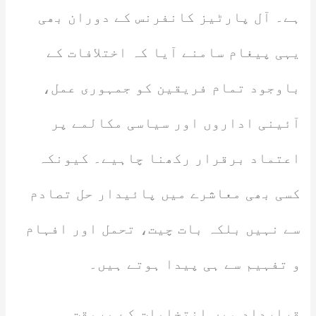
ہے۔ آل پارٹیز کانفرنس کے دوران بھی
یہی پیغام سامنے آیا کہ اختلافات کے
باوجود تمام فریقین کو جمہوری عمل،
آئینی اداروں اور سیاسی مکالمے پر
اعتماد برقرار رکھنا چاہیے۔ کیونکہ
کسی بھی معاشرے میں پائیدار حل تصادم
سے نہیں بلکہ بات چیت، تحمل اور افہام
و تفہیم سے ہی پیدا ہوتے ہیں۔
قرارداد میں انتخابات کے بروقت