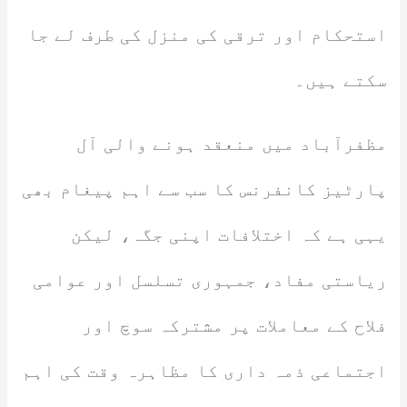
استحکام اور ترقی کی منزل کی طرف لے جا
سکتے ہیں۔
مظفرآباد میں منعقد ہونے والی آل
پارٹیز کانفرنس کا سب سے اہم پیغام بھی
یہی ہے کہ اختلافات اپنی جگہ، لیکن
ریاستی مفاد، جمہوری تسلسل اور عوامی
فلاح کے معاملات پر مشترکہ سوچ اور
اجتماعی ذمہ داری کا مظاہرہ وقت کی اہم