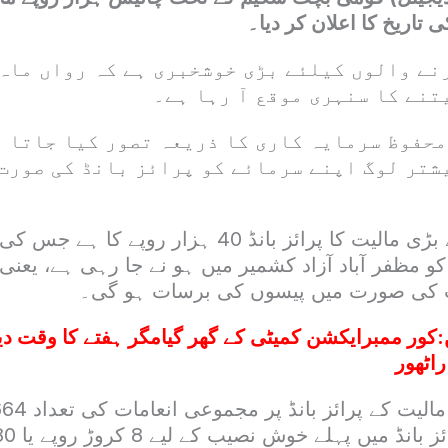
تاریخ کا اعلان کر دیا۔
نے والوں کیلئے بڑی خوشخبری ہے کہ رواں ماہ 
نے کا سنہری موقع آ رہا ہے۔
محفوظ سرمایہ کاری کا ذریعہ تصور کیا جاتا ہ
شتر لوگ اپنے سرمائے کو پرائز بانڈ کی صورت
ملک میں سب سے بڑی مالیت کا پرائز بانڈ 40 ہزار روپ
ات کی صورت میں پیسوں کی برسات ہو گی۔
:
کور ممبرایکشن کمیٹی کے گھر گیامگر ہفتے کا وقت دین
راٹھور