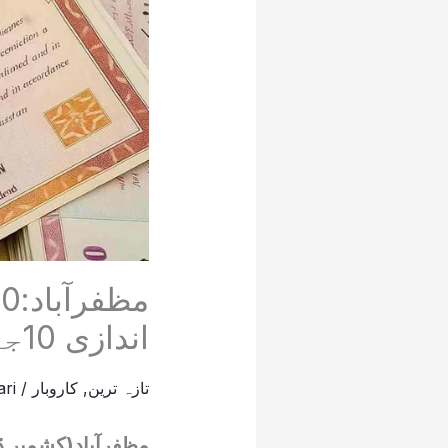
اندازی 10جون کو ہوگی
تازہ ترین
,
کاروبار
/
ri
مظفرآباد(کشمیر ڈ