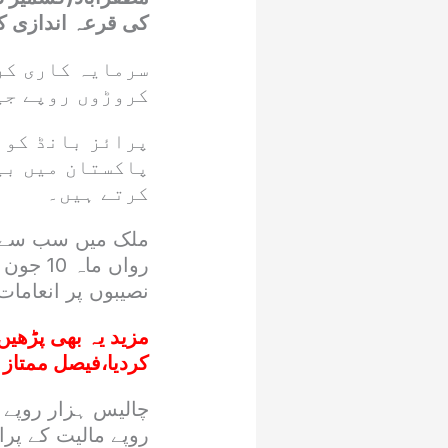
کی قرعہ اندازی کی 
سرمایہ کاری کر
کروڑوں روپے جیت
پرائز بانڈ کو 
پاکستان میں بی
کرتے ہیں۔
نصیبوں پر انعام
مزید یہ بھی پڑھیں
کردیا،فیصل ممتاز 