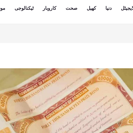
یجیٹل
دنیا
کھیل
صحت
کاروبار
ٹیکنالوجی
مو