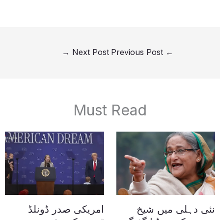
→
Next Post
Previous Post
←
Must Read
نئی دہلی میں شیخ
امریکی صدر ڈونلڈ