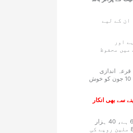
ان کے لیے
ے اور
 میں محفوظ
ے کا ہے جس کی قرعہ اندازی
رواں ماہ 10 جون کو مظفر آباد آزاد کشمیر میں ہو نے جا رہی ہے، یعنی 10 جون کو خوش
ے سے بھی انکار
چالیس ہزار روپے مالیت کے پرائز بانڈ پر مجموعی انعامات کی تعداد 664 ہے، 40 ہزار
روپے مالیت کے پرائز بانڈ میں پہلے خوش نصیب کے لیے 8 کروڑ روپے یا 80 ملین روپے کی