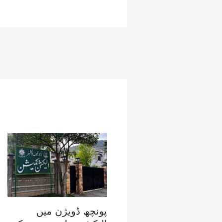
پونچھ ڈویژن میں