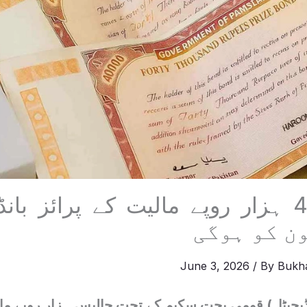
مظفرآباد:40 ہزار روپے مالیت کے پرائز 
June 3, 2026
/ By
Bukha
یجیٹل) قومی بچت سکیم کے تحت چالیس ہزار روپے مالی