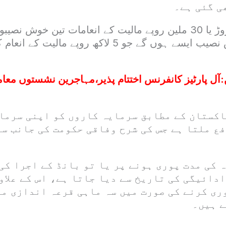
ی گئی ہے۔
اس کے بعد تین کروڑ یا 30 ملین روپے مالیت کے انعامات تین خوش 
جب کہ 660 خوش نصیب ایسے ہوں گے جو 5 لاکھ روپے مال
:
آل پارٹیز کانفرنس اختتام پذیر،مہاجرین نشستوں معا
پاکستان کے مطابق سرمایہ کاروں کو اپنی سرما
ع ملتا ہے جس کی شرح وفاقی حکومت کی جانب سے
 کی مدت پوری ہونے پر یا تو بانڈ کے اجرا کی
ادائیگی کی تاریخ سے دیا جاتا ہے، اس کے علاو
ری کرنے کی صورت میں سہ ماہی قرعہ اندازی می
ے ہیں۔