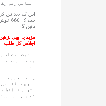
انعامی رقم رکھ
پائیں گے۔
مزید یہ بھی پڑھیں
اجلاس کل طلب
اسٹیٹ بنک آف 
چھ ماہ بعد مناف
ہے۔
یہ منافع چھ ماہ
آخری منافع کی 
مقررہ شرائط پو
کے بھی اہل ہوت