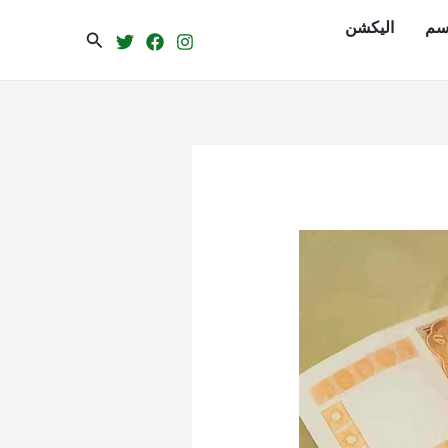
سم
الیکشن
Search