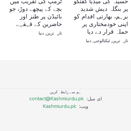
حسینہ کی میڈیا گفتگو
ٹرمپ کی تقریب میں
پر بنگلہ دیش شدید
بچے کے پیچھے دوڑ، جو
برہم، بھارتی اقدام کو
بائیڈن پر طنز اور
اپنی خودمختاری پر
حاضرین کے قہقہے
حملہ قرار دے دیا
تازہ ترین
,
دنیا
تازہ ترین
,
ٹیکنالوجی
,
دنیا
ہم سے رابطہ کریں
ای میل:
contact@Kashmiurdu.pk
ویب:
Kashmiurdu.pk