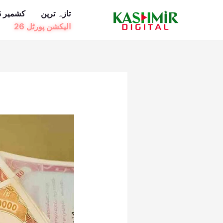
Ski
تازہ ترین
کشمیر ڈ
t
الیکشن پورٹل 26
conten