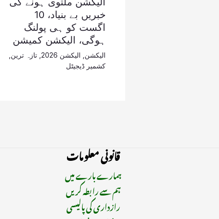
الیکشن ملتوی ہونے کی
خبریں بے بنیاد، 10
اگست کو ہی پولنگ
ہوگی، الیکشن کمیشن
الیکشن
,
الیکشن 2026
,
تازہ ترین
,
کشمیر ڈیجیٹل
قانونی معلومات
ہمارے بارے میں
ہم سے رابطہ کریں
رازداری کی پالیسی