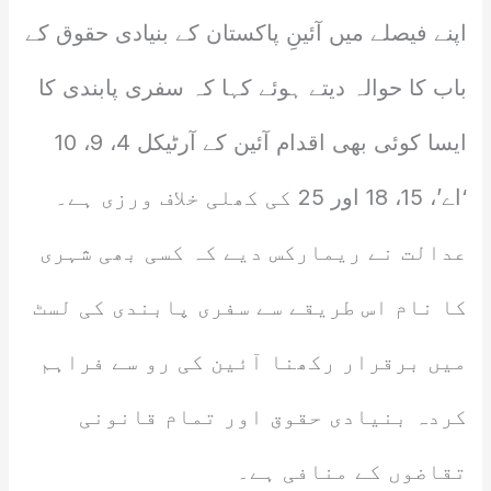
اپنے فیصلے میں آئینِ پاکستان کے بنیادی حقوق کے
باب کا حوالہ دیتے ہوئے کہا کہ سفری پابندی کا
ایسا کوئی بھی اقدام آئین کے آرٹیکل 4، 9، 10
‘اے’، 15، 18 اور 25 کی کھلی خلاف ورزی ہے۔
عدالت نے ریمارکس دیے کہ کسی بھی شہری
کا نام اس طریقے سے سفری پابندی کی لسٹ
میں برقرار رکھنا آئین کی رو سے فراہم
کردہ بنیادی حقوق اور تمام قانونی
تقاضوں کے منافی ہے۔