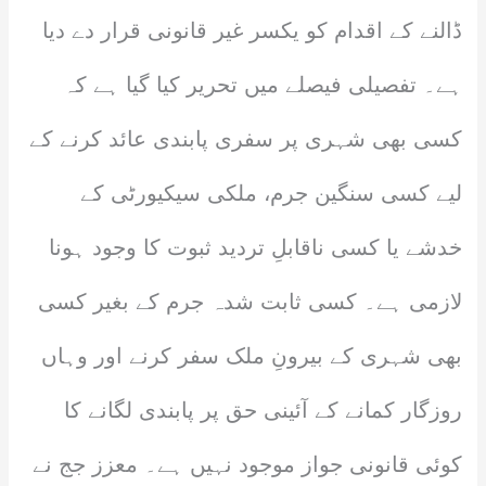
ڈالنے کے اقدام کو یکسر غیر قانونی قرار دے دیا
ہے۔ تفصیلی فیصلے میں تحریر کیا گیا ہے کہ
کسی بھی شہری پر سفری پابندی عائد کرنے کے
لیے کسی سنگین جرم، ملکی سیکیورٹی کے
خدشے یا کسی ناقابلِ تردید ثبوت کا وجود ہونا
لازمی ہے۔ کسی ثابت شدہ جرم کے بغیر کسی
بھی شہری کے بیرونِ ملک سفر کرنے اور وہاں
روزگار کمانے کے آئینی حق پر پابندی لگانے کا
کوئی قانونی جواز موجود نہیں ہے۔ معزز جج نے