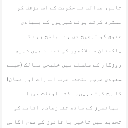
تاہم، عدالت نے حکومت کے اس مؤقف کو
مسترد کرتے ہوئے شہریوں کے بنیادی
حقوق کو ترجیح دی ہے۔ واضح رہے کہ
پاکستان سے لاکھوں کی تعداد میں شہری
روزگار کے سلسلے میں خلیجی ممالک (جیسے
سعودی عرب، متحدہ عرب امارات اور عمان)
کا رخ کرتے ہیں۔ اکثر اوقات ویزا
اسپانسرز کے ساتھ تنازعات، اقامے کی
تجدید میں تاخیر یا قانون کی عدم آگاہی