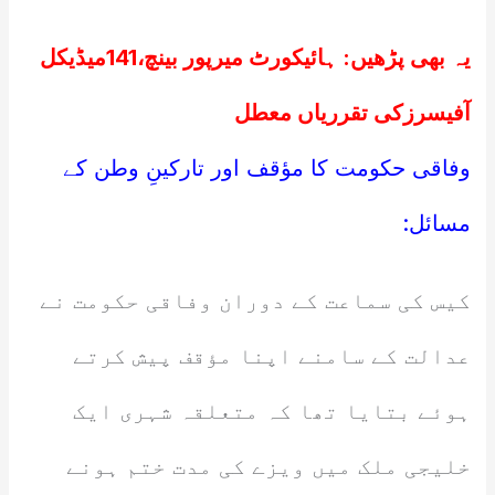
یہ بھی پڑھیں:
ہائیکورٹ میرپور بینچ،141میڈیکل
آفیسرزکی تقرریاں معطل
وفاقی حکومت کا مؤقف اور تارکینِ وطن کے
مسائل:
کیس کی سماعت کے دوران وفاقی حکومت نے
عدالت کے سامنے اپنا مؤقف پیش کرتے
ہوئے بتایا تھا کہ متعلقہ شہری ایک
خلیجی ملک میں ویزے کی مدت ختم ہونے