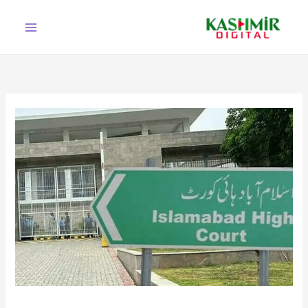
Ski
t
conten