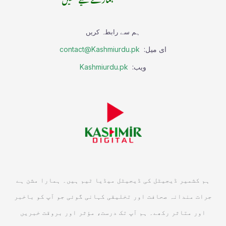
ہم سے رابطہ کریں
ای میل:
contact@Kashmiurdu.pk
ویب:
Kashmiurdu.pk
ہم کشمیر ڈیجیٹل کی ڈیجیٹل میڈیا ٹیم ہیں۔ ہمارا مشن ہے
جرات مندانہ صحافت اور تخلیقی کہانی گوئی جو آپ کو باخبر
اور متاثر رکھے۔ ہم آپ تک درست، مؤثر اور بروقت خبریں