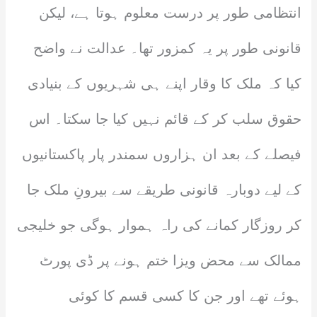
انتظامی طور پر درست معلوم ہوتا ہے، لیکن
قانونی طور پر یہ کمزور تھا۔ عدالت نے واضح
کیا کہ ملک کا وقار اپنے ہی شہریوں کے بنیادی
حقوق سلب کر کے قائم نہیں کیا جا سکتا۔ اس
فیصلے کے بعد ان ہزاروں سمندر پار پاکستانیوں
کے لیے دوبارہ قانونی طریقے سے بیرونِ ملک جا
کر روزگار کمانے کی راہ ہموار ہوگی جو خلیجی
ممالک سے محض ویزا ختم ہونے پر ڈی پورٹ
ہوئے تھے اور جن کا کسی قسم کا کوئی