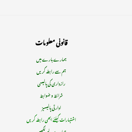
قانونی معلومات
ہمارے بارے میں
ہم سے رابطہ کریں
رازداری کی پالیسی
شرائط و ضوابط
ادارتی پالیسیز
اشتہارات کیلئے ابھی رابطہ کریں
ہمارے لیے لکھیں