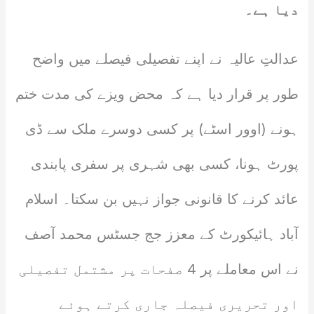
دیا ہے۔
عدالتِ عالیہ نے اپنے تفصیلی فیصلے میں واضح
طور پر قرار دیا ہے کہ محض ویزے کی مدت ختم
ہونے (اوور اسٹے) پر کسی دوسرے ملک سے ڈی
پورٹ ہونا، کسی بھی شہری پر سفری پابندی
عائد کرنے کا قانونی جواز نہیں بن سکتا۔ اسلام
آباد ہائیکورٹ کے معزز جج جسٹس محمد آصف
نے اس معاملے پر 4 صفحات پر مشتمل تفصیلی
اور تحریری فیصلہ جاری کرتے ہوئے