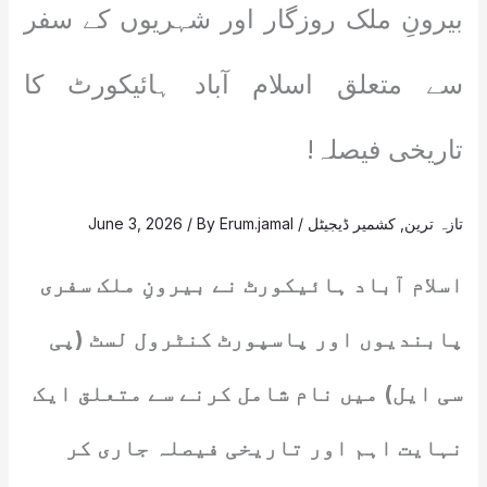
بیرونِ ملک روزگار اور شہریوں کے سفر
سے متعلق اسلام آباد ہائیکورٹ کا
تاریخی فیصلہ!
تازہ ترین
,
کشمیر ڈیجیٹل
/
Erum.jamal
/ By
June 3, 2026
اسلام آباد ہائیکورٹ نے بیرونِ ملک سفری
پابندیوں اور پاسپورٹ کنٹرول لسٹ (پی
سی ایل) میں نام شامل کرنے سے متعلق ایک
نہایت اہم اور تاریخی فیصلہ جاری کر