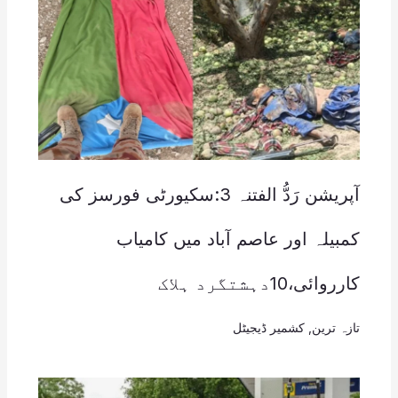
آپریشن رَدُّ الفتنہ 3:سکیورٹی فورسز کی
کمبیلہ اور عاصم آباد میں کامیاب
کارروائی،10دہشتگرد ہلاک
تازہ ترین
,
کشمیر ڈیجیٹل