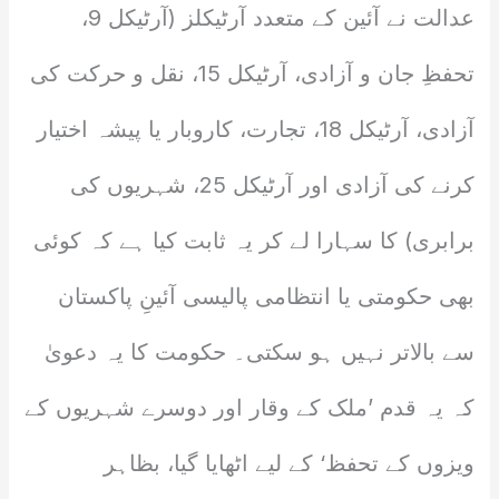
عدالت نے آئین کے متعدد آرٹیکلز (آرٹیکل 9،
تحفظِ جان و آزادی، آرٹیکل 15، نقل و حرکت کی
آزادی، آرٹیکل 18، تجارت، کاروبار یا پیشہ اختیار
کرنے کی آزادی اور آرٹیکل 25، شہریوں کی
برابری) کا سہارا لے کر یہ ثابت کیا ہے کہ کوئی
بھی حکومتی یا انتظامی پالیسی آئینِ پاکستان
سے بالاتر نہیں ہو سکتی۔ حکومت کا یہ دعویٰ
کہ یہ قدم ’ملک کے وقار اور دوسرے شہریوں کے
ویزوں کے تحفظ‘ کے لیے اٹھایا گیا، بظاہر