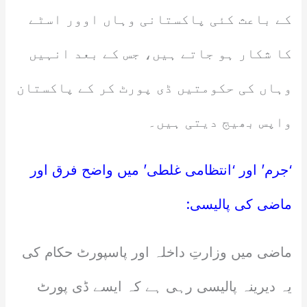
کے باعث کئی پاکستانی وہاں اوور اسٹے
کا شکار ہو جاتے ہیں، جس کے بعد انہیں
وہاں کی حکومتیں ڈی پورٹ کر کے پاکستان
واپس بھیج دیتی ہیں۔
‘جرم’ اور ‘انتظامی غلطی’ میں واضح فرق اور
ماضی کی پالیسی:
ماضی میں وزارتِ داخلہ اور پاسپورٹ حکام کی
یہ دیرینہ پالیسی رہی ہے کہ ایسے ڈی پورٹ