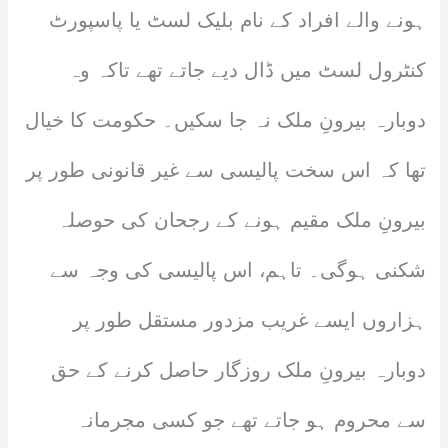
ہونے والے افراد کے نام بلیک لسٹ یا پاسپورٹ
کنٹرول لسٹ میں ڈال دیے جاتے تھے تاکہ وہ
دوبارہ بیرونِ ملک نہ جا سکیں۔ حکومت کا خیال
تھا کہ اس سخت پالیسی سے غیر قانونی طور پر
بیرونِ ملک مقیم ہونے کے رجحان کی حوصلہ
شکنی ہوگی۔ تاہم، اس پالیسی کی وجہ سے
ہزاروں ایسے غریب مزدور مستقل طور پر
دوبارہ بیرونِ ملک روزگار حاصل کرنے کے حق
سے محروم ہو جاتے تھے جو کسی مجرمانہ