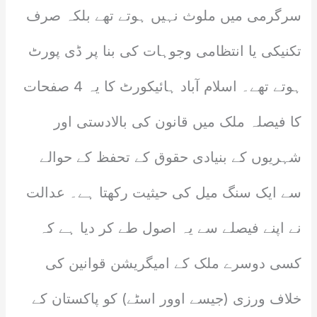
سرگرمی میں ملوث نہیں ہوتے تھے بلکہ صرف
تکنیکی یا انتظامی وجوہات کی بنا پر ڈی پورٹ
ہوتے تھے۔ اسلام آباد ہائیکورٹ کا یہ 4 صفحات
کا فیصلہ ملک میں قانون کی بالادستی اور
شہریوں کے بنیادی حقوق کے تحفظ کے حوالے
سے ایک سنگ میل کی حیثیت رکھتا ہے۔ عدالت
نے اپنے فیصلے سے یہ اصول طے کر دیا ہے کہ
کسی دوسرے ملک کے امیگریشن قوانین کی
خلاف ورزی (جیسے اوور اسٹے) کو پاکستان کے