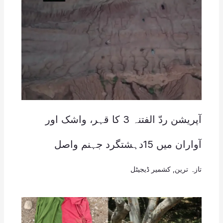
آپریشن ردّ الفتنہ 3 کا قہر، واشک اور
آواران میں 15دہشتگرد جہنم واصل
تازہ ترین
,
کشمیر ڈیجیٹل