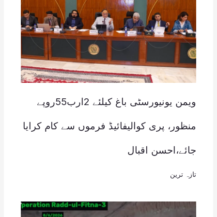
ویمن یونیورسٹی باغ کیلئے 2ارب55روپے
منظور، پری کوالیفائیڈ فرموں سے کام کرایا
جائے،احسن اقبال
تازہ ترین