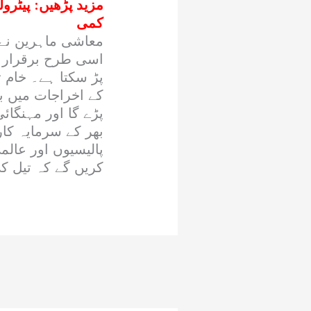
مزید پڑھیں:
کمی
معاشی ماہرین نے خ
اسی طرح برقرار رہ
پڑ سکتا ہے۔ خام 
کے اخراجات میں بھ
پڑے گا اور مہنگائی
پالیسیوں اور عال
کریں گے کہ تیل کی