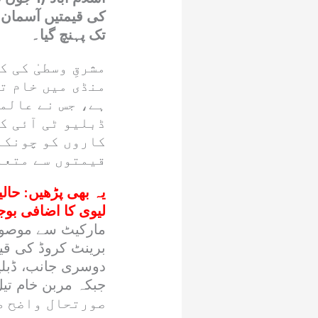
تک پہنچ گیا۔
مشرقِ وسطیٰ کی 
منڈی میں خام ت
ہے، جس نے عالم
ڈبلیو ٹی آئی ک
کاروں کو چونکا
قیمتوں سے متعل
یہ بھی پڑھیں:
حالی
لیوی کا اضافی بوج
مارکیٹ سے موصول 
صورتحال واضح طو