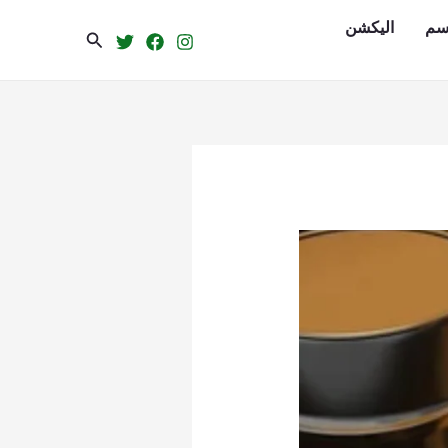
سم
الیکشن
Search