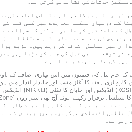
 سنگین خدشات کی نشاندہی کرتی ہے۔
 تجزیہ کاروں کا کہنا ہے کہ اس اضافے کی سب 
کا کے درمیان ممکنہ معاہدے میں کسی قسم کی پ
ل کے باعث تیل کی عالمی سپلائی کے حوالے سے 
 ہے، جس کی وجہ سے سرمایہ کار محتاط انداز 
داری میں مسلسل اضافہ کر رہے ہیں۔ مزید برآں
ی کی توقعات بھی تیل کی طلب کو بڑھا رہی ہیں
اوپر کی جانب دباؤ برقرار ہے۔
کہ خام تیل کی قیمتوں میں اس بھاری اضافے کے باوج
 کاروباری ہفتے کا آغاز مثبت اور جاندار انداز میں ہو
کوریا کا کاسپی (KOSPI) انڈیکس ا
ئی دیے۔ سرمایہ کاروں کا یہ اعتماد ظاہر کرت
ل عالمی اقتصادی سرگرمیوں میں بہتری کے امک
 رہی ہے۔