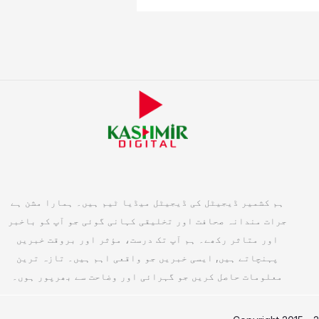
ہم کشمیر ڈیجیٹل کی ڈیجیٹل میڈیا ٹیم ہیں۔ ہمارا مشن ہے
جرات مندانہ صحافت اور تخلیقی کہانی گوئی جو آپ کو باخبر
اور متاثر رکھے۔ ہم آپ تک درست، مؤثر اور بروقت خبریں
پہنچاتے ہیں, ایسی خبریں جو واقعی اہم ہیں۔ تازہ ترین
معلومات حاصل کریں جو گہرائی اور وضاحت سے بھرپور ہوں۔