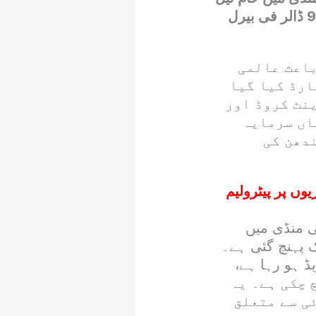
کی قیمتیں آسمان کو چھونے لگیں، برینٹ کروڈ 93 ڈالر اور ڈبلیو ٹی آئی 90 ڈالر فی بیرل
باعث عالمی
ارڈ کیا گیا
ینٹ کروڈ اور
اں سرمایہ
دھن کی
وں پر پیٹرولیم
ی منڈی میں
ین سطح تک پہنچ گئی ہے۔
9 ڈالر فی بیرل پر ٹریڈ ہو رہا ہے،
 قریب پہنچ چکی ہے۔ یہ
ی سے متعلق