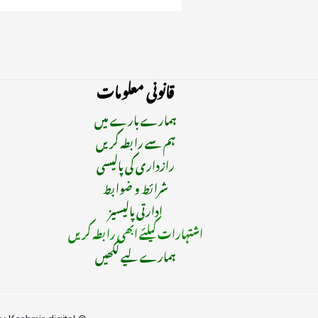
قانونی معلومات
ہمارے بارے میں
ہم سے رابطہ کریں
رازداری کی پالیسی
شرائط و ضوابط
ادارتی پالیسیز
اشتہارات کیلئے ابھی رابطہ کریں
ہمارے لیے لکھیں