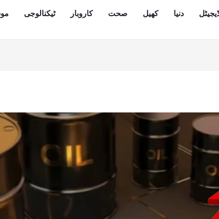
یجیٹل
دنیا
کھیل
صحت
کاروبار
ٹیکنالوجی
مو