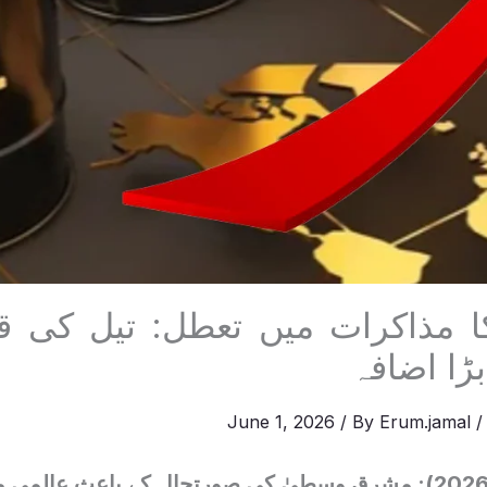
کا مذاکرات میں تعطل: تیل کی ق
بڑا اضافہ
June 1, 2026
/ By
Erum.jamal
اسلام آباد (1 جون 2026): مشرقِ وسطیٰ کی صورتحال کے باعث عا