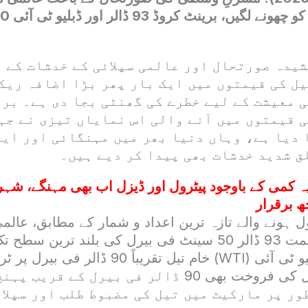
کشیدہ صورتحال اور عالمی سپلائی کے خدشات کے 
یل کی قیمتوں میں ایک بار پھر بڑا اضافہ ریک
ی معیشت کے لیے خطرے کی گھنٹی بجا دی ہے۔ بر
ی قیمتوں میں آنے والی اس نمایاں تیزی نے جہ
 دیا ہے، وہاں دنیا بھر میں مہنگائی اور این
ق شدید خدشات بھی پیدا کر دیے ہیں۔
ہ کمی کے باوجود پیٹرول اور ڈیزل اب بھی مہنگے، شہری
ھ برقرار
ہونے والے تازہ ترین اعداد و شمار کے مطابق، عالم
برینٹ کروڈ کی قیمت 93 ڈالر 50 سینٹ فی بیرل کی بلند تر
دوسری جانب، ڈبلیو ٹی آئی (WTI) خام تیل تقریباً 0
جبکہ مربن خام تیل کی فروخت بھی 90 ڈالر فی بیرل کے
ر پر مارکیٹ میں تیل کی مضبوط طلب اور سپلائ