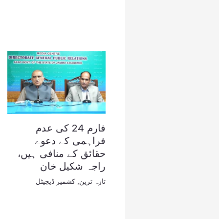
فارم 24 کی عدم
فراہمی کے دعوے
حقائق کے منافی ہیں،
راجہ شکیل خان
تازہ ترین
,
کشمیر ڈیجیٹل