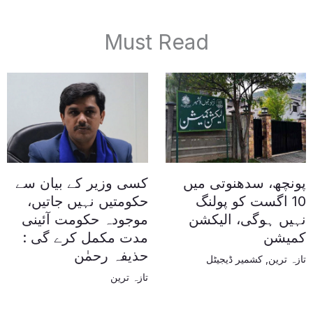
Must Read
پونچھ، سدھنوتی میں
کسی وزیر کے بیان سے
10 اگست کو پولنگ
حکومتیں نہیں جاتیں،
نہیں ہوگی، الیکشن
موجودہ حکومت آئینی
کمیشن
مدت مکمل کرے گی :
حذیفہ رحمٰن
تازہ ترین
,
کشمیر ڈیجیٹل
تازہ ترین