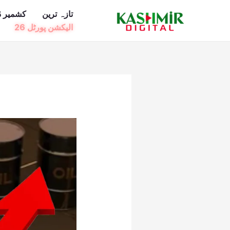
Ski
تازہ ترین
کشمیر ڈ
t
الیکشن پورٹل 26
conten