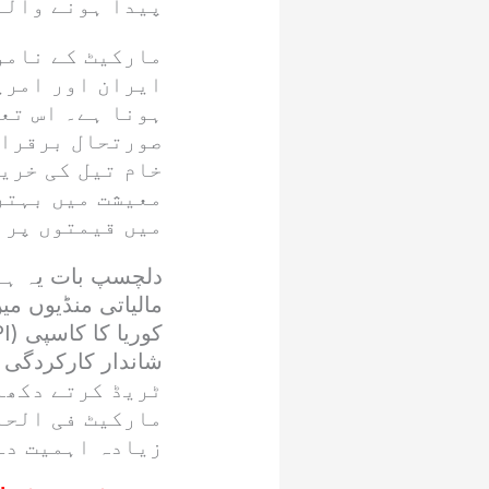
پیدا ہونے والے
مارکیٹ کے نامور
ایران اور امری
ہونا ہے۔ اس تعط
صورتحال برقرار
خام تیل کی خری
معیشت میں بہتر
میں قیمتوں پر 
دلچسپ بات یہ ہے 
مالیاتی منڈیوں میں
ٹریڈ کرتے دکھا
مارکیٹ فی الحا
زیادہ اہمیت دے