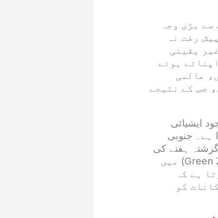
سے بڑی وجہ
یش رفت نہ
غیر یقینی
اپناتے ہوئے
، عالمی
، جس کے نتیجے
ود ایشیائی
ا ہے۔ جنوبی
ور جاپان کا نکئی (NIKKEI) انڈیکس گزشتہ ہفتے کی
شاندار کارکردگی کا تسلسل برقرار رکھتے ہوئے آج بھی سبز زون (Green Zone) میں
ا ہے کہ
انات کو