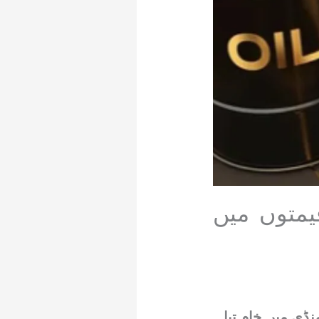
یمتوں میں
لمی منڈی میں خام تیل