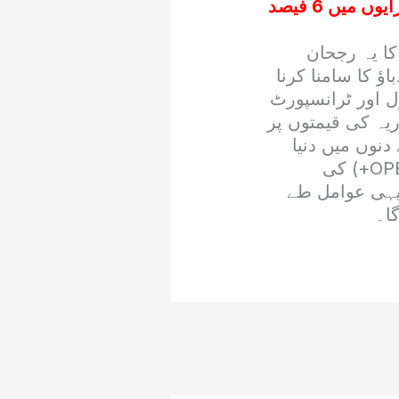
پیٹرولیم مصنوعات کی قیمتوں میں کمی : گڈز ٹرانسپورٹ کرایوں میں 6 فیصد
کا یہ رجحان
ؤ کا سامنا کرنا
ل اور ٹرانسپورٹ
یہ کی قیمتوں پر
دنوں میں دنیا
بھر کے سرمایہ کاروں کی نظریں ایران امریکا مذاکرات، اوپیک پلس (OPEC+) کی
 یہی عوامل طے
ا۔