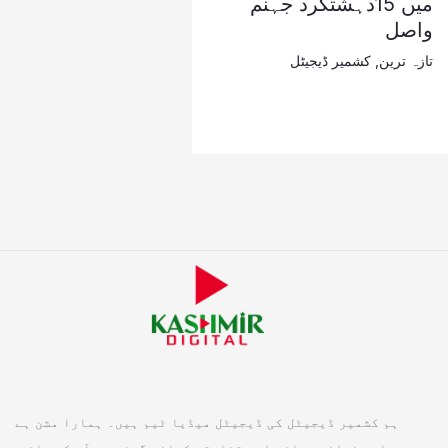
میں 15دہشتگرد جہنم
واصل
تازہ ترین
,
کشمیر ڈیجیٹل
ہم کشمیر ڈیجیٹل کی ڈیجیٹل میڈیا ٹیم ہیں۔ ہمارا مشن ہے