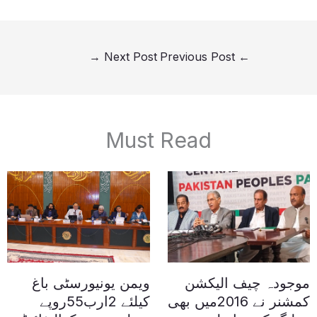
→
Next Post
Previous Post
←
Must Read
موجودہ چیف الیکشن
ویمن یونیورسٹی باغ
کمشنر نے 2016میں بھی
کیلئے 2ارب55روپے