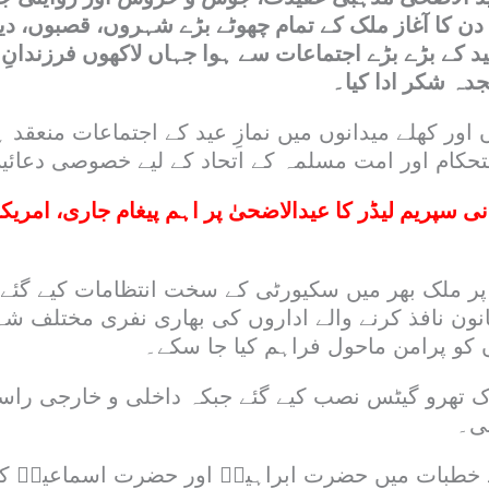
ن کا آغاز ملک کے تمام چھوٹے بڑے شہروں، قصبوں، دی
د کے بڑے بڑے اجتماعات سے ہوا جہاں لاکھوں فرزندانِ ا
دہ شکر ادا کیا۔
اور کھلے میدانوں میں نمازِ عید کے اجتماعات منعقد 
حکام اور امت مسلمہ کے اتحاد کے لیے خصوصی دعائی
نی سپریم لیڈر کا عیدالاضحیٰ پر اہم پیغام جاری، امریکا 
 پر ملک بھر میں سکیورٹی کے سخت انتظامات کیے گئے 
انون نافذ کرنے والے اداروں کی بھاری نفری مختلف ش
کو پرامن ماحول فراہم کیا جا سکے۔
اک تھرو گیٹس نصب کیے گئے جبکہ داخلی و خارجی ر
ی۔
نے خطبات میں حضرت ابراہیمؑ اور حضرت اسماعیلؑ ک