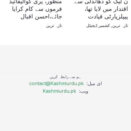
ن لیگ کو دھاندلی سے
منظور، پری کوالیفائیڈ
اقتدار میں لایا تھا،
فرموں سے کام کرایا
پیپلزپارٹی قیادت
جائے،احسن اقبال
تازہ ترین
,
کشمیر ڈیجیٹل
تازہ ترین
ہم سے رابطہ کریں
ای میل:
contact@Kashmiurdu.pk
ویب:
Kashmiurdu.pk