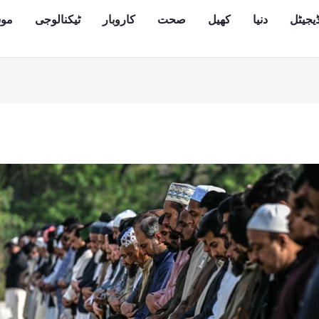
یجیٹل
دنیا
کھیل
صحت
کاروبار
ٹیکنالوجی
مو