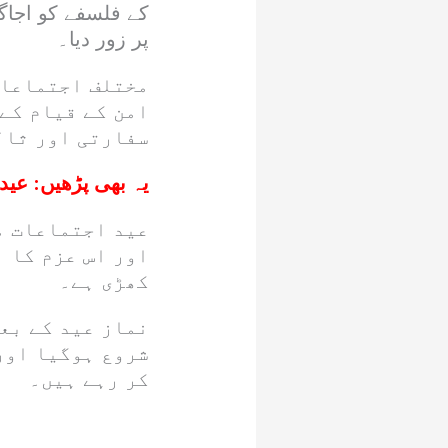
کے فلسفے کو اجاگر
پر زور دیا۔
مختلف اجتماعات
امن کے قیام کے 
سفارتی اور ثال
یہ بھی پڑھیں:
عیدالاضحیٰ پر 3
عید اجتماعات م
اور اس عزم کا 
کھڑی ہے۔
نماز عید کے بع
شروع ہوگیا اور
کر رہے ہیں۔