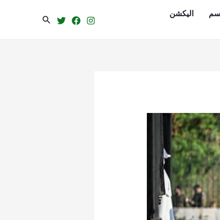
سم
الیکشن
Search