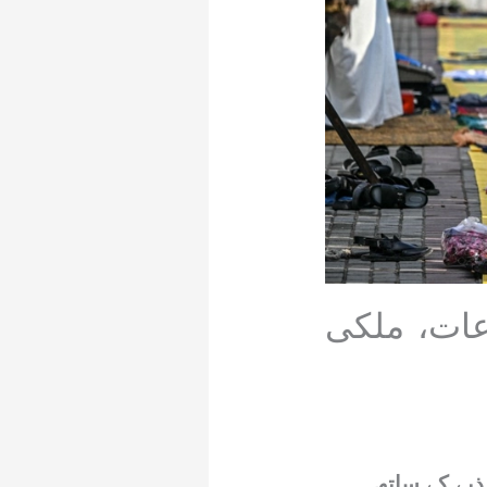
عات، ملکی
ذبے کے ساتھ