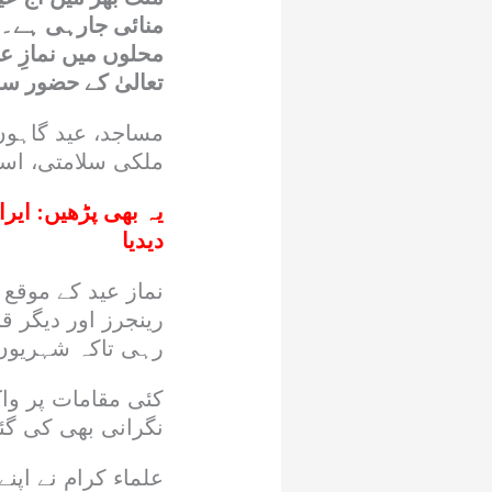
منائی جارہی ہے۔ د
محلوں میں نمازِ عی
تعالیٰ کے حضور سج
مساجد، عید گاہوں 
ملکی سلامتی، است
یہ بھی پڑھیں:
ایرا
دیدیا
نماز عید کے موقع
رینجرز اور دیگر ق
رہی تاکہ شہریوں 
کئی مقامات پر و
نگرانی بھی کی گئ
علماء کرام نے اپ