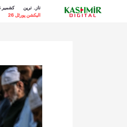
Ski
تازہ ترین
کشمیر ڈ
t
الیکشن پورٹل 26
conten