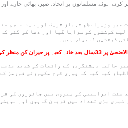
 کرتے ہوئے مسلمانوں پر اتحاد، صبر، بھائی چارے اور 
 میں وزیراعظم شہباز شریف اور سید عاصم منی
لیے کوششوں کو سراہا گیا اور دعا کی گئی کہ 
ثی کوششیں کامیاب ہوں۔
3سال بعد خانہ کعبہ پر حیران کن منظر کی پیشگوئی
یں حالیہ دہشتگردی کے واقعات کی شدید مذمت 
اظہار کیا گیا کہ پوری قوم سکیورٹی فورسز کے
د سنت ابراہیمی کی پیروی میں جانوروں کی قرب
 شہری بڑی تعداد میں قربان گاہوں اور مویشی 