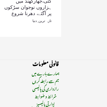
گئی،جھارکھنڈ میں
ہزاروں نوجوان سڑکوں
پر آگئے، دھرنا شروع
تازہ ترین
,
دنیا
قانونی معلومات
ہمارے بارے میں
ہم سے رابطہ کریں
رازداری کی پالیسی
شرائط و ضوابط
ادارتی پالیسیز