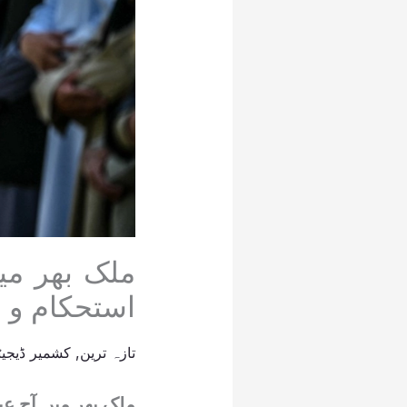
ملک بھر می
استحکام و 
تازہ ترین
,
کشمیر ڈیجیٹ
ملک بھر میں آج 