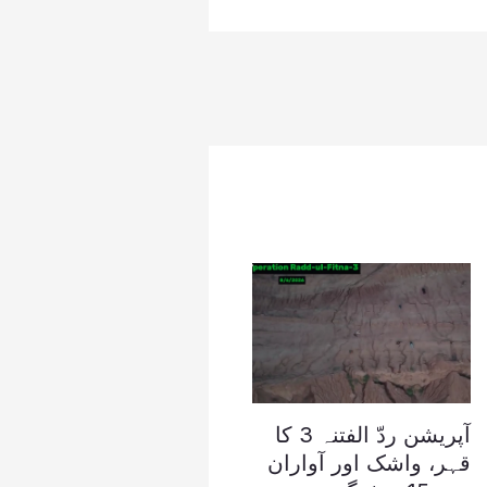
آپریشن ردّ الفتنہ 3 کا
قہر، واشک اور آواران