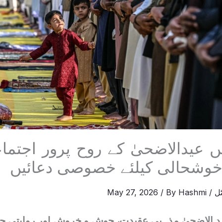
ں عیدالاضحیٰ کے روح پرور اجتما
خوشحالی کیلئے خصوصی دعائیں
ل
/
Hashmi
/ By
May 27, 2026
عید الاضحیٰ مذہبی عقیدت، جوش و خروش اور روایتی ج