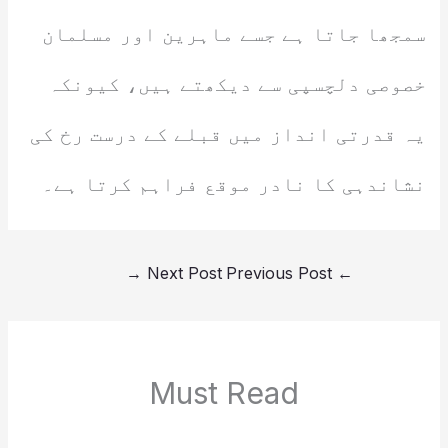
سمجھا جاتا ہے جسے ماہرین اور مسلمان
خصوصی دلچسپی سے دیکھتے ہیں، کیونکہ
یہ قدرتی انداز میں قبلے کے درست رخ کی
نشاندہی کا نادر موقع فراہم کرتا ہے۔
→
Next Post
Previous Post
←
Must Read