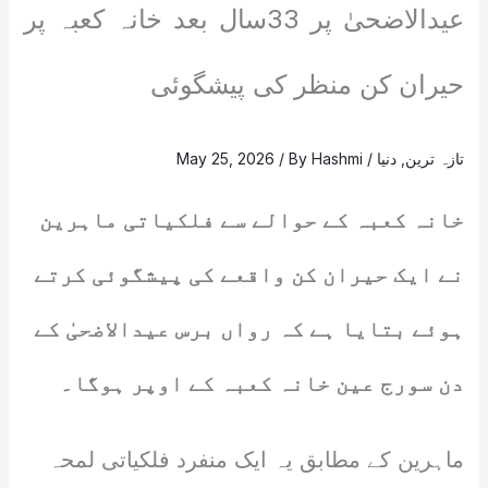
عیدالاضحیٰ پر 33سال بعد خانہ کعبہ پر
حیران کن منظر کی پیشگوئی
تازہ ترین
,
دنیا
/
Hashmi
/ By
May 25, 2026
خانہ کعبہ کے حوالے سے فلکیاتی ماہرین
نے ایک حیران کن واقعے کی پیشگوئی کرتے
ہوئے بتایا ہے کہ رواں برس عیدالاضحیٰ کے
دن سورج عین خانہ کعبہ کے اوپر ہوگا۔
ماہرین کے مطابق یہ ایک منفرد فلکیاتی لمحہ