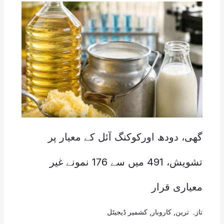
گھی، دودھ اورکوکنگ آئل کے معیار پر
تشویش، 491 میں سے 176 نمونے غیر
معیاری قرار
تازہ ترین
,
کاروبار
,
کشمیر ڈیجیٹل