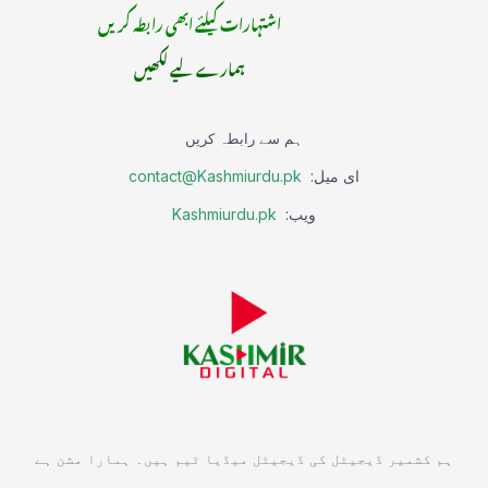
اشتہارات کیلئے ابھی رابطہ کریں
ہمارے لیے لکھیں
ہم سے رابطہ کریں
ای میل:
contact@Kashmiurdu.pk
ویب:
Kashmiurdu.pk
ہم کشمیر ڈیجیٹل کی ڈیجیٹل میڈیا ٹیم ہیں۔ ہمارا مشن ہے