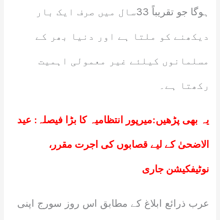
ہوگا جو تقریباً 33سال میں صرف ایک بار
دیکھنے کو ملتا ہے اور دنیا بھر کے
مسلمانوں کیلئے غیر معمولی اہمیت
رکھتا ہے۔
یہ بھی پڑھیں:
میرپور انتظامیہ کا بڑا فیصلہ: عید
الاضحیٰ کے لیے قصابوں کی اجرت مقرر،
نوٹیفکیشن جاری
عرب ذرائع ابلاغ کے مطابق اس روز سورج اپنی