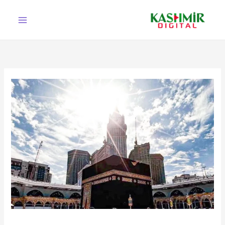
Ski
t
conten