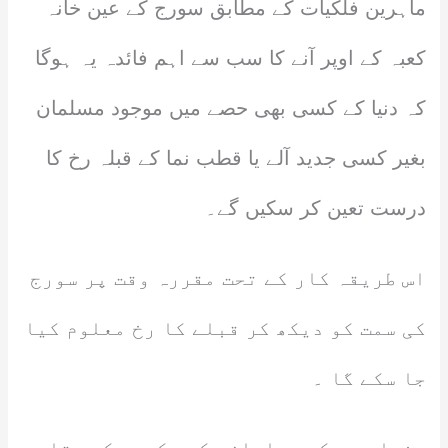
ماہرین فلکیات کے مطابق سورج کے عین خانہ
کعبہ کے اوپر آنے کا سب سے اہم فائدہ یہ ہوگا
کہ دنیا کے کسی بھی حصے میں موجود مسلمان
بغیر کسی جدید آلے یا قطب نما کے قبلہ رخ کا
درست تعین کر سکیں گے۔
اس طریقہ کار کے تحت مقررہ وقت پر سورج
کی سمت کو دیکھ کر قبلے کا رخ معلوم کیا
جا سکے گا ۔