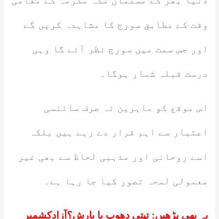
دنیا بھر کے مسلمان مکہ مکرمہ کے مقامی
وقت کے مطابق سورج کا مشاہدہ کریں گے
اور جس سمت میں سورج نظر آئے گا وہی
درست قبلہ شمار ہوگا۔
اس موقع کو ماہرین نہ صرف سائنسی
اعتبار سے اہم قرار دے رہے ہیں بلکہ
اسے روحانی اور مذہبی لحاظ سے بھی غیر
معمولی لمحہ تصور کیا جا رہا ہے۔
یہ بھی پڑھیں:
تپتی دھوپ یا بارش؟آزادکشمیر