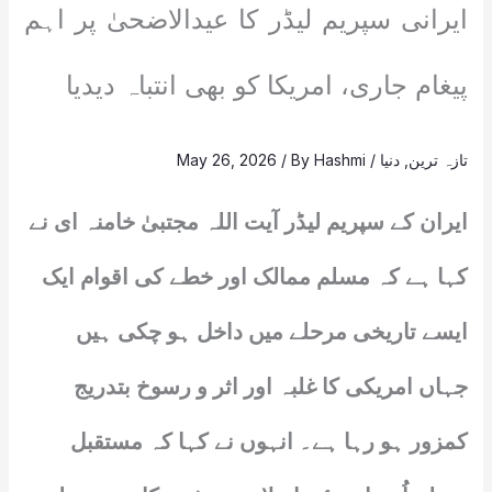
ایرانی سپریم لیڈر کا عیدالاضحیٰ پر اہم
پیغام جاری، امریکا کو بھی انتباہ دیدیا
تازہ ترین
,
دنیا
/
Hashmi
/ By
May 26, 2026
ایران کے سپریم لیڈر آیت اللہ مجتبیٰ خامنہ ای نے
کہا ہے کہ مسلم ممالک اور خطے کی اقوام ایک
ایسے تاریخی مرحلے میں داخل ہو چکی ہیں
جہاں امریکی کا غلبہ اور اثر و رسوخ بتدریج
کمزور ہو رہا ہے۔ انہوں نے کہا کہ مستقبل