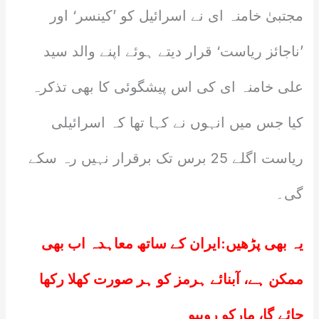
مجتبیٰ خامنہ ای نے اسرائیل کو ’کینسر‘ اور
’ناجائز ریاست‘ قرار دیتے ہوئے اپنے والد سید
علی خامنہ ای کی اس پیشگوئی کا بھی تذکرہ
کیا جس میں انہوں نے کہا تھا کہ اسرائیلی
ریاست اگلے 25 برس تک برقرار نہیں رہ سکے
گی۔
یہ بھی پڑھیں:
ایران کے ساتھ معاہدہ اب بھی
ممکن ہے، آبنائے ہرمز کو ہر صورت کھلا رکھا
جائے گا، مارکو روبیو