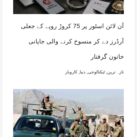
آن لائن اسٹور پر 75 کروڑ روپے کے جعلی
آرڈرز دے کر منسوخ کرنے والی جاپانی
خاتون گرفتار
تازہ ترین
,
ٹیکنالوجی
,
دنیا
,
کاروبار