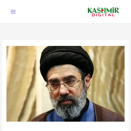
Ski
t
conten