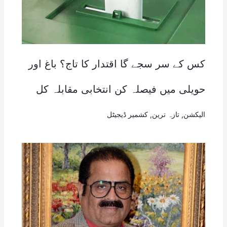
کس کے سر سجے گا اقتدار کا تاج؟ باغ اور
حویلی میں فیصلہ کن انتخابی مقابلہ کل
الیکشن
,
تازہ ترین
,
کشمیر ڈیجیٹل