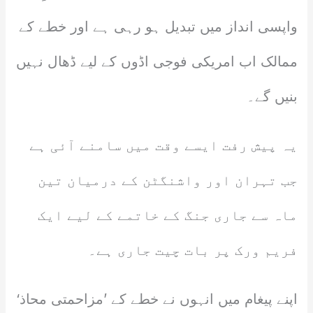
واپسی انداز میں تبدیل ہو رہی ہے اور خطے کے
ممالک اب امریکی فوجی اڈوں کے لیے ڈھال نہیں
بنیں گے۔
یہ پیش رفت ایسے وقت میں سامنے آئی ہے
جب تہران اور واشنگٹن کے درمیان تین
ماہ سے جاری جنگ کے خاتمے کے لیے ایک
فریم ورک پر بات چیت جاری ہے۔
اپنے پیغام میں انہوں نے خطے کے ’مزاحمتی محاذ‘