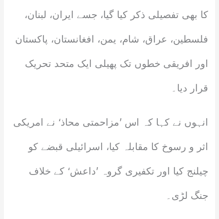
کا بھی تفصیلی ذکر کیا گیا، جسے ایران، لبنان،
فلسطین، عراق، شام، یمن، افغانستان، پاکستان
اور افریقی خطوں تک پھیلی ایک متحد تحریک
قرار دیا۔
انہوں نے کہا کہ اس ’مزاحمتی محاذ‘ نے امریکی
اثر و رسوخ کا مقابلہ کیا، اسرائیلی قبضے کو
چیلنج کیا اور تکفیری گروہ ’داعش‘ کے خلاف
جنگ لڑی۔