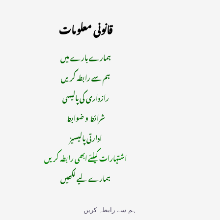
قانونی معلومات
ہمارے بارے میں
ہم سے رابطہ کریں
رازداری کی پالیسی
شرائط و ضوابط
ادارتی پالیسیز
اشتہارات کیلئے ابھی رابطہ کریں
ہمارے لیے لکھیں
ہم سے رابطہ کریں