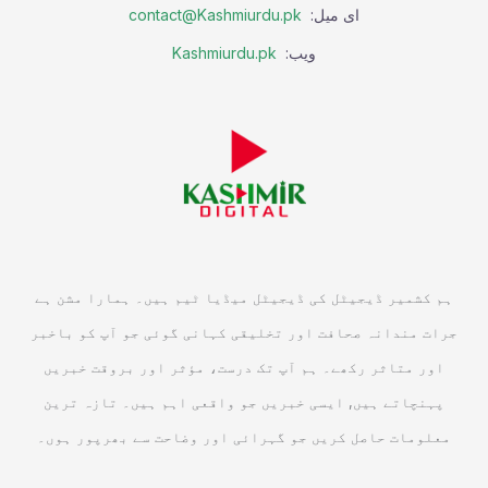
ای میل:
contact@Kashmiurdu.pk
ویب:
Kashmiurdu.pk
ہم کشمیر ڈیجیٹل کی ڈیجیٹل میڈیا ٹیم ہیں۔ ہمارا مشن ہے
جرات مندانہ صحافت اور تخلیقی کہانی گوئی جو آپ کو باخبر
اور متاثر رکھے۔ ہم آپ تک درست، مؤثر اور بروقت خبریں
پہنچاتے ہیں, ایسی خبریں جو واقعی اہم ہیں۔ تازہ ترین
معلومات حاصل کریں جو گہرائی اور وضاحت سے بھرپور ہوں۔