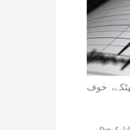
ٹکے، خوف
لزلے کے جھٹکے