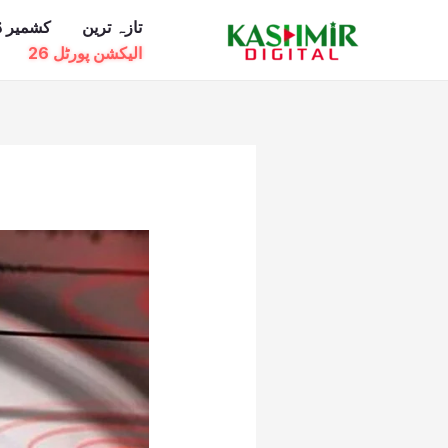
Ski
تازہ ترین
کشمیر ڈ
t
الیکشن پورٹل 26
conten