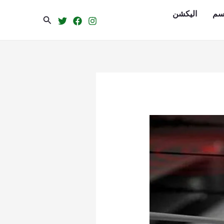
سم
الیکشن
Search