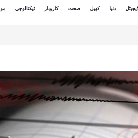
یجیٹل
دنیا
کھیل
صحت
کاروبار
ٹیکنالوجی
مو