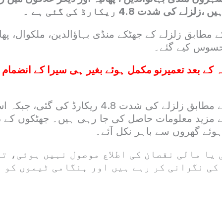
کی شدت 4.8 ریکارڈ کی گئی ہے ۔
 مطابق زلزلے کے جھٹکے منڈی بہاؤالدین، ملکوال، پھال
حسوس کیے گئے۔
ہ کے بعد تعمیرنو مکمل ہوئے بغیر ہی سیرا کے انضمام ک
زلزلہ پیما مرکز کے مطابق زلزلے کی شدت 4.8 ریکا
 مزید معلومات حاصل کی جا رہی ہیں۔ جھٹکوں کے د
ہوئے گھروں سے باہر نکل آئے۔
 یا مالی نقصان کی اطلاع موصول نہیں ہوئی، ت
کی نگرانی کر رہے ہیں اور ہنگامی ٹیموں کو ا