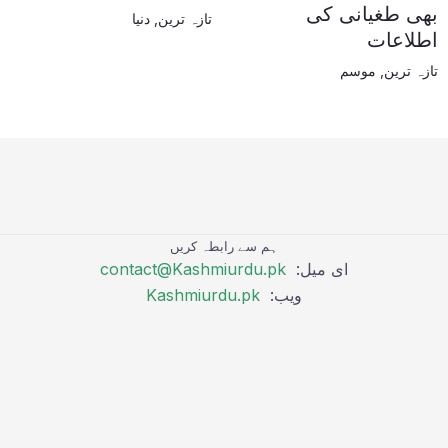
بھی طغیانی کی
تازہ ترین
,
دنیا
اطلاعات
تازہ ترین
,
موسم
ہم سے رابطہ کریں
ای میل:
contact@Kashmiurdu.pk
ویب:
Kashmiurdu.pk