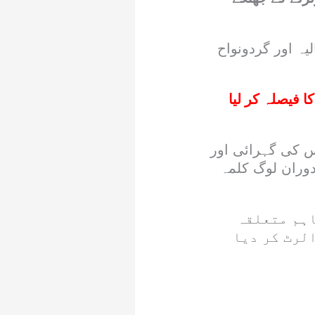
یہ اور گردونواح
ا فیصلہ کر لیا
رڈ کی گئی، جبکہ اس کی گہرائی اور
وران لوگ کلمہ
اہم متعلقہ
لرٹ کر دیا