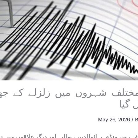
مختلف شہروں میں زلزلے کے جھ
 گیا
May 26, 2026
/ 
روں منڈی بہائوالدین ، پھالیہ اور دیگر علاقوں میں ز