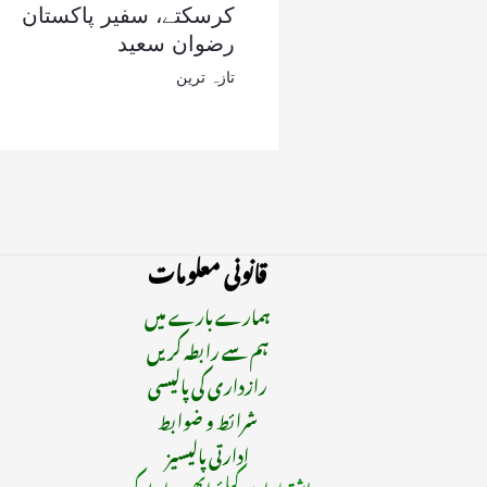
کرسکتے، سفیر پاکستان
رضوان سعید
تازہ ترین
قانونی معلومات
ہمارے بارے میں
ہم سے رابطہ کریں
رازداری کی پالیسی
شرائط و ضوابط
ادارتی پالیسیز