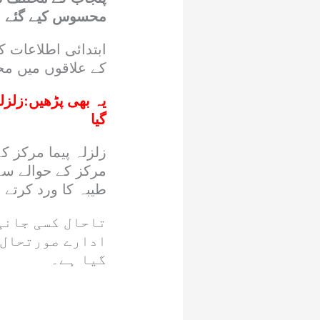
محسوس کیے گئے ہیں ،زلزلے 
ابتدائی اطلاعات کے
کے علاقوں میں م
یہ بھی پڑھیں:
زلزل
گیا
مرکز کے حوالے سے
طیبہ کا ورد کرتے 
تاحال کسی جانی
ادارے صورتحال 
گیا ہے۔