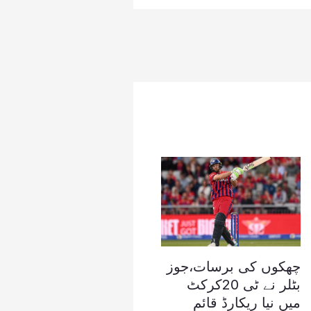
چھکوں کی برسات،جوز
بٹلر نے ٹی 20کرکٹ
میں نیا ریکارڈ قائم