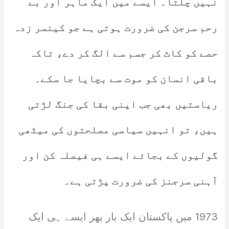
نہیں چلتا۔ ایسے میں ایک ماہر اور بے
رحم سرجن کی ضرورت ہوتی ہے جو کینسر زدہ
حصے کو کاٹ کر جسم سے الگ کر دے، تاکہ
باقی انسان کو موت سے بچایا جا سکے۔
ریاستیں بھی جب اپنی بقا کی جنگ لڑتی
ہیں، تو انہیں سیاسی مصلحتوں کی میٹھی
گولیوں کے بجائے ایسے ہی فیصلہ کن اور
آہنی سرجنز کی ضرورت پڑتی ہے۔
1973 میں پاکستان ایک بار پھر ایسے ہی ایک