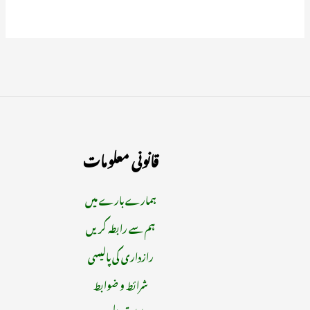
قانونی معلومات
ہمارے بارے میں
ہم سے رابطہ کریں
رازداری کی پالیسی
شرائط و ضوابط