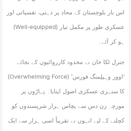
اس بار بلوچستان کے محاذ پر ذہنی، نفسیاتی اور
عسکری طور پر مکمل تیار (Well-equipped)
ہو کر آئے۔
جنرل ٹکا خان نے محدود کارروائیوں کے بجائے
‘اوور وہیلِمنگ فورس’ (Overwhelming Force)
کا سنہری عسکری اصول اپنایا۔ پہاڑوں پر
مورچہ زن دس سے پچاس ہزار شرپسندوں کو
کچلنے کے لیے انہوں نے تقریباً اسی ہزار سے ایک