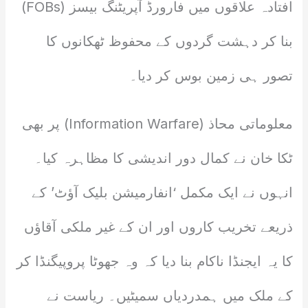
افتادہ علاقوں میں فارورڈ آپریٹنگ بیسز (FOBs)
بنا کر دہشت گردوں کے محفوظ ٹھکانوں کا
تصور ہی زمین بوس کر دیا۔
معلوماتی محاذ (Information Warfare) پر بھی
ٹکا خان نے کمال دور اندیشی کا مظاہرہ کیا۔
انہوں نے ایک مکمل ‘انفارمیشن بلیک آؤٹ’ کے
ذریعے تخریب کاروں اور ان کے غیر ملکی آقاؤں
کا یہ ایجنڈا ناکام بنا دیا کہ وہ جھوٹا پروپیگنڈا کر
کے ملک میں ہمدردیاں سمیٹیں۔ ریاست نے