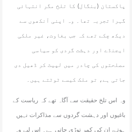
پاکستان (بنگال) کا تلخ مگر انتہائی
گہرا تجربہ تھا۔ وہ اپنی آنکھوں سے
دیکھ چکے تھے کہ جب بغاوت، غیر ملکی
ایجنڈے اور دہشت گردی کو سیاسی
مصلحتوں کی چادر میں لپیٹ کر ڈھیل دی
جاتی ہے، تو ملک کیسے ٹوٹتے ہیں۔
وہ اس تلخ حقیقت سے آگاہ تھے کہ ریاست کے
باغیوں اور دہشت گردوں سے مذاکرات نہیں
ہوتے، ان کی کمر توڑی جاتی ہے۔ اس لیے وہ