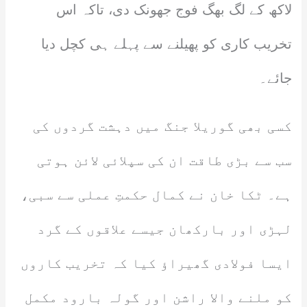
لاکھ کے لگ بھگ فوج جھونک دی، تاکہ اس
تخریب کاری کو پھیلنے سے پہلے ہی کچل دیا
جائے۔
کسی بھی گوریلا جنگ میں دہشت گردوں کی
سب سے بڑی طاقت ان کی سپلائی لائن ہوتی
ہے۔ ٹکا خان نے کمال حکمتِ عملی سے سبی،
لہڑی اور بارکھان جیسے علاقوں کے گرد
ایسا فولادی گھیراؤ کیا کہ تخریب کاروں
کو ملنے والا راشن اور گولہ بارود مکمل