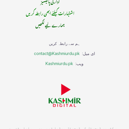
ادارتی پالیسیز
اشتہارات کیلئے ابھی رابطہ کریں
ہمارے لیے لکھیں
ہم سے رابطہ کریں
ای میل:
contact@Kashmiurdu.pk
ویب:
Kashmiurdu.pk
ہم کشمیر ڈیجیٹل کی ڈیجیٹل میڈیا ٹیم ہیں۔ ہمارا مشن ہے