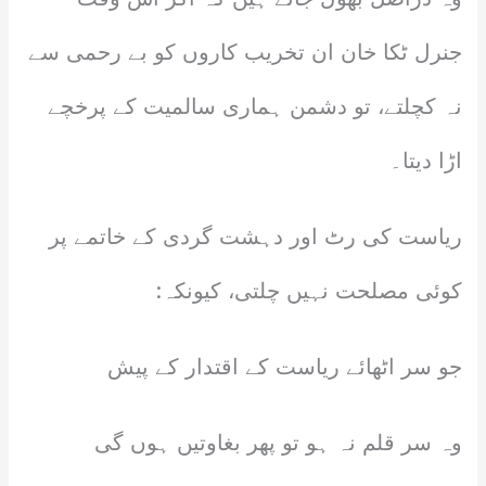
جنرل ٹکا خان ان تخریب کاروں کو بے رحمی سے
نہ کچلتے، تو دشمن ہماری سالمیت کے پرخچے
اڑا دیتا۔
ریاست کی رٹ اور دہشت گردی کے خاتمے پر
کوئی مصلحت نہیں چلتی، کیونکہ:
جو سر اٹھائے ریاست کے اقتدار کے پیش
وہ سر قلم نہ ہو تو پھر بغاوتیں ہوں گی