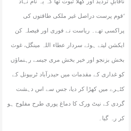
ناقابلِ تردید اور کھلا ثبوت تھا کہ یہ نام نہاد
‘قوم پرست دراصل غیر ملکی طاقتوں کی
پراکسی تھے۔ ریاست نے فوری اور فیصلہ کن
ایکشن لیتے ہوئے سردار عطاء اللہ مینگل، غوث
بخش بزنجو اور خیر بخش مری جیسے رہنماؤں
کو غداری کے مقدمات میں حیدرآباد ٹربیونل کے
کٹہرے میں کھڑا کر دیا، جس سے اس دہشت
گردی کے نیٹ ورک کا دماغ پوری طرح مفلوج ہو
کر رہ گیا۔