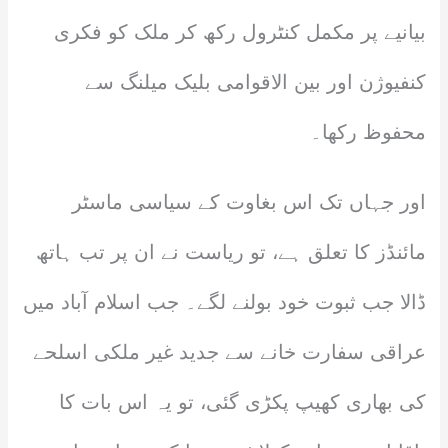
بیانیے پر مکمل کنٹرول رکھ کر ملک کو فکری
کنفیوژن اور بین الاقوامی بلیک میلنگ سے
محفوظ رکھا۔
اور جہاں تک اس بغاوت کے سیاسی ماسٹر
مائنڈز کا تعلق ہے، تو ریاست نے ان پر تب ہاتھ
ڈالا جب ثبوت خود بولنے لگے۔ جب اسلام آباد میں
عراقی سفارت خانے سے جدید غیر ملکی اسلحے
کی بھاری کھیپ پکڑی گئی، تو یہ اس بات کا