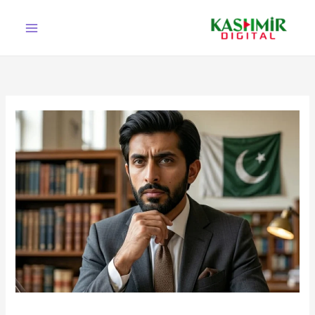
Ski
t
conten