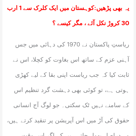
یہ بھی پڑھیں:
کوہستان میں ایک کلرک سے 1 ارب
30 کروڑ نکل آئے ، مگر کیسے ؟
ریاستِ پاکستان نے 1970 کی دہائی میں جس
آہنی عزم کے ساتھ اس بغاوت کو کچلا، اس نے
ثابت کیا کہ جب ریاست اپنی بقا کے لیے کھڑی
ہوتی ہے، تو کوئی بھی دہشت گرد تنظیم اس
کے سامنے نہیں ٹک سکتی۔ جو لوگ آج انسانی
حقوق کی آڑ میں اس آپریشن پر تنقید کرتے ہیں،
وہ دراصل بھول جاتے ہیں کہ اگر اس وقت