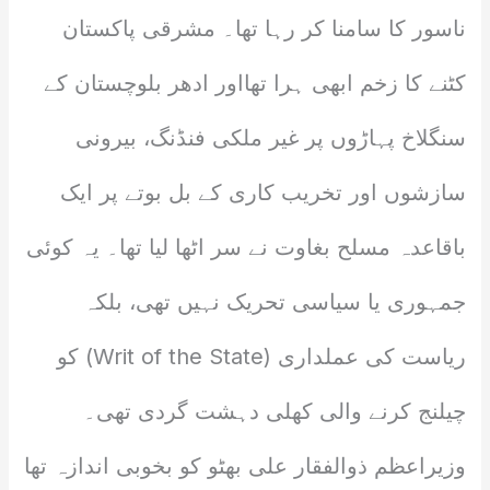
ناسور کا سامنا کر رہا تھا۔ مشرقی پاکستان
کٹنے کا زخم ابھی ہرا تھااور ادھر بلوچستان کے
سنگلاخ پہاڑوں پر غیر ملکی فنڈنگ، بیرونی
سازشوں اور تخریب کاری کے بل بوتے پر ایک
باقاعدہ مسلح بغاوت نے سر اٹھا لیا تھا۔ یہ کوئی
جمہوری یا سیاسی تحریک نہیں تھی، بلکہ
ریاست کی عملداری (Writ of the State) کو
چیلنج کرنے والی کھلی دہشت گردی تھی۔
وزیراعظم ذوالفقار علی بھٹو کو بخوبی اندازہ تھا