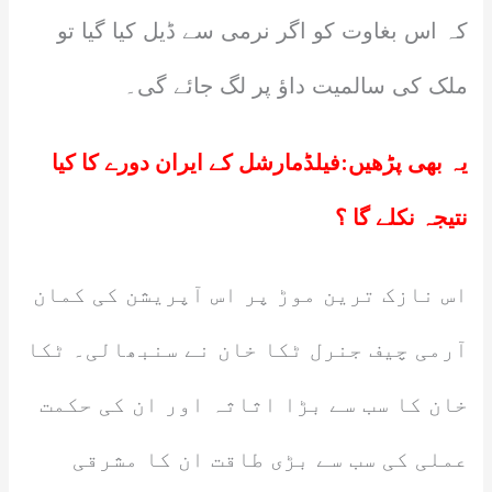
کہ اس بغاوت کو اگر نرمی سے ڈیل کیا گیا تو
ملک کی سالمیت داؤ پر لگ جائے گی۔
یہ بھی پڑھیں:
فیلڈمارشل کے ایران دورے کا کیا
نتیجہ نکلے گا ؟
اس نازک ترین موڑ پر اس آپریشن کی کمان
آرمی چیف جنرل ٹکا خان نے سنبھالی۔ ٹکا
خان کا سب سے بڑا اثاثہ اور ان کی حکمت
عملی کی سب سے بڑی طاقت ان کا مشرقی