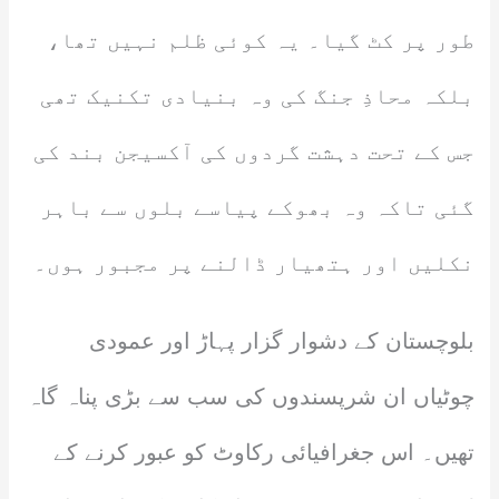
طور پر کٹ گیا۔ یہ کوئی ظلم نہیں تھا،
بلکہ محاذِ جنگ کی وہ بنیادی تکنیک تھی
جس کے تحت دہشت گردوں کی آکسیجن بند کی
گئی تاکہ وہ بھوکے پیاسے بلوں سے باہر
نکلیں اور ہتھیار ڈالنے پر مجبور ہوں۔
بلوچستان کے دشوار گزار پہاڑ اور عمودی
چوٹیاں ان شرپسندوں کی سب سے بڑی پناہ گاہ
تھیں۔ اس جغرافیائی رکاوٹ کو عبور کرنے کے