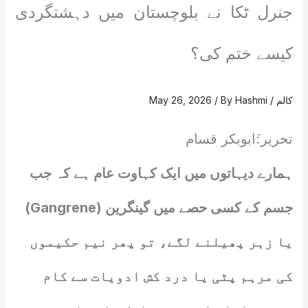
جنرل ٹکا نے بلوچستان میں دہشتگردی
کیسے ختم کی؟
کالم
/
Hashmi
/ By
May 26, 2026
تحریر:َابوبکر قسام
ہمارے دیہاتوں میں ایک کہاوت عام ہے کہ جب
جسم کے کسی حصے میں گینگرین (Gangrene)
یا زہر پھیلنے لگے، تو پھر نیم حکیموں
کی مرہم پٹی یا درد کش ادویات سے کام