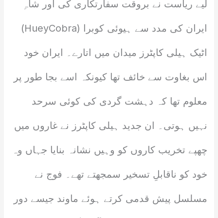
لیے ریاست نے بروقت سفارتکاری کی اور شاہِ
ایران کی مدد سے ہیوئی کوبرا (HueyCobra)
اٹیک ہیلی کاپٹرز میدان میں اتارے۔ ایران خود
اس بغاوت سے خائف تھا کیونکہ اسے بجا طور پر
معلوم تھا کہ دہشت گردی کی کوئی سرحد
نہیں ہوتی۔ ان جدید ہیلی کاپٹرز نے غاروں میں
چھپے تخریب کاروں کو وہیں نشانہ بنایا جہاں وہ
خود کو ناقابلِ تسخیر سمجھتے تھے۔ فوج نے
مسلسل پیش قدمی کرتے ہوئے ماوند جیسے دور