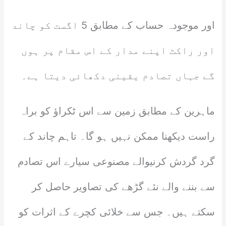
اور موجودہ حساب کے مطابق 5 اگست کو چاند
اور راکٹ اپنے مدار کے اس مقام پر ہوں
گے جہاں تصادم یقینی دکھائی دیتا ہے۔
ماہرین کے مطابق زمین سے اس ٹکراؤ کو براہ
راست دیکھنا ممکن نہیں ہو گا۔ تاہم چاند کے
گرد گردش کرنیوالے مصنوعی سیارے اس تصادم
سے بننے والے نئے گڑھے کی تصاویر حاصل کر
سکتے ہیں۔ جس سے خلائی کچرے کے اثرات کو