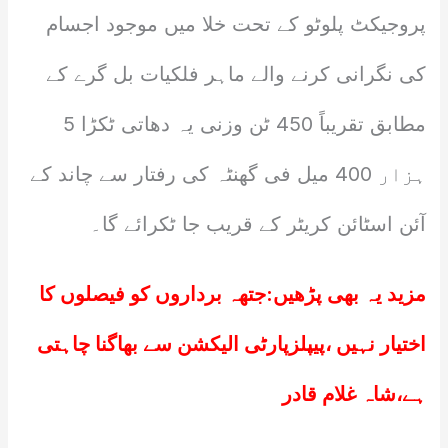
پروجیکٹ پلوٹو کے تحت خلا میں موجود اجسام
کی نگرانی کرنے والے ماہر فلکیات بل گرے کے
مطابق تقریباً 450 ٹن وزنی یہ دھاتی ٹکڑا 5
ہزار 400 میل فی گھنٹہ کی رفتار سے چاند کے
آئن اسٹائن کریٹر کے قریب جا ٹکرائے گا۔
مزید یہ بھی پڑھیں:
جتھہ برداروں کو فیصلوں کا
اختیار نہیں ،پیپلزپارٹی الیکشن سے بھاگنا چاہتی
ہے،شاہ غلام قادر