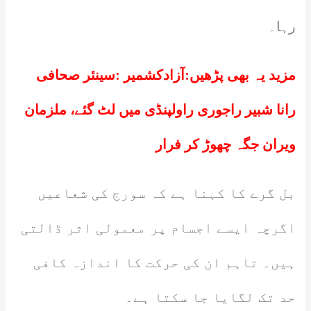
رہا۔
مزید یہ بھی پڑھیں:
آزادکشمیر :سینئر صحافی
رانا شبیر راجوری راولپنڈی میں لٹ گئے، ملزمان
ویران جگہ چھوڑ کر فرار
بل گرے کا کہنا ہے کہ سورج کی شعاعیں
اگرچہ ایسے اجسام پر معمولی اثر ڈالتی
ہیں۔ تاہم ان کی حرکت کا اندازہ کافی
حد تک لگایا جا سکتا ہے۔