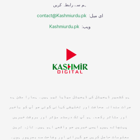
ہم سے رابطہ کریں
ای میل:
contact@Kashmiurdu.pk
ویب:
Kashmiurdu.pk
ہم کشمیر ڈیجیٹل کی ڈیجیٹل میڈیا ٹیم ہیں۔ ہمارا مشن ہے
جرات مندانہ صحافت اور تخلیقی کہانی گوئی جو آپ کو باخبر
اور متاثر رکھے۔ ہم آپ تک درست، مؤثر اور بروقت خبریں
پہنچاتے ہیں, ایسی خبریں جو واقعی اہم ہیں۔ تازہ ترین
معلومات حاصل کریں جو گہرائی اور وضاحت سے بھرپور ہوں۔