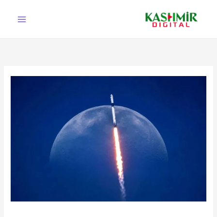
Ski
t
conten