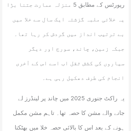
رپورٹس کے مطابق 5 منزلہ عمارت جتنا بڑا
یہ خلائی ملبہ گزشتہ ایک سال سے خلا میں
بے ترتیب انداز میں گردش کر رہا تھا۔
جبکہ زمین، چاند، سورج اور دیگر
سیاروں کی کشش ثقل اب اسے اس کے آخری
انجام کی طرف دھکیل رہی ہے۔
یہ راکٹ جنوری 2025 میں چاند پر لینڈرز لے
جانے والے مشن کا حصہ تھا۔ تاہم مشن مکمل
ہونے کے بعد اس کا بالائی حصہ خلا میں بھٹکتا