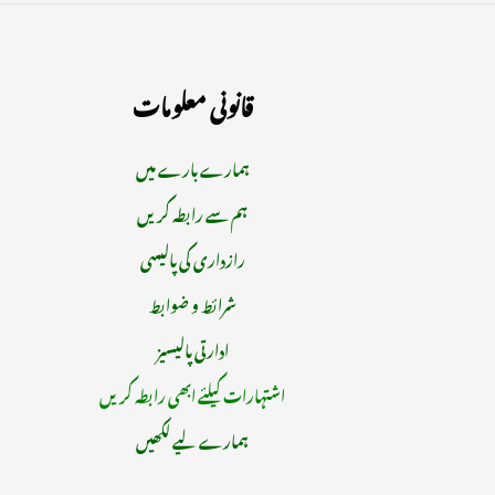
قانونی معلومات
ہمارے بارے میں
ہم سے رابطہ کریں
رازداری کی پالیسی
شرائط و ضوابط
ادارتی پالیسیز
اشتہارات کیلئے ابھی رابطہ کریں
ہمارے لیے لکھیں