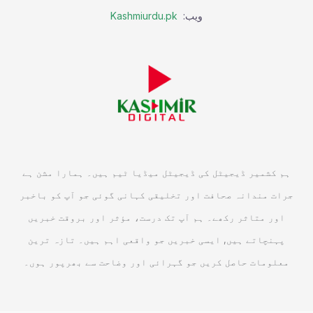
ویب:
Kashmiurdu.pk
ہم کشمیر ڈیجیٹل کی ڈیجیٹل میڈیا ٹیم ہیں۔ ہمارا مشن ہے
جرات مندانہ صحافت اور تخلیقی کہانی گوئی جو آپ کو باخبر
اور متاثر رکھے۔ ہم آپ تک درست، مؤثر اور بروقت خبریں
پہنچاتے ہیں, ایسی خبریں جو واقعی اہم ہیں۔ تازہ ترین
معلومات حاصل کریں جو گہرائی اور وضاحت سے بھرپور ہوں۔