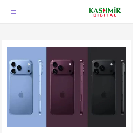
Ski
t
conten