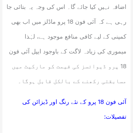
اضافہ نہیں کیا جائے گا۔ اس کی وجہ یہ بتائی جا
رہی ہے کہ آئی فون 18 پرو ماڈلز میں اب بھی
کمپنی کے لیے کافی منافع موجود ہے، لہٰذا
میموری کی زیادہ لاگت کے باوجود ایپل آئی فون
18 پرو ڈیوائسز کی قیمت کو مارکیٹ میں
مسابقتی رکھنے کے بالکل قابل ہوگا۔
آئی فون 18 پرو کے نئے رنگ اور ڈیزائن کی
تفصیلات: