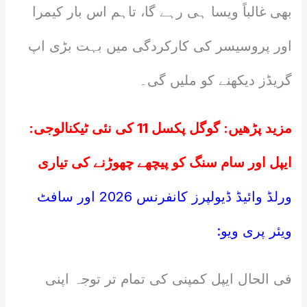
بھی غالباً ویسا ہی رہے گا، تاہم اس بار کیمرا
اور پروسیسر کی کارکردگی میں بہت بڑی اپ
گریڈز دیکھنے کو ملیں گی۔
مزید پڑھیں:
گوگل پکسل 11 کی نئی ٹیکنالوجی:
ایپل اور سام سنگ کو پیچھے چھوڑنے کی تیاری
ورلڈ وائیڈ ڈیولپرز کانفرنس 2026 اور سافٹ
ویئر پری ویو:
فی الحال ایپل کمپنی کی تمام تر توجہ اپنی