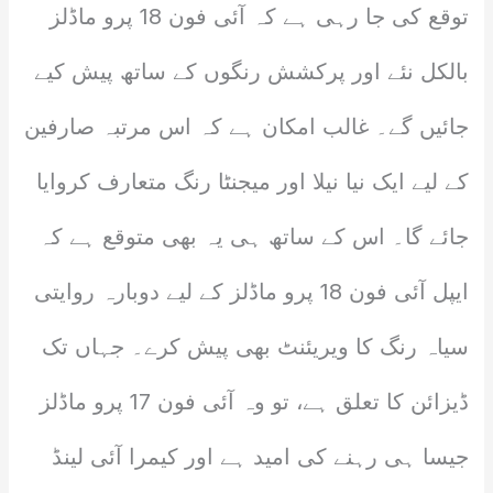
توقع کی جا رہی ہے کہ آئی فون 18 پرو ماڈلز
بالکل نئے اور پرکشش رنگوں کے ساتھ پیش کیے
جائیں گے۔ غالب امکان ہے کہ اس مرتبہ صارفین
کے لیے ایک نیا نیلا اور میجنٹا رنگ متعارف کروایا
جائے گا۔ اس کے ساتھ ہی یہ بھی متوقع ہے کہ
ایپل آئی فون 18 پرو ماڈلز کے لیے دوبارہ روایتی
سیاہ رنگ کا ویریئنٹ بھی پیش کرے۔ جہاں تک
ڈیزائن کا تعلق ہے، تو وہ آئی فون 17 پرو ماڈلز
جیسا ہی رہنے کی امید ہے اور کیمرا آئی لینڈ