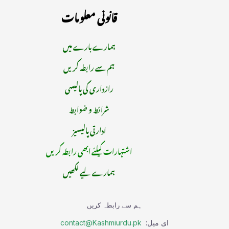
قانونی معلومات
ہمارے بارے میں
ہم سے رابطہ کریں
رازداری کی پالیسی
شرائط و ضوابط
ادارتی پالیسیز
اشتہارات کیلئے ابھی رابطہ کریں
ہمارے لیے لکھیں
ہم سے رابطہ کریں
ای میل:
contact@Kashmiurdu.pk