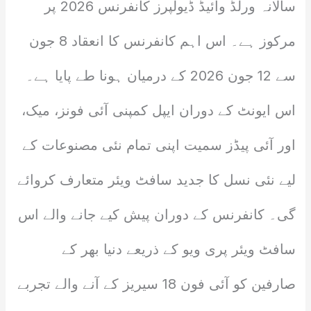
سالانہ ورلڈ وائیڈ ڈیولپرز کانفرنس 2026 پر
مرکوز ہے۔ اس اہم کانفرنس کا انعقاد 8 جون
سے 12 جون 2026 کے درمیان ہونا طے پایا ہے۔
اس ایونٹ کے دوران ایپل کمپنی آئی فونز، میک،
اور آئی پیڈز سمیت اپنی تمام نئی مصنوعات کے
لیے نئی نسل کا جدید سافٹ ویئر متعارف کروائے
گی۔ کانفرنس کے دوران پیش کیے جانے والے اس
سافٹ ویئر پری ویو کے ذریعے دنیا بھر کے
صارفین کو آئی فون 18 سیریز کے آنے والے تجربے