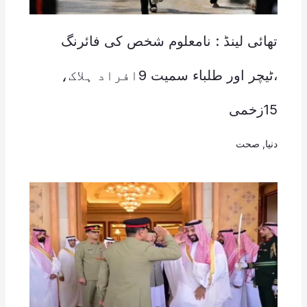
تھائی لینڈ : نامعلوم شخص کی فائرنگ
،ٹیچر اور طلباء سمیت 9افراد ہلاک،
15زخمی
دنیا
,
صحت