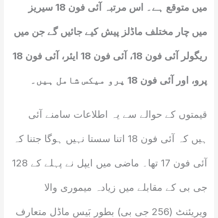
میں متوقع ہے۔ اس مرتبہ آئی فون 18 سیریز
میں چار مختلف ماڈلز پیش کیے جائیں گے جن میں
ریگولر آئی فون 18، آئی فون 18 ایئر، آئی فون 18
پرو، اور آئی فون 18 پرو میکس شامل ہیں۔
قیمتوں کے حوالے سے یہ اطلاعات سامنے آئی
ہیں کہ آئی فون 18 اتنا سستا نہیں ہوگا جتنا کہ
آئی فون 17 تھا۔ ماضی میں ایپل نے پہلے کے 128
جی بی کے مقابلے میں زیادہ میموری والا
ویریئنٹ (256 جی بی) بطور بَیس ماڈل متعارف