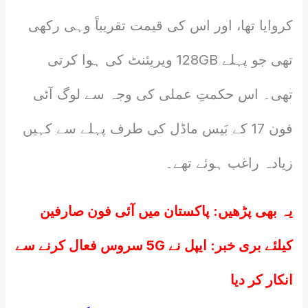
کروایا تھا، اور اس کی قیمت تقریباً وہی رکھی
تھی جو پہلے 128GB ویریئنٹ کی ہوا کرتی
تھی۔ اس حکمتِ عملی کی وجہ سے لوگ آئی
فون 17 کے بَیس ماڈل کی طرف پہلے سے کہیں
زیادہ راغب ہوئے تھے۔
یہ بھی پڑھیں:
پاکستان میں آئی فون صارفین
کیلئے بری خبر: ایپل نے 5G سروس فعال کرنے سے
انکار کر دیا