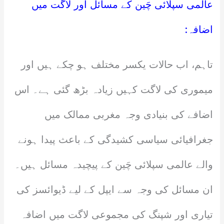
عالمی سپلائی چَین کے مسائل اور لاگت میں
اضافہ:
تاہم، اب حالات یکسر مختلف ہو چکے ہیں اور
میموری کی لاگت کہیں زیادہ بڑھ گئی ہے۔ اس
اضافے کی بنیادی وجہ مغربی ممالک میں
جغرافیائی سیاسی کشیدگی کے باعث پیدا ہونے
والے عالمی سپلائی چَین کے پیچیدہ مسائل ہیں۔
ان مسائل کی وجہ سے ایپل کے لیے ڈیوائسز کی
تیاری اور شپنگ کی مجموعی لاگت میں اضافہ