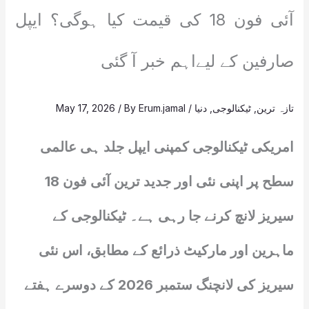
آئی فون 18 کی قیمت کیا ہوگی؟ ایپل
صارفین کے لیےاہم خبر آ گئی
تازہ ترین
,
ٹیکنالوجی
,
دنیا
/
Erum.jamal
/ By
May 17, 2026
امریکی ٹیکنالوجی کمپنی ایپل جلد ہی عالمی
سطح پر اپنی نئی اور جدید ترین آئی فون 18
سیریز لانچ کرنے جا رہی ہے۔ ٹیکنالوجی کے
ماہرین اور مارکیٹ ذرائع کے مطابق، اس نئی
سیریز کی لانچنگ ستمبر 2026 کے دوسرے ہفتے