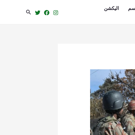
سم
الیکشن
Search