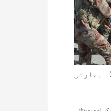
نوشکی: دہشتگردی کی کوشش ناکام،2 بھارتی
کی امن سبوتاژ