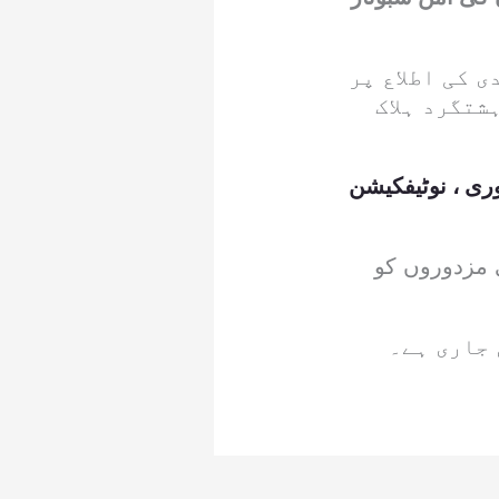
 کی اطلاع پر
شتگرد ہلاک
میوں کی منظوری ، نوٹیفکیشن
 مزدوروں کو
 جاری ہے۔