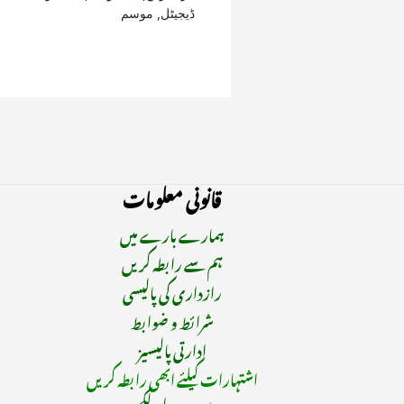
ڈیجیٹل
,
موسم
قانونی معلومات
ہمارے بارے میں
ہم سے رابطہ کریں
رازداری کی پالیسی
شرائط و ضوابط
ادارتی پالیسیز
اشتہارات کیلئے ابھی رابطہ کریں