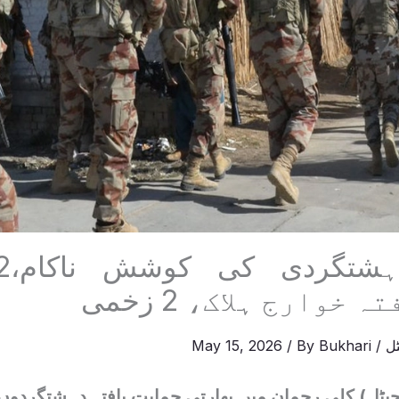
خوارج ہلاک، 2 زخمی
ل
/
Bukhari
/ By
May 15, 2026
ٹل) کلی رحمان میں بھارتی حمایت یافتہ دہشتگردوں 