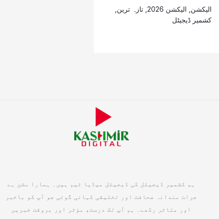
الیکشن
,
الیکشن 2026
,
تازہ ترین
,
کشمیر ڈیجیٹل
ہم کشمیر ڈیجیٹل کی ڈیجیٹل میڈیا ٹیم ہیں۔ ہمارا مشن ہے
جرات مندانہ صحافت اور تخلیقی کہانی گوئی جو آپ کو باخبر
اور متاثر رکھے۔ ہم آپ تک درست، مؤثر اور بروقت خبریں