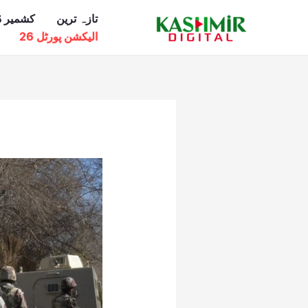
Ski
تازہ ترین
کشمیر ڈ
t
الیکشن پورٹل 26
conten