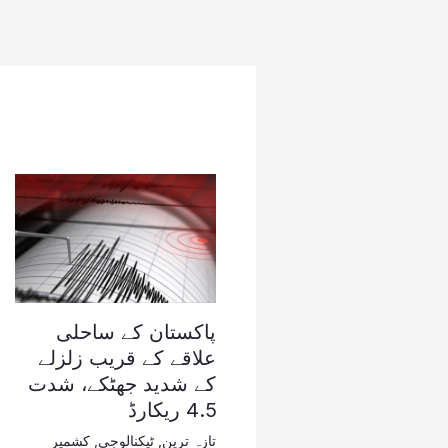
پاکستان کے ساحلی
علاقے کے قریب زلزلے
کے شدید جھٹکے، شدت
4.5 ریکارڈ
تازہ ترین
,
ٹیکنالوجی
,
کشمیر