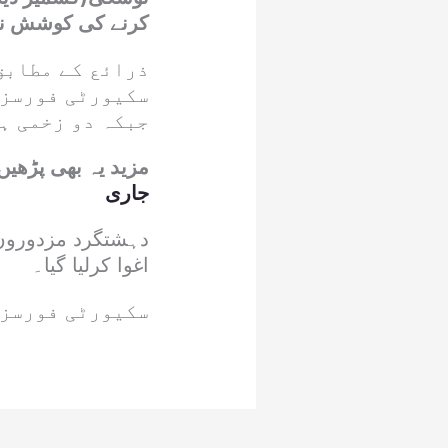
کرنے کی کوشش ناکام؛ 2 دہشتگرد ہلاک، 2 ز
ذرائع کے مطابق
سکیورٹی فورسز 
جبکہ دو زخمی ہ
مزید یہ بھی پڑھیں
جاری
دہشتگرد مزدوروں 
اغوا کرلیا گیا۔
سکیورٹی فورسز ن