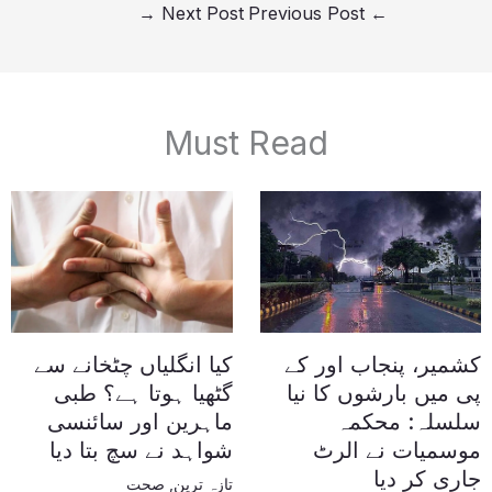
→
Next Post
Previous Post
←
Must Read
کشمیر، پنجاب اور کے
کیا انگلیاں چٹخانے سے
پی میں بارشوں کا نیا
گٹھیا ہوتا ہے؟ طبی
سلسلہ: محکمہ
ماہرین اور سائنسی
موسمیات نے الرٹ
شواہد نے سچ بتا دیا
جاری کر دیا
تازہ ترین
,
صحت