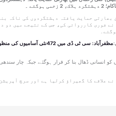
خمی ہوگئے ۔
 بھارتی حمایت یافتہ دہشتگردوں کی ناکہ بندی
نے فوری کارروائی کی، جس کے نتیجے میں دو دہ
وگئے۔
:
مظفرآباد: سی ٹی ڈی میں 472نئی آسا
کو انسانی ڈھال بنا کر فرار ہوگئے، جبکہ چار سندھی
ے علاقے کا گھیراؤ کرلیا ہے اور سرچ آپریشن