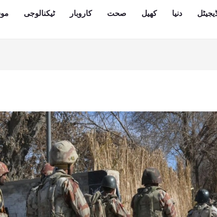
یجیٹل
دنیا
کھیل
صحت
کاروبار
ٹیکنالوجی
مو