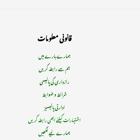
قانونی معلومات
ہمارے بارے میں
ہم سے رابطہ کریں
رازداری کی پالیسی
شرائط و ضوابط
ادارتی پالیسیز
اشتہارات کیلئے ابھی رابطہ کریں
ہمارے لیے لکھیں