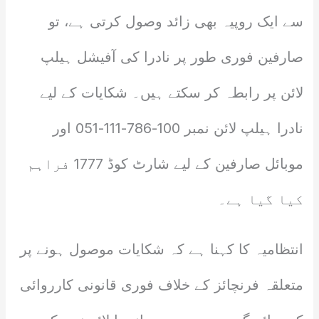
سے ایک روپیہ بھی زائد وصول کرتی ہے، تو
صارفین فوری طور پر نادرا کی آفیشل ہیلپ
لائن پر رابطہ کر سکتے ہیں۔ شکایات کے لیے
نادرا ہیلپ لائن نمبر 100-786-111-051 اور
موبائل صارفین کے لیے شارٹ کوڈ 1777 فراہم
کیا گیا ہے۔
انتظامیہ کا کہنا ہے کہ شکایات موصول ہونے پر
متعلقہ فرنچائز کے خلاف فوری قانونی کارروائی