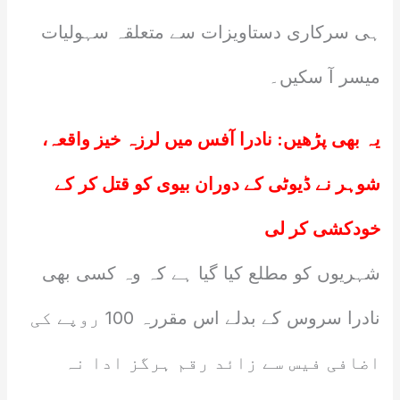
ہی سرکاری دستاویزات سے متعلقہ سہولیات
میسر آ سکیں۔
یہ بھی پڑھیں:
نادرا آفس میں لرزہ خیز واقعہ،
شوہر نے ڈیوٹی کے دوران بیوی کو قتل کر کے
خودکشی کر لی
شہریوں کو مطلع کیا گیا ہے کہ وہ کسی بھی
نادرا سروس کے بدلے اس مقررہ 100 روپے کی
اضافی فیس سے زائد رقم ہرگز ادا نہ