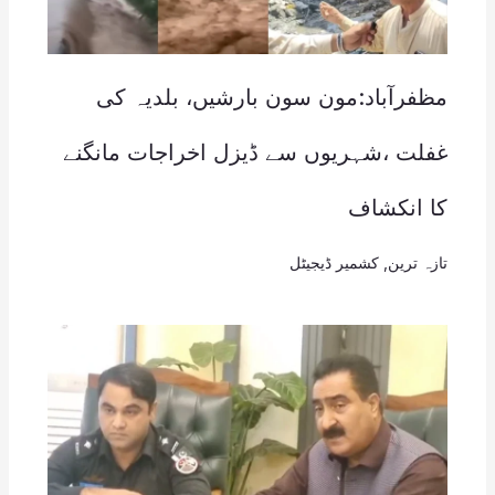
مظفرآباد:مون سون بارشیں، بلدیہ کی
غفلت ،شہریوں سے ڈیزل اخراجات مانگنے
کا انکشاف
تازہ ترین
,
کشمیر ڈیجیٹل