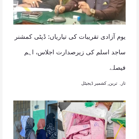
یوم آزادی تقریبات کی تیاریاں: ڈپٹی کمشنر
ساجد اسلم کی زیرصدارت اجلاس، اہم
فیصلے
تازہ ترین
,
کشمیر ڈیجیٹل