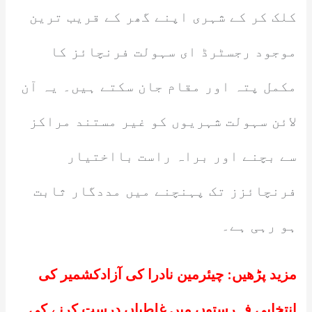
کلک کر کے شہری اپنے گھر کے قریب ترین
موجود رجسٹرڈ ای سہولت فرنچائز کا
مکمل پتہ اور مقام جان سکتے ہیں۔ یہ آن
لائن سہولت شہریوں کو غیر مستند مراکز
سے بچنے اور براہ راست بااختیار
فرنچائزز تک پہنچنے میں مددگار ثابت
ہو رہی ہے۔
مزید پڑھیں:
چیئرمین نادرا کی آزادکشمیر کی
انتخابی فہرستوں میں غلطیاں درست کرنے کی