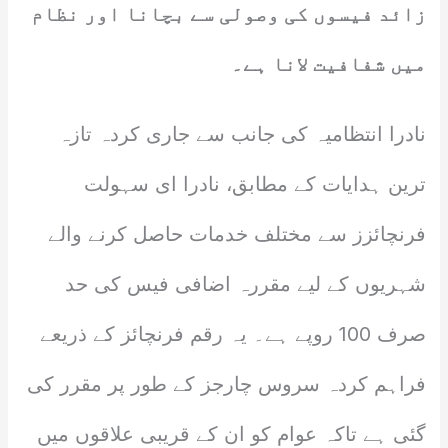
زائد فیسوں کی وصولی سے بچانا اور نظام
میں شفافیت لانا ہے۔
نادرا انتظامیہ کی جانب سے جاری کردہ تازہ
ترین ہدایات کے مطابق، نادرا ای سہولت
فرنچائزز سے مختلف خدمات حاصل کرنے والے
شہریوں کے لیے مقررہ اضافی فیس کی حد
صرف 100 روپے ہے۔ یہ رقم فرنچائز کے ذریعے
فراہم کردہ سروس چارجز کے طور پر مقرر کی
گئی ہے تاکہ عوام کو ان کے قریبی علاقوں میں