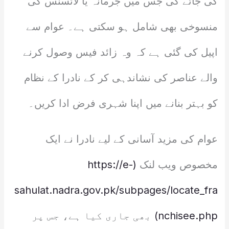
کی جائے گی جس میں جرمانہ یا لائسنس کی
منسوخی بھی شامل ہو سکتی ہے۔ عوام سے
اپیل کی گئی ہے کہ وہ زائد فیس وصول کرنے
والے عناصر کی نشاندہی کر کے نادرا کے نظام
کو بہتر بنانے میں اپنا شہری فرض ادا کریں۔
عوام کی مزید آسانی کے لیے نادرا نے ایک
مخصوص ویب لنک
(https://e-
sahulat.nadra.gov.pk/subpages/locate_fra
nchisee.php)
بھی جاری کیا ہے، جس پر