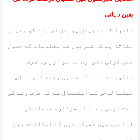
یقین دہانی
نادرا کا ڈیجیٹل پورٹل اس بات کو یقینی
بناتا ہے کہ شہریوں کو معلومات کے حصول
میں کوئی دشواری نہ ہو اور وہ صرف
منظور شدہ مراکز سے ہی رجوع کریں۔ اس
ٹیکنالوجی کے استعمال سے نہ صرف وقت کی
بچت ہوتی ہے بلکہ سرکاری خدمات کی
فراہمی میں دھوکہ دہی کے امکانات بھی
ختم ہو جاتے ہیں۔