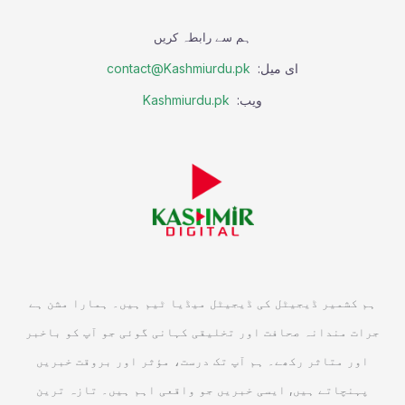
ہم سے رابطہ کریں
ای میل:
contact@Kashmiurdu.pk
ویب:
Kashmiurdu.pk
ہم کشمیر ڈیجیٹل کی ڈیجیٹل میڈیا ٹیم ہیں۔ ہمارا مشن ہے
جرات مندانہ صحافت اور تخلیقی کہانی گوئی جو آپ کو باخبر
اور متاثر رکھے۔ ہم آپ تک درست، مؤثر اور بروقت خبریں
پہنچاتے ہیں, ایسی خبریں جو واقعی اہم ہیں۔ تازہ ترین