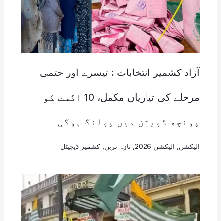
آزاد کشمیر انتخابات : تیسرے اور حتمی
مرحلے کی تیاریاں مکمل، 10 اگست کو
پونچھ ڈویژن میں پولنگ ہوگی
الیکشن
,
الیکشن 2026
,
تازہ ترین
,
کشمیر ڈیجیٹل