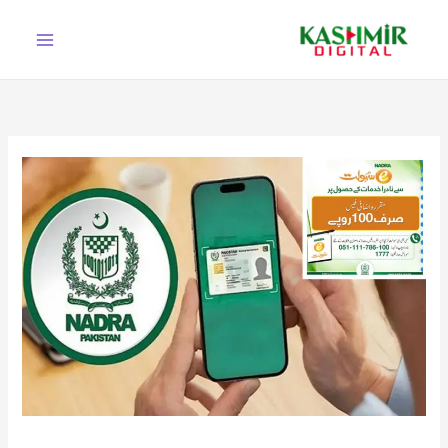
Ski
t
conten