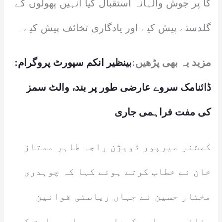
کا پر جوش والہانہ استقبال کیا انہیں پھولوں کے
گلدستے پیش کیے اور یادگاری تخائف پیش کیے۔
مزید یہ بھی پڑھیں:
بینظیر انکم سپورٹ پروگرام:
ڈائنامک سروے عارضی طور پر بند، والٹ سمز
کی مفت فراہمی جاری
کمشنر میرپور ڈویژن راجہ طاہر ممتاز
خان نے خطاب کرتے ہوئے کہا کہ چوہدری
مختار حسین نے جہاں ریاستی قوانین
بنانے میں اہم کردار ہے وہاں ریاست کی