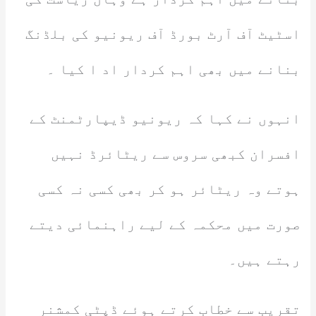
اسٹیٹ آف آرٹ بورڈ آف ریونیو کی بلڈنگ
بنانے میں بھی اہم کردار اد ا کیا ۔
انہوں نے کہا کہ ریونیو ڈیپارٹمنٹ کے
افسران کبھی سروس سے ریٹائرڈ نہیں
ہوتے وہ ریٹائر ہو کر بھی کسی نہ کسی
صورت میں محکمہ کے لیے راہنمائی دیتے
رہتے ہیں۔
تقریب سے خطاب کرتے ہوئے ڈپٹی کمشنر