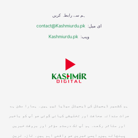
ہم سے رابطہ کریں
ای میل:
contact@Kashmiurdu.pk
ویب:
Kashmiurdu.pk
ہم کشمیر ڈیجیٹل کی ڈیجیٹل میڈیا ٹیم ہیں۔ ہمارا مشن ہے
جرات مندانہ صحافت اور تخلیقی کہانی گوئی جو آپ کو باخبر
اور متاثر رکھے۔ ہم آپ تک درست، مؤثر اور بروقت خبریں
پہنچاتے ہیں, ایسی خبریں جو واقعی اہم ہیں۔ تازہ ترین