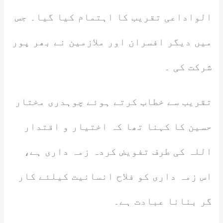
الواداعی تقریب کا اہتمام کیا گیا۔ جس
میں دیگر افسران اور ملازمین نے بھر پور
شرکت کی ۔
تقریب سے خطاب کرتے ہوئے چوہدری مختار
حسین کا کہنا تھا کہ اختیار و اقتدار
اللہ کی طرف تفویض کردہ زمہ داری ہے،
اس زمہ داری کو فلاح انسانیت کیلئے کار
گر بنانا عبادت ہے۔