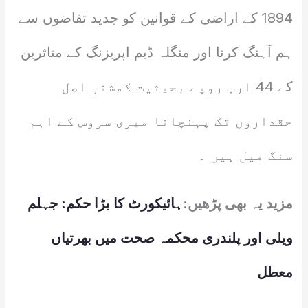
1894 کے اراضی کے قوانین کو جدید تقاضوں سے
ہم آہنگ کرنا اور منگلہ ڈیم اپریزنگ کے متاثرین
کے 44 ارب روپے بحیثیت کمشنر اصل
حقداروں تک پہنچانا میری سروس کے اہم
سنگ میل ہیں ۔
مزید یہ بھی پڑھیں:
ہائیکورٹ کا بڑا حکم: جہلم
ویلی اور پلندری محکمہ صحت میں بھرتیاں
معطل