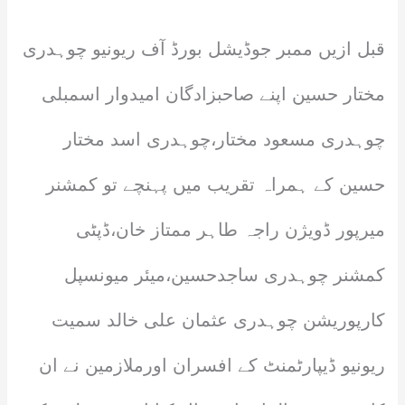
قبل ازیں ممبر جوڈیشل بورڈ آف ریونیو چوہدری
مختار حسین اپنے صاحبزادگان امیدوار اسمبلی
چوہدری مسعود مختار،چوہدری اسد مختار
حسین کے ہمراہ تقریب میں پہنچے تو کمشنر
میرپور ڈویژن راجہ طاہر ممتاز خان،ڈپٹی
کمشنر چوہدری ساجدحسین،میئر میونسپل
کارپوریشن چوہدری عثمان علی خالد سمیت
ریونیو ڈیپارٹمنٹ کے افسران اورملازمین نے ان