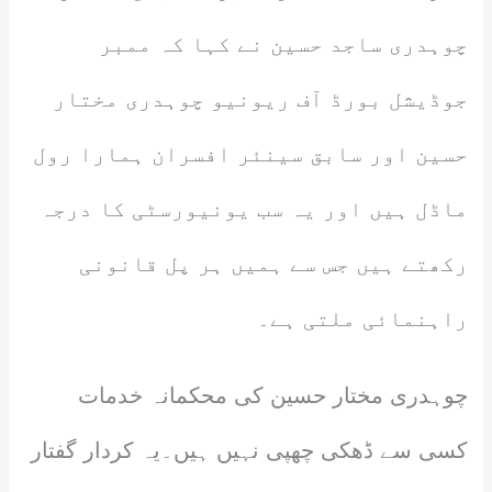
چوہدری ساجد حسین نے کہا کہ ممبر
جوڈیشل بورڈ آف ریونیو چوہدری مختار
حسین اور سابق سینئر افسران ہمارا رول
ماڈل ہیں اور یہ سب یونیورسٹی کا درجہ
رکھتے ہیں جس سے ہمیں ہر پل قانونی
راہنمائی ملتی ہے۔
چوہدری مختار حسین کی محکمانہ خدمات
کسی سے ڈھکی چھپی نہیں ہیں۔یہ کردار گفتار