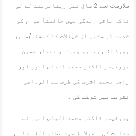
ملازمت سے 2 سال قبل ریٹائرمنٹ لے لی
تاکہ باقی زندگی میں خالصتاً عوام کی
خدمت کر سکوں ان خیالات کا کمشنر/ممبر
بورڈ آف ریونیو چوہدری مختار حسین
پروفیسر ڈاکٹر محمد الیاس انور اور
راجہ محمد اشرف کی طرف سے الوداعی
تقریب میں شرکت کی ۔
پروفیسر ڈاکٹر محمد الیاس انور نے
صدارت کی ۔ مولانا سید عطاء اللہ شاہ ،