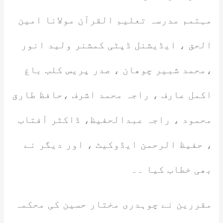
مہتمم مدرسہ تعلیم القرآن مولانا امین
الحق ، ایڈیشنل ڈپٹی کمشنر ولید انور
،محمد شبیر چوھان ، صدر پریس کلب باغ
اکمل عارف ، راجہ محمد اشرف ،حافظ طارق
محمود ، راجہ عبدالحفیظ، ڈاکٹر آفتاب
، حفیظ الرحمن ایڈوکیٹ ، اور دیگر نے
بھی خطاب کیا ۔۔
مقررین نے چوہدری مختار حسین کی محکمہ