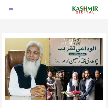
Ski
t
conten