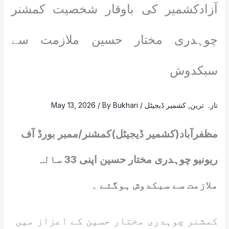
آزادکشمیر کی باوقار شخصیت کمشنر
چوہدری مختار حسین ملازمت سے
سبکدوش
تازہ ترین
,
کشمیر ڈیجیٹل
/
Bukhari
/ By
May 13, 2026
مظفرآباد(کشمیر ڈیجیٹل)کمشنر/ممبر بورڈ آف
ریونیو چوہدری مختار حسین اپنی 33 سالہ
ملازمت سے سبکدوش ہوگئے ۔
کمشنر چوہدری مختار حسین کے اعزاز میں