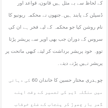
کے لحاظ سے بے مثل ہیں قانون، قواعد اور
ڈسپلن کے پابند ہیں۔جنھوں نے محکمہ ریونیو کا
نام روشن کیا جو محکمہ کے لیے فخر ہے ان کی
سروس کے دوران جب بھی اوپر سے پریشر پڑتا
تووہ خود پریشر برداشت کر لیتے کبھی ماتحت پر
پریشر نہیں پڑنے دیتے۔
چوہدری مختار حسین کا خاندان 60 کی دہائی
میں منگلہ ڈیم کی تعمیر کے وقت اپنے
گھر بار چھوڑ کر پنجاب کے ضلع خوشاب