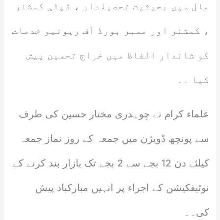
مال میں بحیثیت تحصیلدار ، ڈپٹی کمشنر
، کمشنر اور ممبر بورڈ آف ریونیو خدمات
کو شاندار الفاظ میں خراج تحسین پیش
کیا ۔۔
علماء کرام نے چوہدری مختار حسین کی طرف
سے پونچھ ڈویژن میں جمعہ کے روز نماز جمعہ
کیلئے دن 12 بجے سے 2 بجے تک بازار بند کرنے کے
نوٹیفکیشن کے اجراء پر انہیں مبارکباد پیش
کی۔۔