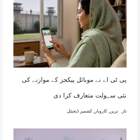
پی ٹی اے نے موبائل پیکجز کے موازنے کی
نئی سہولت متعارف کرا دی
تازہ ترین
,
کاروبار
,
کشمیر ڈیجیٹل