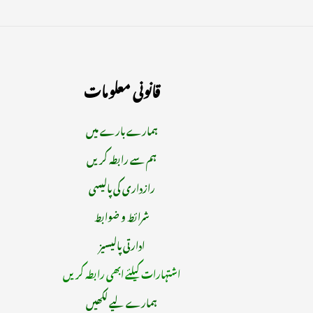
قانونی معلومات
ہمارے بارے میں
ہم سے رابطہ کریں
رازداری کی پالیسی
شرائط و ضوابط
ادارتی پالیسیز
اشتہارات کیلئے ابھی رابطہ کریں
ہمارے لیے لکھیں