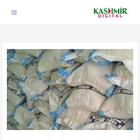
Ski
t
conten