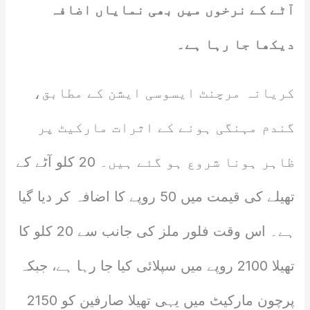
آٹے کے نرخوں میں بھی نمایاں اضافہ
دیکھا جا رہا ہے۔
کریانہ مرچنٹ ایسوسی ایشن کے مطابق،
گندم مہنگی ہونے کے اثرات مارکیٹ پر
ظاہر ہونا شروع ہو گئے ہیں۔ 20 کلو آٹے کے
تھیلے کی قیمت میں 50 روپے کا اضافہ کر دیا گیا
ہے۔ اس وقت فلور ملز کی جانب سے 20 کلو کا
تھیلا 2100 روپے میں سپلائی کیا جا رہا ہے، جبکہ
پرچون مارکیٹ میں یہی تھیلا صارفین کو 2150