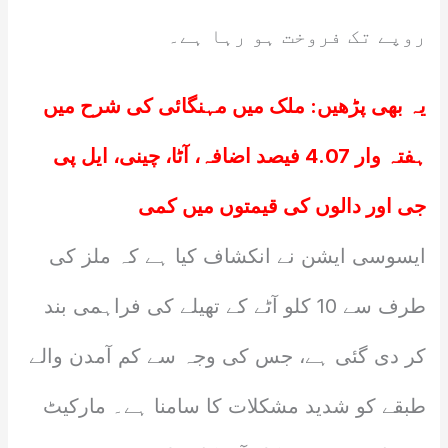
روپے تک فروخت ہو رہا ہے۔
یہ بھی پڑھیں:
ملک میں مہنگائی کی شرح میں
ہفتہ وار 4.07 فیصد اضافہ، آٹا، چینی، ایل پی
جی اور دالوں کی قیمتوں میں کمی
ایسوسی ایشن نے انکشاف کیا ہے کہ ملز کی
طرف سے 10 کلو آٹے کے تھیلے کی فراہمی بند
کر دی گئی ہے، جس کی وجہ سے کم آمدن والے
طبقے کو شدید مشکلات کا سامنا ہے۔ مارکیٹ