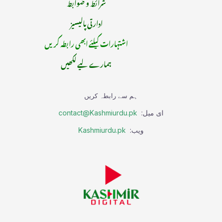
شرائط و ضوابط
ادارتی پالیسیز
اشتہارات کیلئے ابھی رابطہ کریں
ہمارے لیے لکھیں
ہم سے رابطہ کریں
ای میل:
contact@Kashmiurdu.pk
ویب:
Kashmiurdu.pk