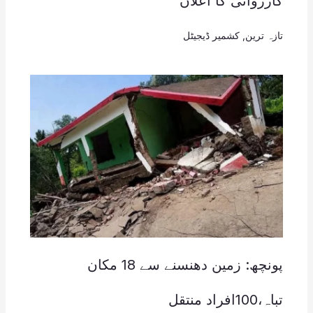
کارروائی کا اعلان
تازہ ترین
,
کشمیر ڈیجیٹل
پونچھ: زمین دھنسنے سے 18 مکان
تباہ،100افراد منتقل