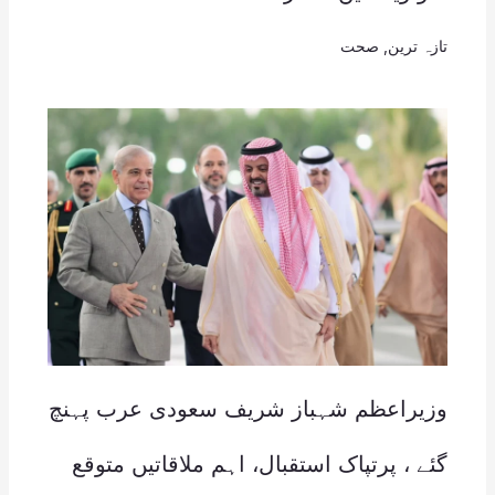
تازہ ترین
,
صحت
وزیراعظم شہباز شریف سعودی عرب پہنچ
گئے ، پرتپاک استقبال، اہم ملاقاتیں متوقع