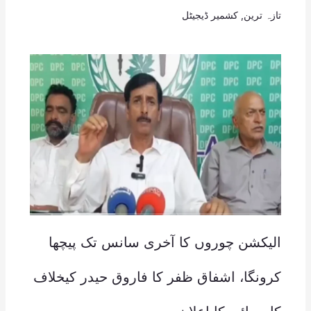
تازہ ترین
,
کشمیر ڈیجیٹل
الیکشن چوروں کا آخری سانس تک پیچھا
کرونگا، اشفاق ظفر کا فاروق حیدر کیخلاف