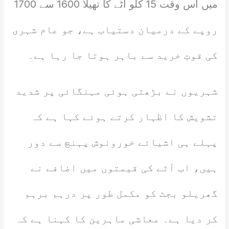
میں اس وقت 15 کلو آٹے کا تھیلا 1600 سے 1700
روپے کے درمیان دستیاب ہے، جو عام شہری
کی قوتِ خرید سے باہر ہوتا جا رہا ہے۔
شہریوں نے بڑھتی ہوئی مہنگائی پر شدید
تشویش کا اظہار کرتے ہوئے کہا ہے کہ
پہلے ہی اشیائے خورونوش پہنچ سے دور
ہیں، اب آٹے کی قیمتوں میں اضافے نے
گھریلو بجٹ کو مکمل طور پر درہم برہم
کر دیا ہے۔ معاشی ماہرین کا کہنا ہے کہ