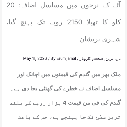
آٹے کے نرخوں میں مسلسل اضافہ: 20
کلو کا تھیلا 2150 روپے تک پہنچ گیا،
شہری پریشان
تازہ ترین
,
صحت
,
کاروبار
/
Erum.jamal
/ By
May 11, 2026
ملک بھر میں گندم کی قیمتوں میں اچانک اور
مسلسل اضافے نے خطرے کی گھنٹی بجا دی ہے۔
گندم کی فی من قیمت 4 ہزار روپے کی بلند
ترین سطح تک جا پہنچی ہے، جس کے باعث