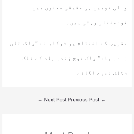
والی قومیں ہی حقیقی معنوں میں
خودمختار رہتی ہیں۔
تقریب کے اختتام پر شرکاء نے “پاکستان
زندہ باد” پاک فوج زندہ باد کے فلک
شگاف نعرے لگائے ۔
→
Next Post
Previous Post
←