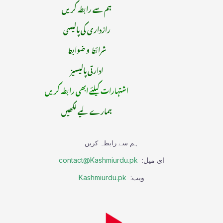
ہم سے رابطہ کریں
رازداری کی پالیسی
شرائط و ضوابط
ادارتی پالیسیز
اشتہارات کیلئے ابھی رابطہ کریں
ہمارے لیے لکھیں
ہم سے رابطہ کریں
ای میل:
contact@Kashmiurdu.pk
ویب:
Kashmiurdu.pk