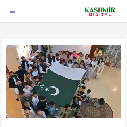
Ski
t
conten