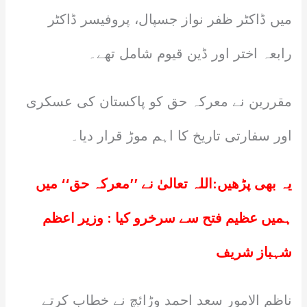
میں ڈاکٹر ظفر نواز جسپال، پروفیسر ڈاکٹر
رابعہ اختر اور ڈین قیوم شامل تھے۔
مقررین نے معرکہ حق کو پاکستان کی عسکری
اور سفارتی تاریخ کا اہم موڑ قرار دیا۔
یہ بھی پڑھیں:
اللہ تعالیٰ نے ’’معرکہ حق‘‘ میں
ہمیں عظیم فتح سے سرخرو کیا : وزیر اعظم
شہباز شریف
ناظم الامور سعد احمد وڑائچ نے خطاب کرتے