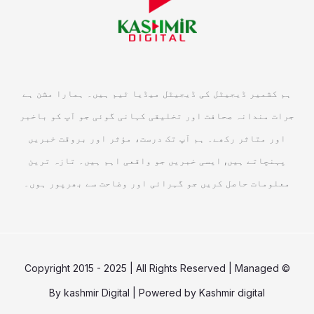
ہم کشمیر ڈیجیٹل کی ڈیجیٹل میڈیا ٹیم ہیں۔ ہمارا مشن ہے
جرات مندانہ صحافت اور تخلیقی کہانی گوئی جو آپ کو باخبر
اور متاثر رکھے۔ ہم آپ تک درست، مؤثر اور بروقت خبریں
پہنچاتے ہیں, ایسی خبریں جو واقعی اہم ہیں۔ تازہ ترین
معلومات حاصل کریں جو گہرائی اور وضاحت سے بھرپور ہوں۔
© Copyright 2015 - 2025 | All Rights Reserved | Managed
By
kashmir Digital
| Powered by
Kashmir digital