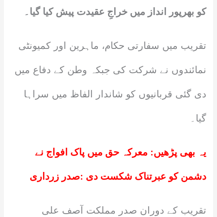
کو بھرپور انداز میں خراجِ عقیدت پیش کیا گیا۔
تقریب میں سفارتی حکام، ماہرین اور کمیونٹی
نمائندوں نے شرکت کی جبکہ وطن کے دفاع میں
دی گئی قربانیوں کو شاندار الفاظ میں سراہا
گیا۔
یہ بھی پڑھیں:
معرکہ حق میں پاک افواج نے
دشمن کو عبرتناک شکست دی :صدر زرداری
تقریب کے دوران صدر مملکت آصف علی