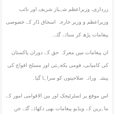
زرداری، وزیراعظم شہباز شریف اور نائب
وزیراعظم و وزیر خارجہ اسحاق ڈار کے خصوصی
پیغامات پڑھ کر سنائے گئے۔
ان پیغامات میں معرکہ حق کے دوران پاکستان
کی کامیابی، قومی یکجہتی اور مسلح افواج کی
پیشہ ورانہ صلاحیتوں کو سراہا گیا۔
اس موقع پر اسٹرٹیجک اور بین الاقوامی امور کے
ماہرین کے ویڈیو پیغامات بھی دکھائے گئے جن