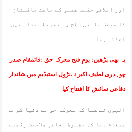
اور ابلاغی حکمت عملی کے باعث پاکستان
کا موقف عالمی سطح پر مضبوط انداز میں
اجاگر ہوا۔
یہ بھی پڑھیں:
یومِ فتح معرکہ حق :قائمقام صدر
چوہدری لطیف اکبر نےنڑول اسٹیڈیم میں شاندار
دفاعی نمائش کا افتتاح کیا
انہوں نے کہا کہ معرکہ حق نے دنیا کو یہ
پیغام دیا کہ مضبوط دفاعی صلاحیت رکھنے