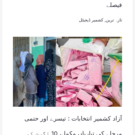
فیصلے
تازہ ترین
,
کشمیر ڈیجیٹل
آزاد کشمیر انتخابات : تیسرے اور حتمی
مرحلے کی تیاریاں مکمل، 10 اگست کو