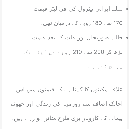
پہلے ایرانی پیٹرول کی فی لیٹر قیمت
170 سے 180 روپے کے درمیان تھی۔
حالیہ صورتحال اور قلت کے بعد قیمت
بڑھ کر 200 سے 210 روپے فی لیٹر تک
پہنچ گئی ہے۔
علاقہ مکینوں کا کہنا ہے کہ قیمتوں میں اس
اچانک اضافے سے روزمرہ کی زندگی اور چھوٹے
پیمانے کے کاروبار بری طرح متاثر ہو رہے ہیں۔