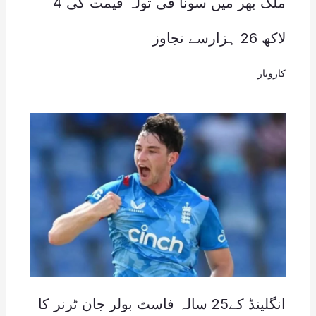
ملک بھر میں سونا فی تولہ قیمت کی 4
لاکھ 26 ہزارسے تجاوز
کاروبار
انگلینڈ کے25 سالہ فاسٹ بولر جان ٹرنر کا