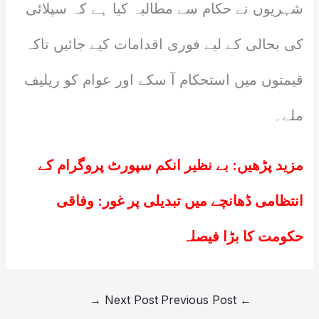
شہریوں نے حکام سے مطالبہ کیا ہے کہ سپلائی
کی بحالی کے لیے فوری اقدامات کیے جائیں تاکہ
قیمتوں میں استحکام آ سکے اور عوام کو ریلیف
ملے۔
مزید پڑھیں:
بے نظیر انکم سپورٹ پروگرام کے
انتظامی ڈھانچے میں تبدیلی پر غور: وفاقی
حکومت کا بڑا فیصلہ
→
Next Post
Previous Post
←