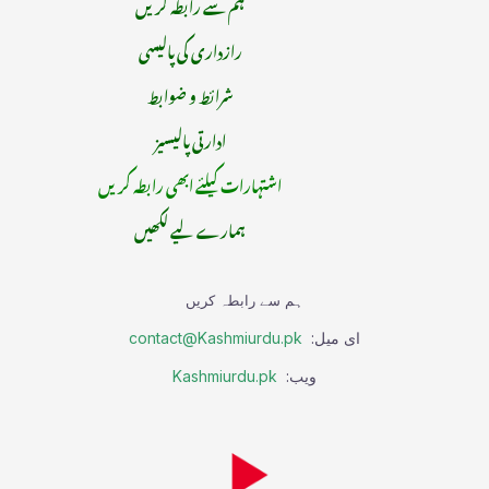
ہم سے رابطہ کریں
رازداری کی پالیسی
شرائط و ضوابط
ادارتی پالیسیز
اشتہارات کیلئے ابھی رابطہ کریں
ہمارے لیے لکھیں
ہم سے رابطہ کریں
ای میل:
contact@Kashmiurdu.pk
ویب:
Kashmiurdu.pk