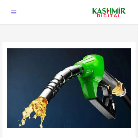
Ski
t
conten