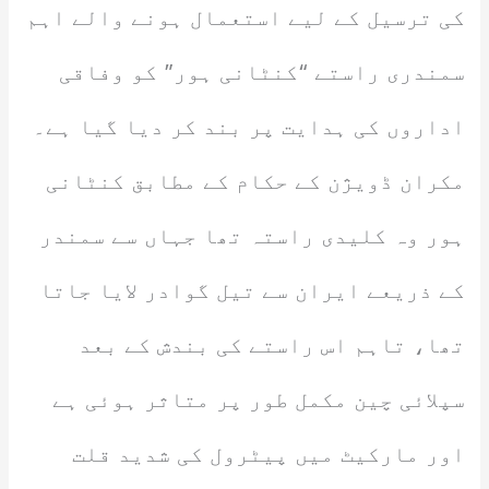
کی ترسیل کے لیے استعمال ہونے والے اہم
سمندری راستے “کنٹانی ہور” کو وفاقی
اداروں کی ہدایت پر بند کر دیا گیا ہے۔
مکران ڈویژن کے حکام کے مطابق کنٹانی
ہور وہ کلیدی راستہ تھا جہاں سے سمندر
کے ذریعے ایران سے تیل گوادر لایا جاتا
تھا، تاہم اس راستے کی بندش کے بعد
سپلائی چین مکمل طور پر متاثر ہوئی ہے
اور مارکیٹ میں پیٹرول کی شدید قلت