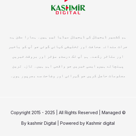
ہم کشمیر ڈیجیٹل کی ڈیجیٹل میڈیا ٹیم ہیں۔ ہمارا مشن ہے
جرات مندانہ صحافت اور تخلیقی کہانی گوئی جو آپ کو باخبر
اور متاثر رکھے۔ ہم آپ تک درست، مؤثر اور بروقت خبریں
پہنچاتے ہیں, ایسی خبریں جو واقعی اہم ہیں۔ تازہ ترین
معلومات حاصل کریں جو گہرائی اور وضاحت سے بھرپور ہوں۔
© Copyright 2015 - 2025 | All Rights Reserved | Managed
By
kashmir Digital
| Powered by
Kashmir digital