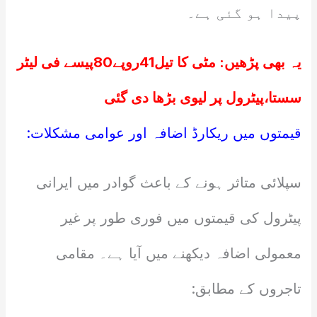
پیدا ہو گئی ہے۔
یہ بھی پڑھیں:
مٹی کا تیل41روپے80پیسے فی لیٹر
سستا،پیٹرول پر لیوی بڑھا دی گئی
قیمتوں میں ریکارڈ اضافہ اور عوامی مشکلات:
سپلائی متاثر ہونے کے باعث گوادر میں ایرانی
پیٹرول کی قیمتوں میں فوری طور پر غیر
معمولی اضافہ دیکھنے میں آیا ہے۔ مقامی
تاجروں کے مطابق: