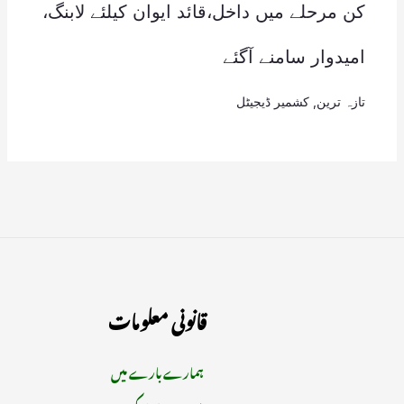
کن مرحلے میں داخل،قائد ایوان کیلئے لابنگ،
امیدوار سامنے آگئے
تازہ ترین
,
کشمیر ڈیجیٹل
قانونی معلومات
ہمارے بارے میں