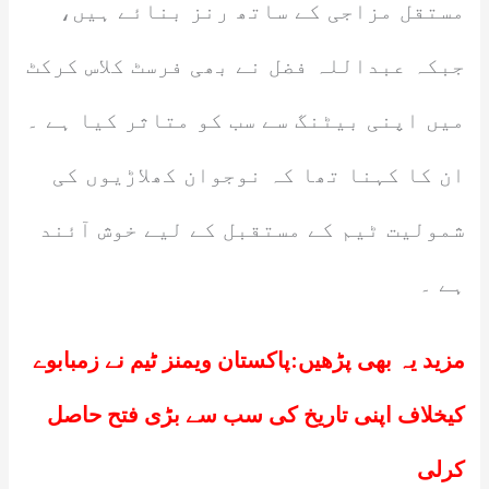
مستقل مزاجی کے ساتھ رنز بنائے ہیں،
جبکہ عبداللہ فضل نے بھی فرسٹ کلاس کرکٹ
میں اپنی بیٹنگ سے سب کو متاثر کیا ہے ۔
ان کا کہنا تھا کہ نوجوان کھلاڑیوں کی
شمولیت ٹیم کے مستقبل کے لیے خوش آئند
ہے ۔
مزید یہ بھی پڑھیں:
پاکستان ویمنز ٹیم نے زمبابوے
کیخلاف اپنی تاریخ کی سب سے بڑی فتح حاصل
کرلی