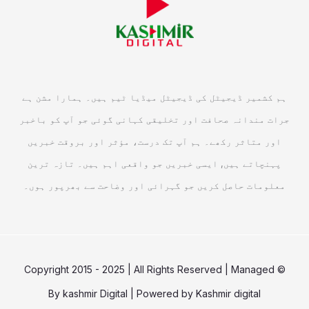
ہم کشمیر ڈیجیٹل کی ڈیجیٹل میڈیا ٹیم ہیں۔ ہمارا مشن ہے
جرات مندانہ صحافت اور تخلیقی کہانی گوئی جو آپ کو باخبر
اور متاثر رکھے۔ ہم آپ تک درست، مؤثر اور بروقت خبریں
پہنچاتے ہیں, ایسی خبریں جو واقعی اہم ہیں۔ تازہ ترین
معلومات حاصل کریں جو گہرائی اور وضاحت سے بھرپور ہوں۔
© Copyright 2015 - 2025 | All Rights Reserved | Managed
By
kashmir Digital
| Powered by
Kashmir digital