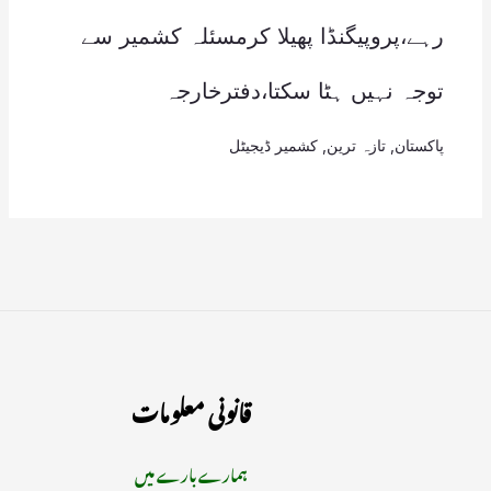
رہے،پروپیگنڈا پھیلا کرمسئلہ کشمیر سے
توجہ نہیں ہٹا سکتا،دفترخارجہ
پاکستان
,
تازہ ترین
,
کشمیر ڈیجیٹل
قانونی معلومات
ہمارے بارے میں