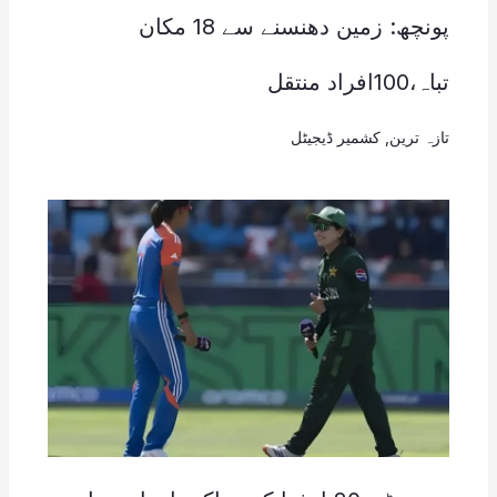
پونچھ: زمین دھنسنے سے 18 مکان
تباہ،100افراد منتقل
تازہ ترین
,
کشمیر ڈیجیٹل