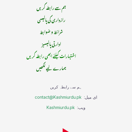
ہم سے رابطہ کریں
رازداری کی پالیسی
شرائط و ضوابط
ادارتی پالیسیز
اشتہارات کیلئے ابھی رابطہ کریں
ہمارے لیے لکھیں
ہم سے رابطہ کریں
ای میل:
contact@Kashmiurdu.pk
ویب:
Kashmiurdu.pk