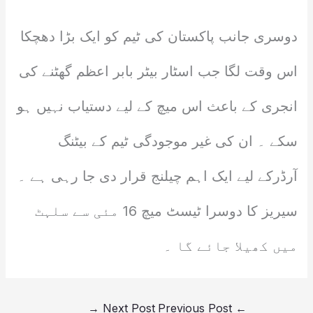
دوسری جانب پاکستان کی ٹیم کو ایک بڑا دھچکا
اس وقت لگا جب اسٹار بیٹر بابر اعظم گھٹنے کی
انجری کے باعث اس میچ کے لیے دستیاب نہیں ہو
سکے ۔ ان کی غیر موجودگی ٹیم کے بیٹنگ
آرڈرکے لیے ایک اہم چیلنج قرار دی جا رہی ہے ۔
سیریز کا دوسرا ٹیسٹ میچ 16 مئی سے سلہٹ
میں کھیلا جائے گا ۔
→
Next Post
Previous Post
←