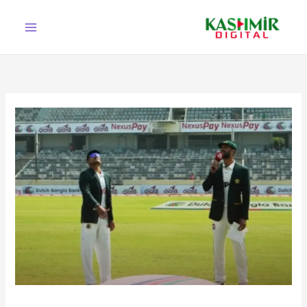
Ski
t
conten