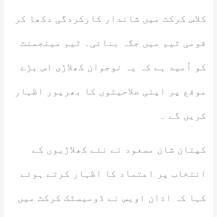
کلاس کرکٹ میں شاندار کارکردگی دکھا کر
قومی ٹیم میں جگہ بنائی۔ ٹیم مینجمنٹ
کو اُمید ہے کہ یہ نوجوان کھلاڑی اس بڑے
موقع پر اپنی صلاحیتوں کا بھرپور اظہار
کریں گے ۔
کپتان شان مسعود نے نئے کھلاڑیوں کے
انتخاب پر اعتماد کا اظہار کرتے ہوئے
کہا کہ اذان اویس نے ڈومیسٹک کرکٹ میں