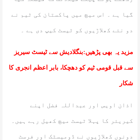
گیا ہے ۔ اس میچ میں پاکستان کی ٹیم نے
دو نئے کھلاڑیوں کو ٹیسٹ کیپ دی ہے ۔
مزید یہ بھی پڑھیں:
بنگلادیش سے ٹیسٹ سیریز
سے قبل قومی ٹیم کو دھچکا، بابر اعظم انجری کا
شکار
اذان اویس اور عبداللہ فضل اپنے
کیریئر کا پہلا ٹیسٹ میچ کھیل رہے ہیں۔
دونوں کھلاڑیوں نے ڈومیسٹک اور فرسٹ