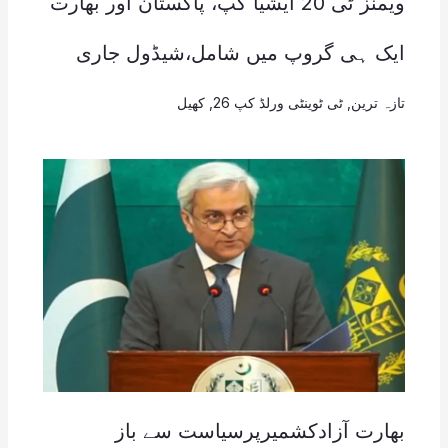
ویمنز ٹی 20 ایشیا کپ، پاکستان اور بھارت
ایک ہی گروپ میں شامل،شیڈول جاری
تازہ ترین
,
ٹی ٹوینٹی ورلڈ کپ 26
,
کھیل
بھارت آزادکشمیرپرسیاست سے باز