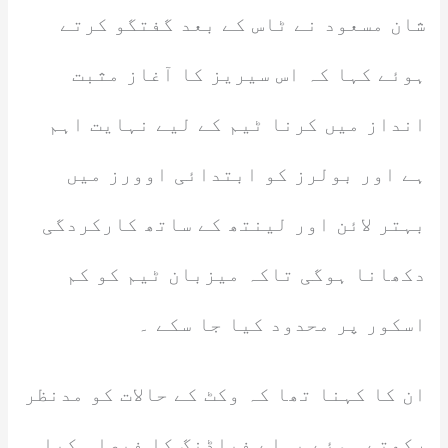
شان مسعود نے ٹاس کے بعد گفتگو کرتے
ہوئے کہا کہ اس سیریز کا آغاز مثبت
انداز میں کرنا ٹیم کے لیے نہایت اہم
ہے اور بولرز کو ابتدائی اوورز میں
بہتر لائن اور لینتھ کے ساتھ کارکردگی
دکھانا ہوگی تاکہ میزبان ٹیم کو کم
اسکور پر محدود کیا جا سکے ۔
ان کا کہنا تھا کہ وکٹ کے حالات کو مدنظر
رکھتے ہوئے پہلے فیلڈنگ کا فیصلہ کیا