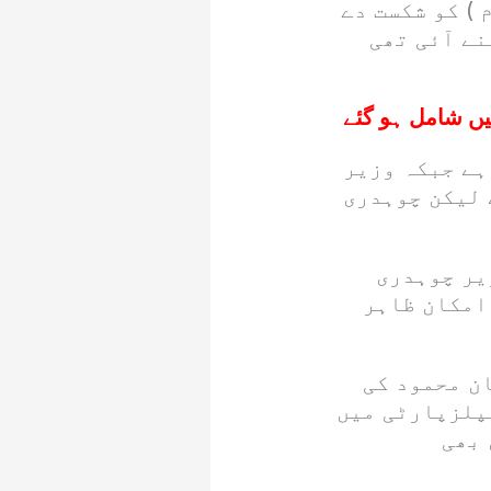
) کو شکست دے
ے آئی تھی
ں شامل ہو گئے
ہے جبکہ وزیر
 لیکن چوہدری
یر چوہدری
امکان ظاہر
ن محمود کی
پلزپارٹی میں
 بھی