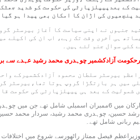
یت کے بعدپیپلزپارٹی کی حکومت کو شدید جھٹکا
 پنچھیوں کی اڑان کا امکان بھی پیدا ہو گیا 
ید جنہوں نے اپنی سیاست کا آغاز بیرسٹر گرو
اتھ ہی آخری وقت تک رہے، اب ان کی اکیلے می
ے کئی سوال جنم لئے ہیں۔
رحکومت آزادکشمیر چوہدری محمد رشید عہدے سے ب
اعظم بیرسٹر سلطان محمود آزادکشمیرکے واح
لی میں ہر بارتگڑا گروپ ہوتا تھا،بیرسٹر گر
 شمولیت کے بعد ہی پیپلزپارٹی کی حکومت قائ
بیرسٹر گروپ کے ارکان میں 6ممبران اسمبلی شامل تھے جن میں چ
شد حسین، چوہدری محمد رشید، سردار محمد حسین
یم ربانی شامل تھے۔
زیراعظم فیصل ممتاز راٹھورسے شروع میں اختلافات بھ