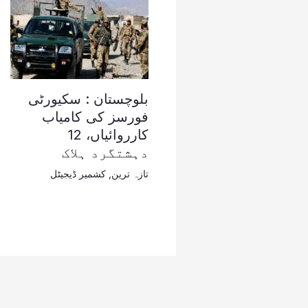
بلوچستان : سکیورٹی
فورسز کی کامیاب
کارروائیاں، 12
دہشتگرد ہلاک
تازہ ترین
,
کشمیر ڈیجیٹل