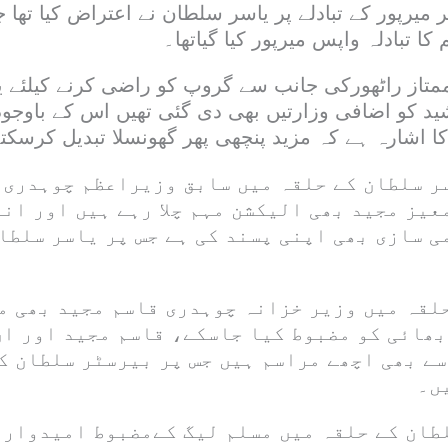
 میرپور کے تبادلے پر یاسر سلطان نے اعتراض کیا تھا 
ا تبادلہ واپس میرپور کیا گیاتھا۔
تاز راٹھورکی جانب سے گروپ کو راضی کرنے کیلئے ی
 کو اضافی وزارتیں بھی دی گئی تھیں اس کے باوجو
ا اشارہ ہے کہ مزید پنچھی پھر گھونسلا تبدیل کرسکت
ر سلطان کے حلقہ میں سابق وزیراعظم چوہدری 
یز مجید بھی الیکشن مہم چلا رہے ہیں اور انہ
ی سازی بھی اپنی پسند کی ہے جس پر یاسر سلطا
لقہ میں وزیر خزانہ چوہدری قاسم مجید بھی م
بھائی کو مضبوط کیا جاسکے، قاسم مجید اور ان
سے بھی اچھے مراسم ہیں جس پر بیرسٹر سلطان ک
ں۔
طان کے حلقہ میں مسلم لیگ کےمضبوط امیدوار 