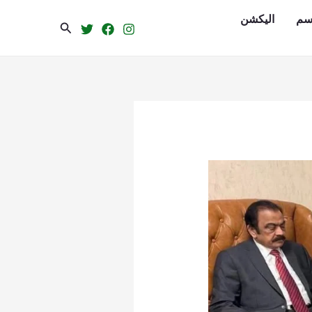
سم
الیکشن
Search