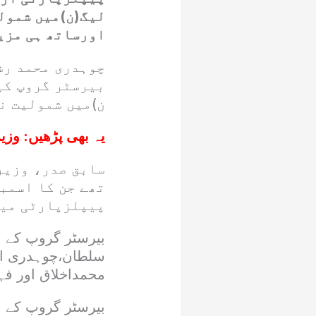
لیگ(ن)میں شمول
اورساتھ ہی مزید
چوہدری محمد رش
بیرسٹر گروپ کیس
ن)میں شمولیت ن
یہ بھی پڑھیں:
وزی
سابق صدر، وزیر
تھے جن کا اسمب
پیپلزپارٹی میں
سلطان،چوہدری ار
محمداخلاق اور فہ
بیرسٹر گروپ کے و