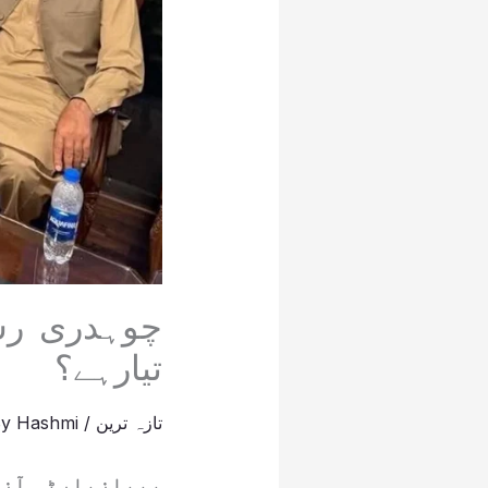
چوہدری رشی
تیارہے؟
تازہ ترین
/
Hashmi
By
پیپلزپارٹی آز