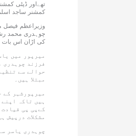
تھےاور ڈپٹی کمشنر
کمشنر ساجد اسلم ک
وزیراعظم فیصل مم
چوہدری محمد رشید
کی اڑان اس بات ک
میرپور میں یاس
فرزند چوہدری مع
حوالے سے تنظیم
مبتلا ہیں۔
میرپورشہر کے ح
ہیں تاکہ اپنے 
کےپی پی قیادت 
مشکلات درپیش ہی
چوہدری یاسر سل