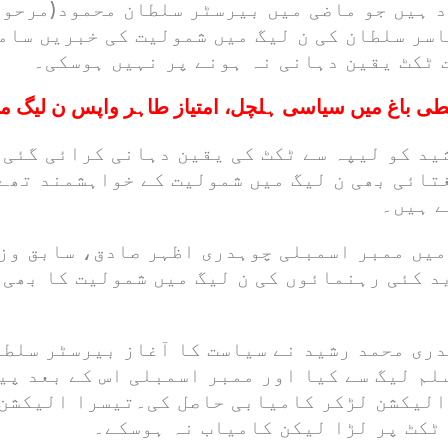
 ہیں جو ماضی میں بیرسٹر سلطان محمود(مرحوم 
سر سلطان کی ن لیگ میں شمولیت کی خبریں سامن
 ٹکٹ یقین دہانی نہ ہونے پر نہیں ہوسکی۔
ی باغ میں سیاسی ہلچل، امتیاز طاہر واپس ن لیگ می
ید کو لیپہ سے ٹکٹ کی یقین دہانی کرائی گئی 
تائی بھی ن لیگ میں شمولیت کے خواہشمند تھے
ے ہیں۔
 میں ممبر اسمبلی چوہدری اظہر صادق، سابق وز
د کئی رہنمائوں کی ن لیگ میں شمولیت کا بھی 
ری محمد رشید نے سیاست کا آغاز بیرسٹر سلطا
لم لیگ سے کیا اور ممبر اسمبلی اس کے بعد پی
الیکشن لڑکر کامیابی حاصل کی۔تیسرا الیکشن
ٹکٹ پر لڑا لیکن کامیاب نہ ہوسکے۔