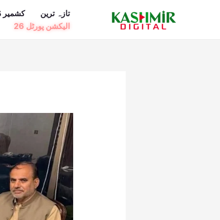
Ski
تازہ ترین
کشمیر ڈ
t
الیکشن پورٹل 26
conten