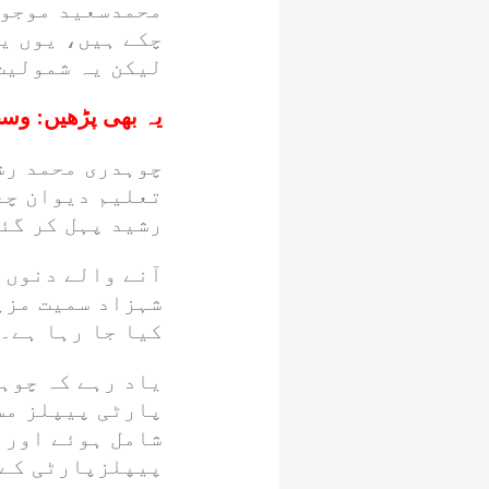
محمدسعید موجود
چکے ہیں، یوں یا
لیکن یہ شمولیت
یہ بھی پڑھیں:
وسط
چوہدری محمد رش
تعلیم دیوان چغ
رشید پہل کر گئ
آنے والے دنوں
شہزاد سمیت مزی
کیا جا رہا ہے۔
یاد رہے کہ چوہد
پارٹی پیپلز مس
شامل ہوئے اور 
پیپلزپارٹی کے 