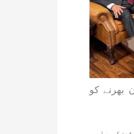
 بھرنے کو
شید کی مسلم