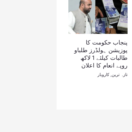
پنجاب حکومت کا
پوزیشن ہولڈرز طلباو
طالبات کیلئے 1 لاکھ
روپے انعام کا اعلان
تازہ ترین
,
کاروبار