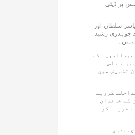
جس پر ڈپٹی
اسر سلطان اور
د چوہدری رشید
ےہیں۔
عبدالمجید کے
وں نے اس
ن تشویش میں
داخلت کررہے
 کے خاندان
ے فرزند کو
چوہدری