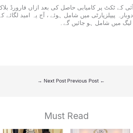
ٓئی کے ٹکٹ پر کامیابی حاصل کی بعد ازاں فارورڈ بل
دوبارہ پیپلزپارٹی میں شامل ہوئے ، آج یہ امید لگائے 
یگ میں شامل ہو جائیں گے۔
→
Next Post
Previous Post
←
Must Read