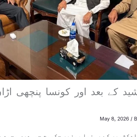
د کے بعد اور کونسا پنچھی اڑان
May 8, 2026
/ 
ادکشمیر کے رہنما ،وزیر حکومت چوہدری محمد ر