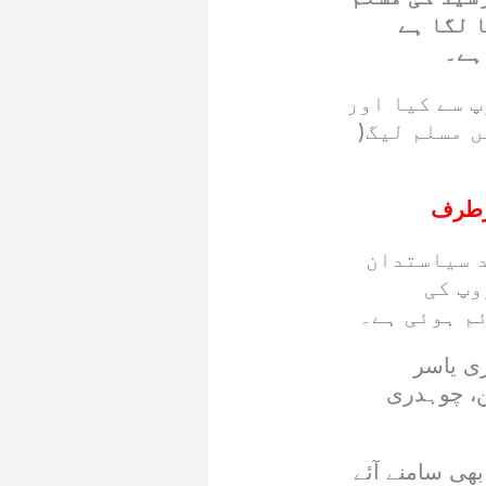
 لگا ہے
ہے۔
پ سے کیا اور
ں مسلم لیگ(
رطرف
د سیاستدان
وپ کی
م ہوئی ہے۔
وہدری یاسر
، چوہدری
ی سامنے آئے