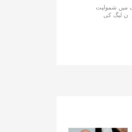
اک میں شمولیت
کہ ن لیگ کی