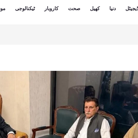
یجیٹل
دنیا
کھیل
صحت
کاروبار
ٹیکنالوجی
مو