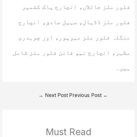
فلور ملز جاتلاں، انچارج پاک کشمیر
فلور ملز ڈڈیال، سہیل صادق، انچارج
منگلہ فلور ملز میرپور، اور چوہدری
مظہر، انچارج نیو فائن فلور ملز شامل
ہیں۔
→
Next Post
Previous Post
←
Must Read