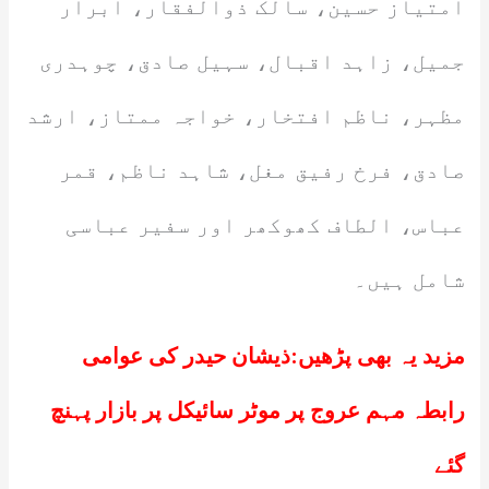
امتیاز حسین، سالک ذوالفقار، ابرار
جمیل، زاہد اقبال، سہیل صادق، چوہدری
مظہر، ناظم افتخار، خواجہ ممتاز، ارشد
صادق، فرخ رفیق مغل، شاہد ناظم، قمر
عباس، الطاف کھوکھر اور سفیر عباسی
شامل ہیں۔
مزید یہ بھی پڑھیں:
ذیشان حیدر کی عوامی
رابطہ مہم عروج پر موٹر سائیکل پر بازار پہنچ
گئے