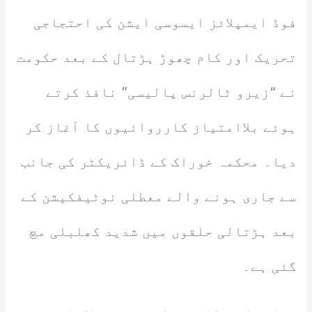
فوڈ ایمپلائز ایسوسی ایشن کی احتجاجی
تحریک اور کام چھوڑ ہڑتال کے بعد حکومت
نے “زیرو ٹالرنس پالیسی” نافذ کرتے
ہوئے بلاامتیاز کارروائیوں کا آغاز کر
دیا۔ محکمہ خوراک کے ڈائریکٹر کی جانب
سے جاری ہونے والے معطلی نوٹیفکیشن کے
بعد ہڑتالی حلقوں میں شدید کھلبلی مچ
گئی ہے۔