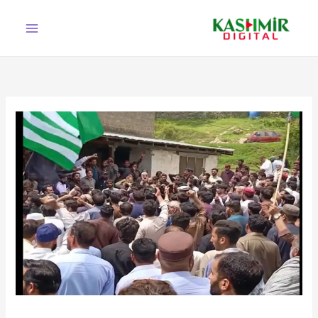
Ski
t
conten