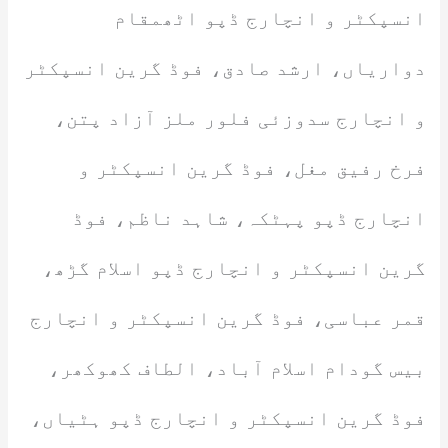
انسپکٹر و انچارج ڈپو اٹھمقام
دواریاں، ارشد صادق، فوڈ گرین انسپکٹر
و انچارج سدوزئی فلور ملز آزاد پتن،
فرخ رفیق مغل، فوڈ گرین انسپکٹر و
انچارج ڈپو پہٹکہ، شاہد ناظم، فوڈ
گرین انسپکٹر و انچارج ڈپو اسلام گڑھ،
قمر عباسی، فوڈ گرین انسپکٹر و انچارج
بیس گودام اسلام آباد، الطاف کھوکھر،
فوڈ گرین انسپکٹر و انچارج ڈپو ہٹیاں،