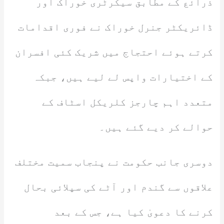
ذرائع کے مطابق سیکرٹری خوراک اور
ڈائریکٹر جنرل خوراک نے فوری اقدامات
کرتے ہوئے احتجاج میں شریک کئی افسران
کے اختیارات واپس لے لیے ہیں، جبکہ
متعدد اہم چارجز کلریکل اسٹاف کے
حوالے کر دیے گئے ہیں۔
دوسری جانب حکومت نے پنجاب سمیت مختلف
علاقوں سے گندم اور آٹے کی سپلائی بحال
کرنے کا دعویٰ کیا ہے، جس کے بعد