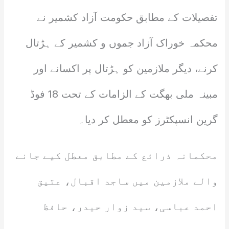
تفصیلات کے مطابق حکومت آزاد کشمیر نے
محکمہ خوراک آزاد جموں و کشمیر کے ہڑتال
کرنے، دیگر ملازمین کو ہڑتال پر اکسانے اور
مبینہ ملی بھگت کے الزامات کے تحت 18 فوڈ
گرین انسپکٹرز کو معطل کر دیا۔
محکمانہ ذرائع کے مطابق معطل کیے جانے
والے ملازمین میں ساجد اقبال، عتیق
احمد عباسی، سید زوار حیدر، حافظ