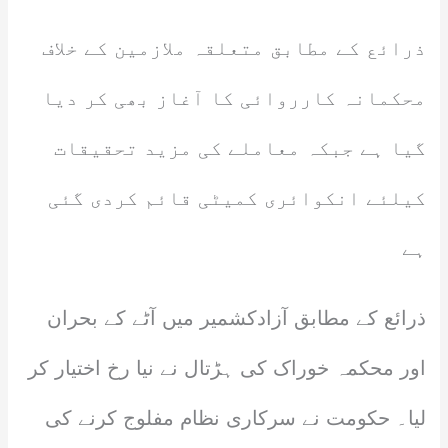
ذرائع کے مطابق متعلقہ ملازمین کے خلاف
محکمانہ کارروائی کا آغاز بھی کر دیا
گیا ہے جبکہ معاملے کی مزید تحقیقات
کیلئے انکوائری کمیٹی قائم کردی گئی
ہے
ذرائع کے مطابق آزادکشمیر میں آٹے کے بحران
اور محکمہ خوراک کی ہڑتال نے نیا رخ اختیار کر
لیا۔ حکومت نے سرکاری نظام مفلوج کرنے کی