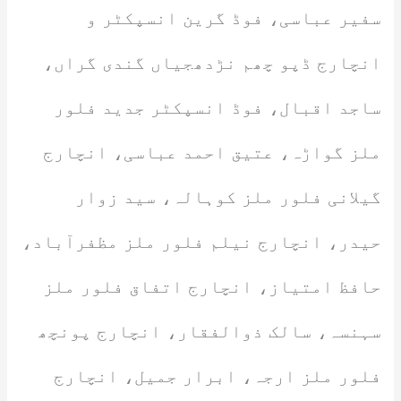
سفیر عباسی، فوڈ گرین انسپکٹر و
انچارج ڈپو چھم نڑدھجیاں گندی گراں،
ساجد اقبال، فوڈ انسپکٹر جدید فلور
ملز گواڑہ، عتیق احمد عباسی، انچارج
گیلانی فلور ملز کوہالہ، سید زوار
حیدر، انچارج نیلم فلور ملز مظفرآباد،
حافظ امتیاز، انچارج اتفاق فلور ملز
سہنسہ، سالک ذوالفقار، انچارج پونچھ
فلور ملز ارجہ، ابرار جمیل، انچارج