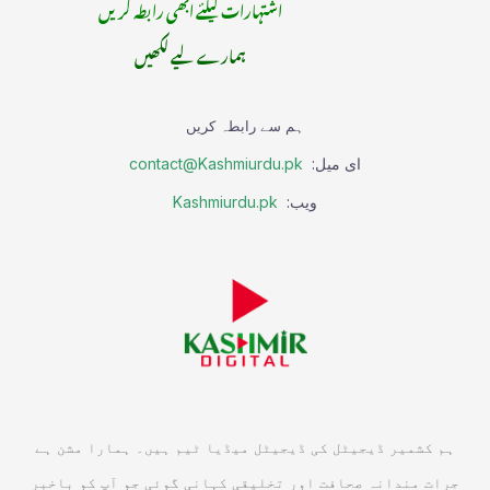
اشتہارات کیلئے ابھی رابطہ کریں
ہمارے لیے لکھیں
ہم سے رابطہ کریں
ای میل:
contact@Kashmiurdu.pk
ویب:
Kashmiurdu.pk
ہم کشمیر ڈیجیٹل کی ڈیجیٹل میڈیا ٹیم ہیں۔ ہمارا مشن ہے
جرات مندانہ صحافت اور تخلیقی کہانی گوئی جو آپ کو باخبر