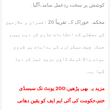
کوشش پر سخت ردعمل سامنےآگیا۔
محکمہ خوراک کے تقریباً 20 افسران و ملازمین
کی معطلی کے احکامات جاری کر دیے ہیں،
جبکہ چیف سیکرٹری کی ہدایات پر شروع
ہونے والا کریک ڈاؤن مزید تیز کر دیا
گیا ہے۔
مزید یہ بھی پڑھیں:
200 یونٹ تک سبسڈی
ختم،حکومت کی آئی ایم ایف کو یقین دھانی