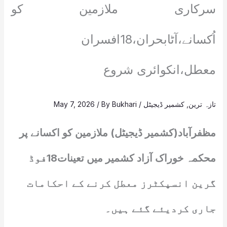
سرکاری ملازمین کو
اُکسانے،آٹابحران،18افسران
معطل،انکوائری شروع
تازہ ترین
,
کشمیر ڈیجیٹل
/
Bukhari
/ By
May 7, 2026
مظفرآباد(کشمیر ڈیجیٹل) ملازمین کو اکسانے پر
محکمہ خوراک آزاد کشمیر میں تعینات18فوڈ
گرین انسپکٹرز معطل کرنے کے احکامات
جاری کردیئے گئے ہیں۔