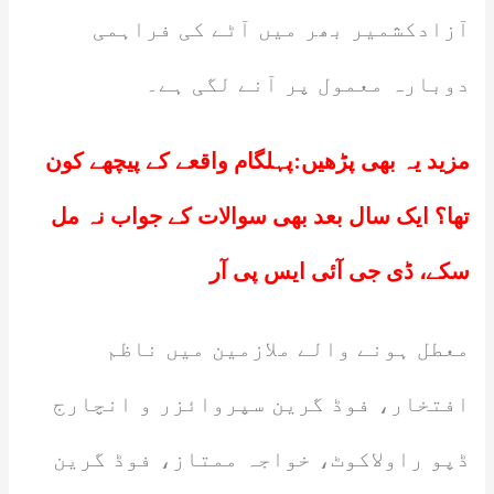
آزادکشمیر بھر میں آٹے کی فراہمی
دوبارہ معمول پر آنے لگی ہے۔
مزید یہ بھی پڑھیں:
پہلگام واقعے کے پیچھے کون
تھا؟ ایک سال بعد بھی سوالات کے جواب نہ مل
سکے، ڈی جی آئی ایس پی آر
معطل ہونے والے ملازمین میں ناظم
افتخار، فوڈ گرین سپروائزر و انچارج
ڈپو راولاکوٹ، خواجہ ممتاز، فوڈ گرین