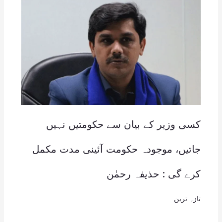
کسی وزیر کے بیان سے حکومتیں نہیں
جاتیں، موجودہ حکومت آئینی مدت مکمل
کرے گی : حذیفہ رحمٰن
تازہ ترین