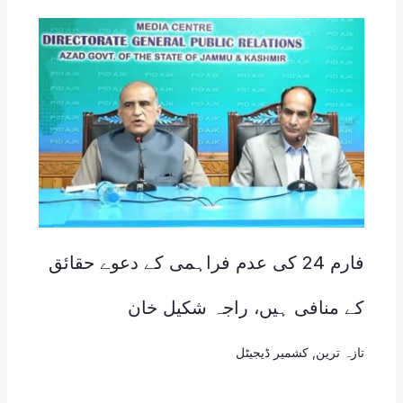
فارم 24 کی عدم فراہمی کے دعوے حقائق
کے منافی ہیں، راجہ شکیل خان
تازہ ترین
,
کشمیر ڈیجیٹل