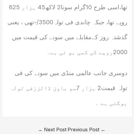
تھا،اسی طرح 10گرام سونا2 لاکھ45 ہزار 625
روپے تھا، جبکہ چاندی فی تولہ3500/-تھی ، یعنی
گذشتہ روز کےمقابلے میں سونے کی قیمت میں
2000روپے کی کمی ہو ئی ہے۔
دوسری جانب عالمی منڈی میں سونے کی فی
تولہ قیمت2 ہزار 7سو باون ڈالززفی تولہ
ہوگئی ہے ۔
→
Next Post
Previous Post
←