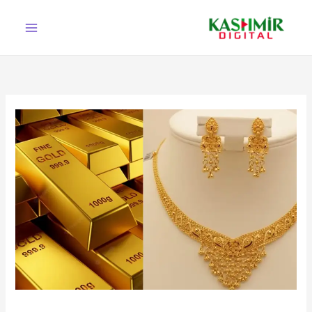
Ski
t
conten