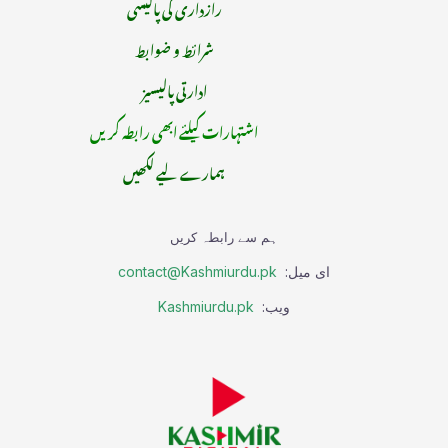
رازداری کی پالیسی
شرائط و ضوابط
ادارتی پالیسیز
اشتہارات کیلئے ابھی رابطہ کریں
ہمارے لیے لکھیں
ہم سے رابطہ کریں
ای میل:
contact@Kashmiurdu.pk
ویب:
Kashmiurdu.pk