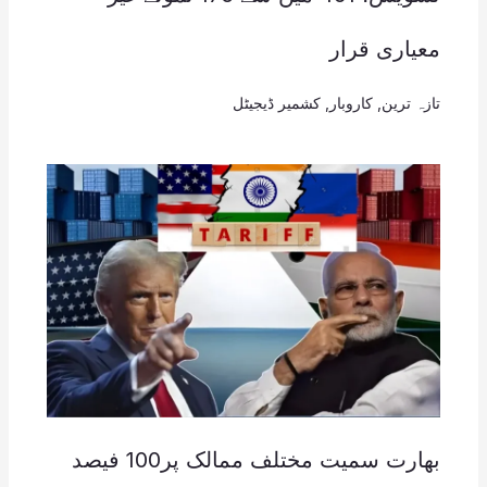
معیاری قرار
تازہ ترین
,
کاروبار
,
کشمیر ڈیجیٹل
بھارت سمیت مختلف ممالک پر100 فیصد