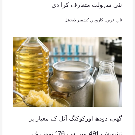
نئی سہولت متعارف کرا دی
تازہ ترین
,
کاروبار
,
کشمیر ڈیجیٹل
گھی، دودھ اورکوکنگ آئل کے معیار پر
تشویش، 491 میں سے 176 نمونے غیر