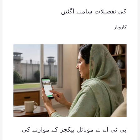
کی تفصیلات سامنے آگئیں
کاروبار
پی ٹی اے نے موبائل پیکجز کے موازنے کی