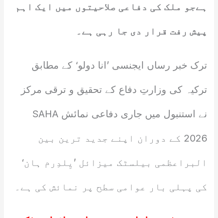
ہےجو ملک کی دفاعی صلاحیتوں میں ایک اہم
پیش رفت قرار دی جا رہی ہے۔
ترک خبر رساں ایجنسی ’انا دولو‘ کے مطابق
ترکیہ کی وزارتِ دفاع کے تحقیق و ترقی مرکز
نے استنبول میں جاری دفاعی نمائش SAHA
2026 کے دوران اپنے جدید ترین بین
البراعظمی بیلسٹک میزائل ’یِلدِرم ہان‘
کی پہلی بار عوامی سطح پر نمائش کی ہے۔