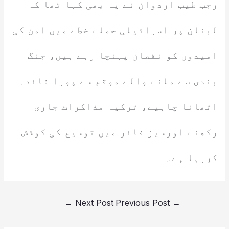
رجب طیب اردوان نے یہ بھی کہا تھا کہ
لبنان پر اسرائیلی حملے خطے میں امن کی
امیدوں کو نقصان پہنچا رہے ہیں، جنگ
بندی سے ملنے والے موقع سے پورا فائدہ
اٹھانا چاہیے، ترکیہ مذاکرات جاری
رکھنے اورسیز فائر میں توسیع کی کوشش
کررہا ہے۔
→
Next Post
Previous Post
←