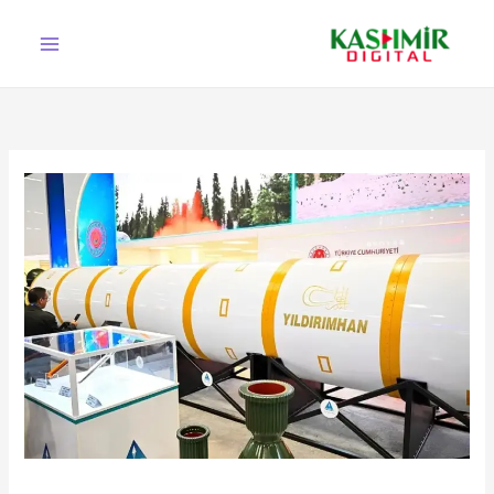
Ski
t
conten