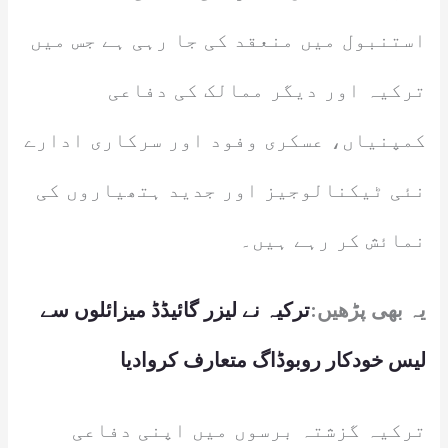
استنبول میں منعقد کی جا رہی ہے جس میں
ترکیہ اور دیگر ممالک کی دفاعی
کمپنیاں، عسکری وفود اور سرکاری ادارے
نئی ٹیکنالوجیز اور جدید ہتھیاروں کی
نمائش کر رہے ہیں۔
یہ بھی پڑھیں:
ترکیہ نے لیزر گائیڈڈ میزائلوں سے
لیس خودکار روبوڈاگ متعارف کروادیا
ترکیہ گزشتہ برسوں میں اپنی دفاعی