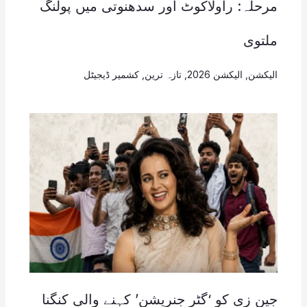
مرحلہ: راولاکوٹ اور سدھنوتی میں پولنگ
ملتوی
الیکشن
,
الیکشن 2026
,
تازہ ترین
,
کشمیر ڈیجیٹل
جین زی کو ‘گٹر جنریشن’ کہنے والی کنگنا