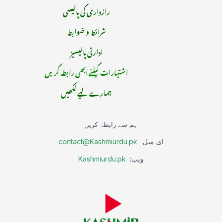
رازداری کی پالیسی
شرائط و ضوابط
ادارتی پالیسیز
اشتہارات کیلئے ابھی رابطہ کریں
ہمارے لیے لکھیں
ہم سے رابطہ کریں
ای میل:
contact@Kashmiurdu.pk
ویب:
Kashmiurdu.pk