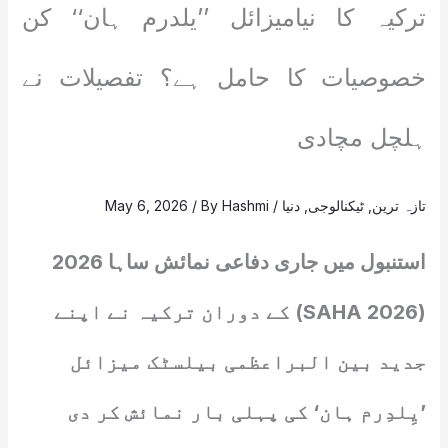
ترکیہ کا نیامیزائل ’’یلدرم ہان‘‘ کن
خصوصیات کا حامل ہے؟ تفصیلات نے
ہلچل مچادی
تازہ ترین
,
ٹیکنالوجی
,
دنیا
/
Hashmi
/ By
May 6, 2026
استنبول میں جاری دفاعی نمائش ساہا 2026
(SAHA 2026) کے دوران ترکیہ نے اپنے
جدید بین البراعظمی بیلسٹک میزائل
’یِلدِرم ہان‘ کی پہلی بار نمائش کر دی