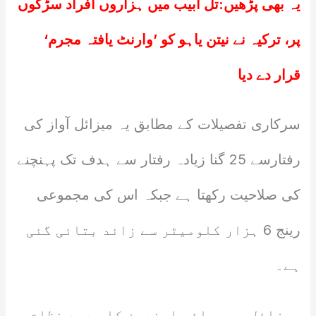
یہ بھی پڑھیں:
تل ابیب میں ہزاروں افراد سڑکوں
پر، ترکیہ نے نیتن یاہو کو ’وارنٹ یافتہ مجرم‘
قرار دے دیا
سرکاری تفصیلات کے مطابق یہ میزائل آواز کی
رفتارسے 25 گنا زیادہ رفتار سے ہدف تک پہنچنے
کی صلاحیت رکھتا ہے جبکہ اس کی مجموعی
رینج 6 ہزار کلومیٹر سے زائد بتائی گئی
ہے۔
میزائل میں مائع ایندھن کا جدید نظام