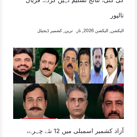
کی گئی، نتائج تسلیم نہیں کرتے: فریال
تالپور
الیکشن
,
الیکشن 2026
,
تازہ ترین
,
کشمیر ڈیجیٹل
آزاد کشمیر اسمبلی میں 12 نئے چہرے،