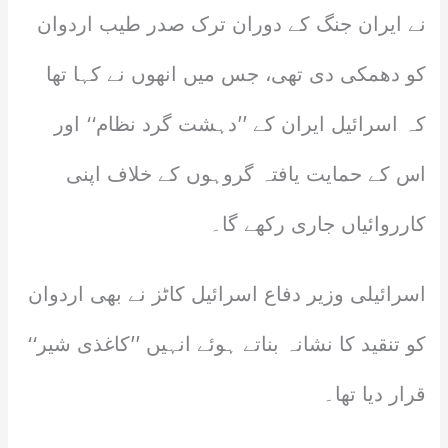
نے ایران جنگ کے دوران ترک صدر طیب اردوان
کو دھمکی دی تھی، جس میں انھوں نے کہا تھا
کہ اسرائیل ایران کے ’’دہشت گرد نظام‘‘ اور
اس کے حمایت یافتہ گروہوں کے خلاف اپنی
کارروائیاں جاری رکھے گا۔
اسرائیلی وزیر دفاع اسرائیل کاٹز نے بھی اردوان
کو تنقید کا نشانہ بناتے ہوئے انہیں ’’کاغذی شیر‘‘
قرار دیا تھا۔