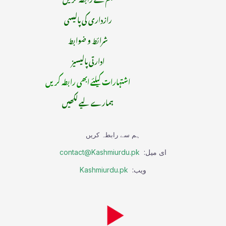
رازداری کی پالیسی
شرائط و ضوابط
ادارتی پالیسیز
اشتہارات کیلئے ابھی رابطہ کریں
ہمارے لیے لکھیں
ہم سے رابطہ کریں
ای میل:
contact@Kashmiurdu.pk
ویب:
Kashmiurdu.pk