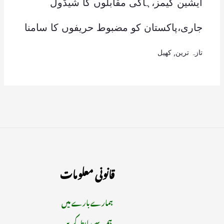
ایشین گیمز،ہاکی مقابلوں کا شیڈول
جاری،پاکستان کو مضبوط حریفوں کا سامنا
تازہ ترین
,
کھیل
قانونی معلومات
ہمارے بارے میں
ہم سے رابطہ کریں