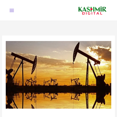
Ski
t
conten