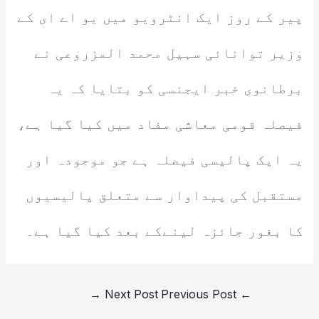
پیر کے روز ایک انٹرویو میں یو اے ای کے
وزیر توانائی سہیل محمد المزروعی نے
برطانوی خبر ایجنسی کو بتایا کہ یہ
فیصلہ قومی معاشی مفاد میں کیا گیا ہے،
یہ ایک پالیسی فیصلہ ہے جو موجودہ اور
مستقبل کی پیداوار سے متعلق پالیسیوں
کا بغور جائزہ لینےکے بعد کیا گیا ہے۔
→
Next Post
Previous Post
←