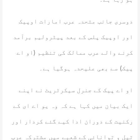
دوسری جانب متحدہ عرب امارات اوپیک
اور اوپیک پلس کے بعد پیٹرولیم برآمد
کرنے والے عرب ممالک کی تنظیم (او اے
پیک) سے بھی علیحدہ ہوگیا ہے۔
او اے پیک کے جنرل سیکرٹریٹ نے اپنے
ایک بیان میں کہا ہے کہ وہ یو اے ای کے
رکنیت کے دوران ادا کیے گئے کردار اور
تیل و توانائی کے شعبے میں مشترکہ عرب