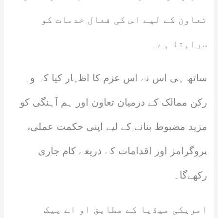
تعاون کے لیے اس کی فعال خدمات کو
سراہتا ہے۔
ساتھ ہی اس نے اس عزم کا اظہار کیا کہ وہ
رکن ممالک کے درمیان تعاون اور ہم آہنگی کو
مزید مضبوط بنانے کے لیے اپنی حکمت عملی،
پروگرامز اور اقدامات کے ذریعے کام جاری
رکھےگا۔
امریکی میڈیا کے مطابق او اے پیک