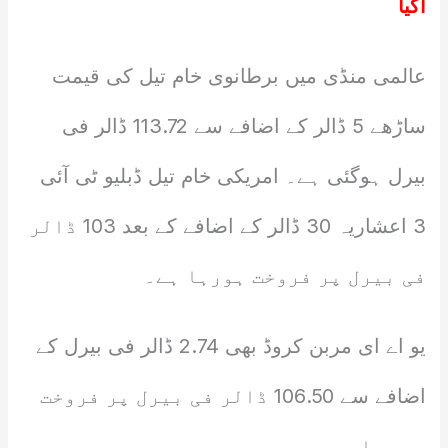
آگیا
عالمی منڈی میں برطانوی خام تیل کی قیمت
ساڑھے 5 ڈالر کے اضافے سے 113.72 ڈالر فی
بیرل ہوگئی ہے۔ امریکی خام تیل ڈبلیو ٹی آئی
3 اعشاریہ 30 ڈالر کے اضافے کے بعد 103 ڈالر
فی بیرل پر فروخت ہورہا ہے۔
یو اے ای مربن کروڈ بھی 2.74 ڈالر فی بیرل کے
اضافے سے 106.50 ڈالر فی بیرل پر فروخت
ہو رہا ہے۔