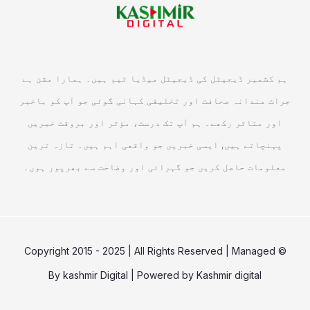
ہم کشمیر ڈیجیٹل کی ڈیجیٹل میڈیا ٹیم ہیں۔ ہمارا مشن ہے
جرات مندانہ صحافت اور تخلیقی کہانی گوئی جو آپ کو باخبر
اور متاثر رکھے۔ ہم آپ تک درست، مؤثر اور بروقت خبریں
پہنچاتے ہیں, ایسی خبریں جو واقعی اہم ہیں۔ تازہ ترین
معلومات حاصل کریں جو گہرائی اور وضاحت سے بھرپور ہوں۔
© Copyright 2015 - 2025 | All Rights Reserved | Managed
By
kashmir Digital
| Powered by
Kashmir digital