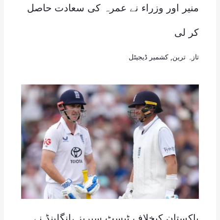
منیر اور وزراء نے عمرہ کی سعادت حاصل
کر لی
تازہ ترین
,
کشمیر ڈیجیٹل
پاکستان کیخلاف ٹیسٹ سیریز ،انگلینڈ نے