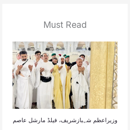
Must Read
وزیراعظم شہبازشریف، فیلڈ مارشل عاصم