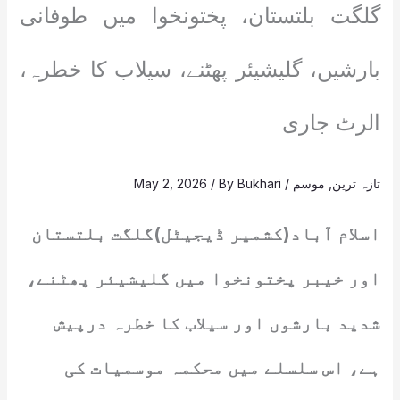
گلگت بلتستان، پختونخوا میں طوفانی
بارشیں، گلیشیئر پھٹنے، سیلاب کا خطرہ،
الرٹ جاری
تازہ ترین
,
موسم
/
Bukhari
/ By
May 2, 2026
اسلام آباد(کشمیر ڈیجیٹل)گلگت بلتستان
اور خیبر پختونخوا میں گلیشیئر پھٹنے،
شدید بارشوں اور سیلاب کا خطرہ درپیش
ہے، اس سلسلے میں محکمہ موسمیات کی