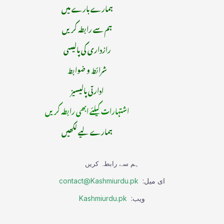
ہمارے بارے میں
ہم سے رابطہ کریں
رازداری کی پالیسی
شرائط و ضوابط
ادارتی پالیسیز
اشتہارات کیلئے ابھی رابطہ کریں
ہمارے لیے لکھیں
ہم سے رابطہ کریں
ای میل:
contact@Kashmiurdu.pk
ویب:
Kashmiurdu.pk