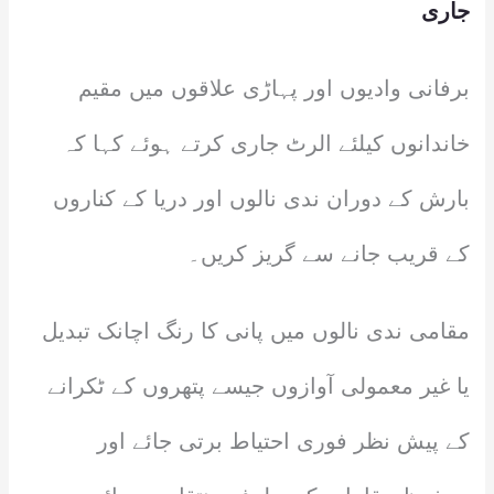
جاری
برفانی وادیوں اور پہاڑی علاقوں میں مقیم
خاندانوں کیلئے الرٹ جاری کرتے ہوئے کہا کہ
بارش کے دوران ندی نالوں اور دریا کے کناروں
کے قریب جانے سے گریز کریں۔
مقامی ندی نالوں میں پانی کا رنگ اچانک تبدیل
یا غیر معمولی آوازوں جیسے پتھروں کے ٹکرانے
کے پیش نظر فوری احتیاط برتی جائے اور