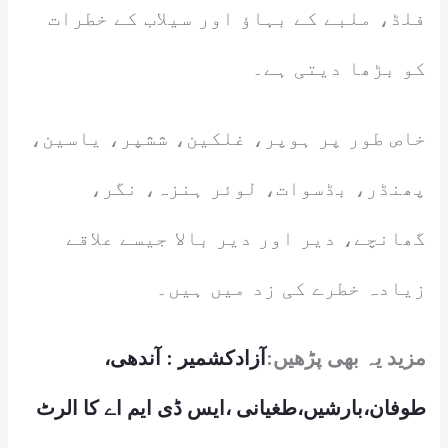
فلڈ، ملبے کے بہاؤ اور سیلاب کے خطرات
کو بڑھا دیتی ہے۔
خاص طور پر ہوپر، غلکین، ششپر، یاسین،
پھنڈر، بڈسوات، لوئر ہنزہ، نگر،
گھانچے، دیر اور دیر بالا جیسے علاقے
زیادہ خطرے کی زد میں ہیں۔
مزید یہ بھی پڑھیں:
آزادکشمیر : آندھی،
طوفان،بارشیں،طغیانی ،ایس ڈی ایم اے کا الرٹ