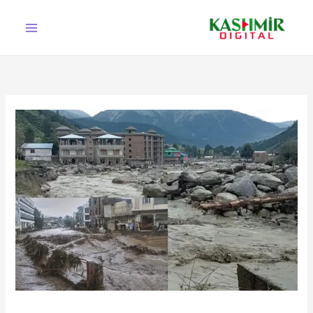
Ski
t
conten