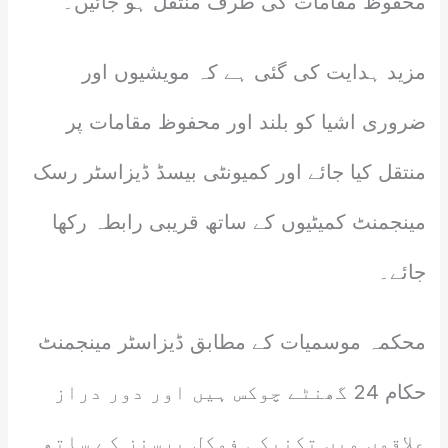
محفوظ مقامات کی طرف منتقل ہو جائیں۔
مزید ہدایت کی گئی ہے کہ مویشیوں اور
ضروری اشیا کو بلند اور محفوظ مقامات پر
منتقل کیا جائے اور کمیونٹی بیسڈ ڈیزاسٹر رسک
مینجمنٹ کمیٹیوں کے ساتھ قریبی رابطہ رکھا
جائے۔
محکمہ موسمیات کے مطابق ڈیزاسٹر مینجمنٹ
حکام 24 گھنٹے چوکس ہیں اور دور دراز
علاقوں میں تکنیکی فوکل پرسنز کے ساتھ