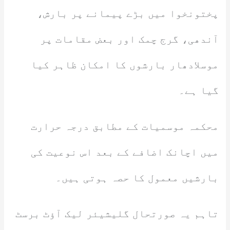
پختونخوا میں بڑے پیمانے پر بارش،
آندھی، گرج چمک اور بعض مقامات پر
موسلادھار بارشوں کا امکان ظاہر کیا
گیا ہے۔
محکمہ موسمیات کے مطابق درجہ حرارت
میں اچانک اضافے کے بعد اس نوعیت کی
بارشیں معمول کا حصہ ہوتی ہیں۔
تاہم یہ صورتحال گلیشیئر لیک آؤٹ برسٹ