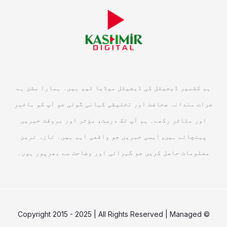
ہم کشمیر ڈیجیٹل کی ڈیجیٹل میڈیا ٹیم ہیں۔ ہمارا مشن ہے
جرات مندانہ صحافت اور تخلیقی کہانی گوئی جو آپ کو باخبر
اور متاثر رکھے۔ ہم آپ تک درست، مؤثر اور بروقت خبریں
پہنچاتے ہیں, ایسی خبریں جو واقعی اہم ہیں۔ تازہ ترین
معلومات حاصل کریں جو گہرائی اور وضاحت سے بھرپور ہوں۔
© Copyright 2015 - 2025 | All Rights Reserved | Managed