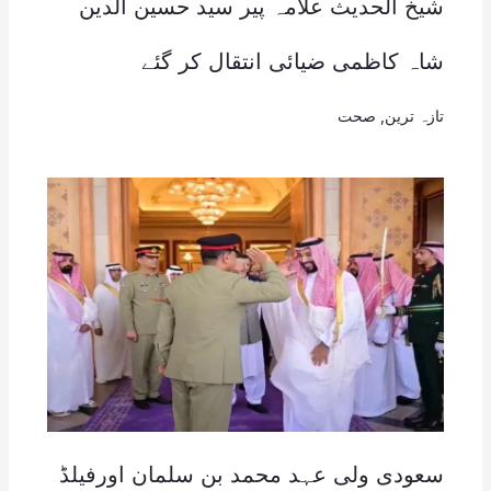
شیخ الحدیث علامہ پیر سید حسین الدین
شاہ کاظمی ضیائی انتقال کر گئے
تازہ ترین
,
صحت
سعودی ولی عہد محمد بن سلمان اورفیلڈ