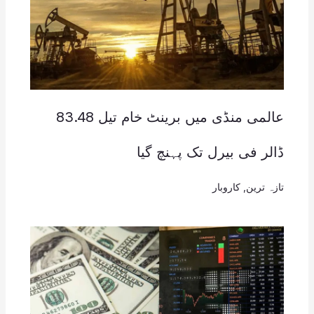
عالمی منڈی میں برینٹ خام تیل 83.48
ڈالر فی بیرل تک پہنچ گیا
تازہ ترین
,
کاروبار