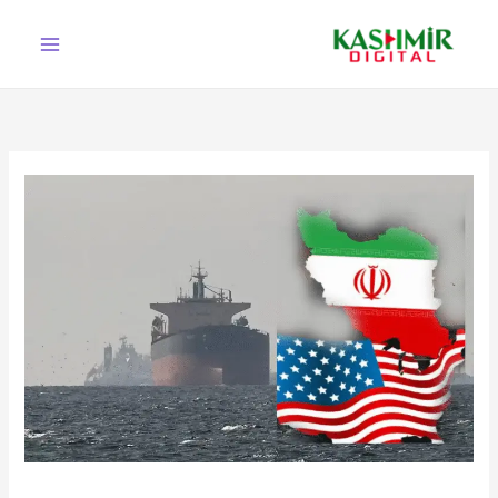
Ski
t
conten