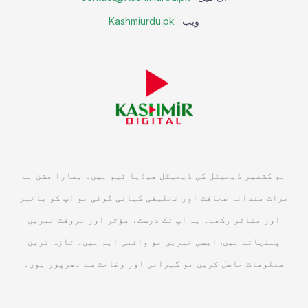
ویب:
Kashmiurdu.pk
ہم کشمیر ڈیجیٹل کی ڈیجیٹل میڈیا ٹیم ہیں۔ ہمارا مشن ہے
جرات مندانہ صحافت اور تخلیقی کہانی گوئی جو آپ کو باخبر
اور متاثر رکھے۔ ہم آپ تک درست، مؤثر اور بروقت خبریں
پہنچاتے ہیں, ایسی خبریں جو واقعی اہم ہیں۔ تازہ ترین
معلومات حاصل کریں جو گہرائی اور وضاحت سے بھرپور ہوں۔