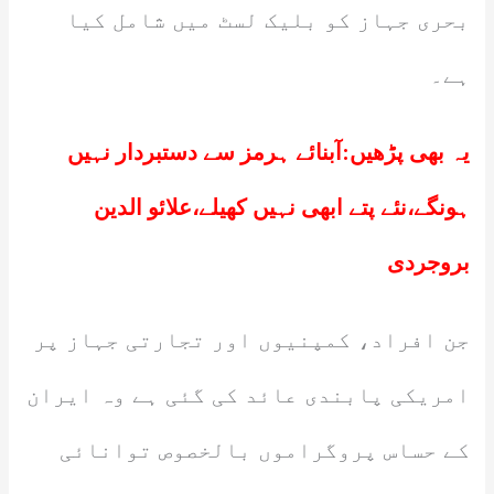
بحری جہاز کو بلیک لسٹ میں شامل کیا
ہے۔
یہ بھی پڑھیں:
آبنائے ہرمز سے دستبردار نہیں
ہونگے،نئے پتے ابھی نہیں کھیلے،علائو الدین
بروجردی
جن افراد، کمپنیوں اور تجارتی جہاز پر
امریکی پابندی عائد کی گئی ہے وہ ایران
کے حساس پروگراموں بالخصوص توانائی