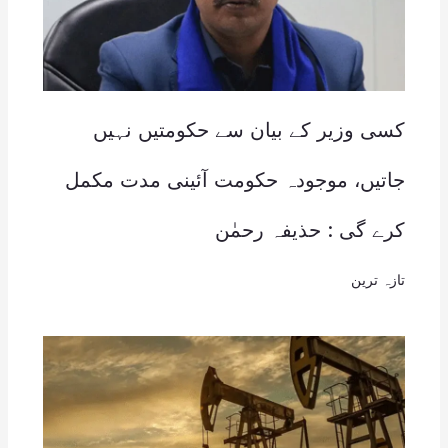
کسی وزیر کے بیان سے حکومتیں نہیں
جاتیں، موجودہ حکومت آئینی مدت مکمل
کرے گی : حذیفہ رحمٰن
تازہ ترین