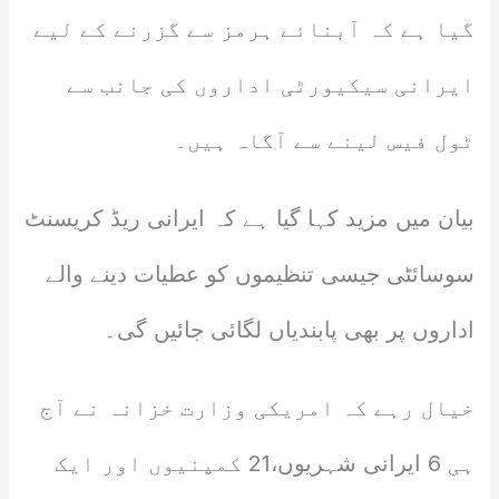
گیا ہے کہ آبنائے ہرمز سے گزرنے کے لیے
ایرانی سیکیورٹی اداروں کی جانب سے
ٹول فیس لینے سے آگاہ ہیں۔
بیان میں مزید کہا گیا ہے کہ ایرانی ریڈ کریسنٹ
سوسائٹی جیسی تنظیموں کو عطیات دینے والے
اداروں پر بھی پابندیاں لگائی جائیں گی۔
خیال رہے کہ امریکی وزارت خزانہ نے آج
ہی 6 ایرانی شہریوں،21 کمپنیوں اور ایک