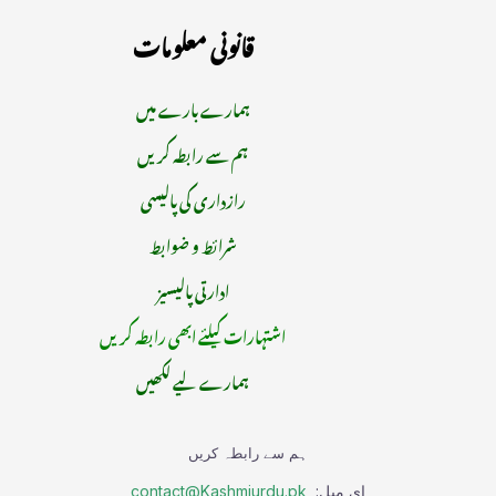
قانونی معلومات
ہمارے بارے میں
ہم سے رابطہ کریں
رازداری کی پالیسی
شرائط و ضوابط
ادارتی پالیسیز
اشتہارات کیلئے ابھی رابطہ کریں
ہمارے لیے لکھیں
ہم سے رابطہ کریں
ای میل:
contact@Kashmiurdu.pk