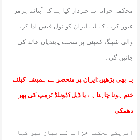
محکمہ خزانہ نے خبردار کیا ہے کہ آبنائے ہرمز
عبور کرنے کے لیے ایران کو ٹول فیس ادا کرنے
والی شپنگ کمپنی پر سخت پابندیاں عائد کی
جائیں گی۔
یہ بھی پڑھیں:
ایران پر منحصر ہے ہمیشہ کیلئے
ختم ہونا چاہتا ہے یا ڈیل؟ڈونلڈ ٹرمپ کی پھر
دھمکی
امریکی محکمہ خزانہ کے بیان میں کہا