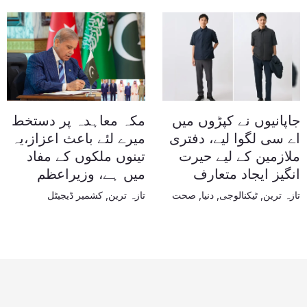
جاپانیوں نے کپڑوں میں
مکہ معاہدہ پر دستخط
اے سی لگوا لیے، دفتری
میرے لئے باعث اعزاز،یہ
ملازمین کے لیے حیرت
تینوں ملکوں کے مفاد
انگیز ایجاد متعارف
میں ہے، وزیراعظم
تازہ ترین
,
ٹیکنالوجی
,
دنیا
,
صحت
تازہ ترین
,
کشمیر ڈیجیٹل