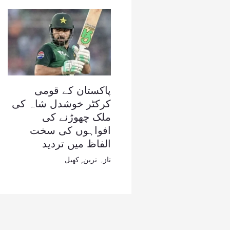
پاکستان کے قومی
کرکٹر خوشدل شاہ کی
ملک چھوڑنے کی
افواہوں کی سخت
الفاظ میں تردید
تازہ ترین
,
کھیل