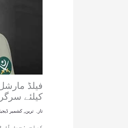
فیلڈ مارشل 
کیلئے سرگر
تازہ ترین
,
کشمیر ڈیجیٹ
کراچی: چیف آف ڈ