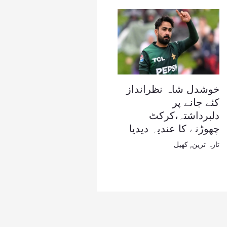
خوشدل شاہ نظرانداز
کئے جانے پر
دلبرداشتہ،کرکٹ
چھوڑنے کا عندیہ دیدیا
تازہ ترین
,
کھیل