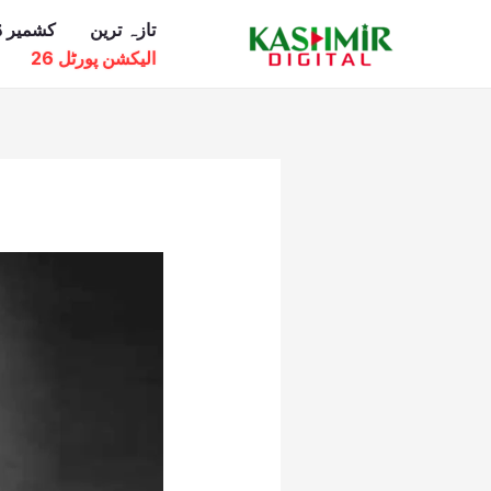
Ski
تازہ ترین
کشمیر ڈ
t
الیکشن پورٹل 26
conten