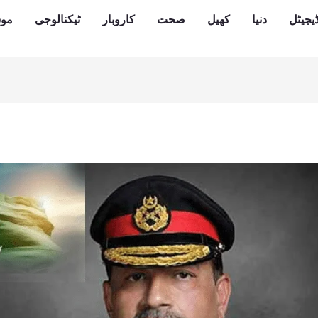
یجیٹل
دنیا
کھیل
صحت
کاروبار
ٹیکنالوجی
مو