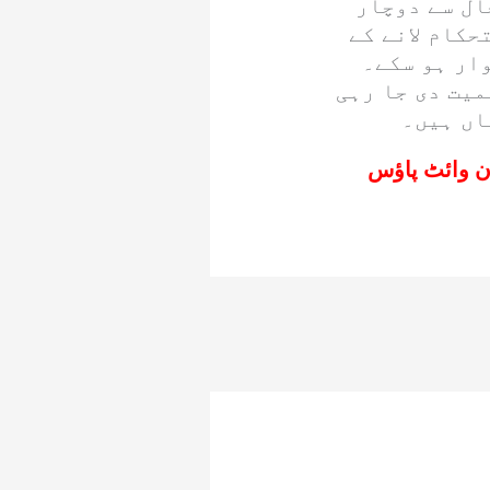
ال سے دوچار
حکام لانے کے
ار ہو سکے۔
میت دی جا رہی
اں ہیں۔
ان وائٹ پاؤس