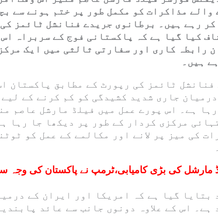
والے مذاکرات کو مکمل طور پر ختم ہونے سے بچ
کر رہے ہیں۔ برطانوی جریدے فنانشل ٹائمز کی 
ف کیا گیا ہے کہ پاکستانی فوج کے سربراہ اس 
ن رابطہ کاری اور سفارتی ثالثی میں ایک مرکز
ہے ہیں۔
فنانشل ٹائمز کی رپورٹ کے مطابق پاکستان اس
درمیان جاری شدید کشیدگی کو کم کرنے کے لیے 
رہا ہے۔ اس پورے عمل میں فیلڈ مارشل عاصم من
ہائی مرکزی کردار کے طور پر دیکھا جا رہا ہے
ت کی میز پر لانے اور مکالمے کے عمل کو ٹوٹن
ڈ مارشل کی بڑی کامیابی،ٹرمپ نے پاکستان کی وجہ س
 بتایا گیا ہے کہ امریکا اور ایران کے درمیا
 ہے۔ اس کے علاوہ دونوں جانب سے عائد پابندی