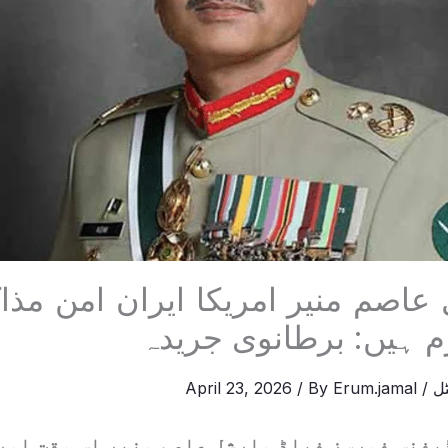
عاصم منیر امریکا ایران امن مذا
م ہیں: برطانوی جریدہ
ل
/
Erum.jamal
/ By
April 23, 2026
یفنس فورسز فیلڈ مارشل عاصم منیر اس وقت امر