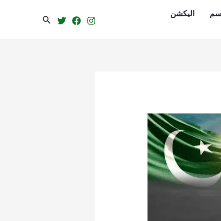
سم
الیکشن
Search