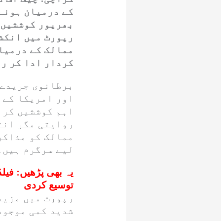
کے درمیان ہونے 
بھرپور کوششیں 
رپورٹ میں انکشا
ممالک کے درمیا
کردار ادا کر ر
برطانوی جریدے 
اور امریکا کے 
اہم کوششیں کر 
روایتی مگر انت
ممالک کو مذاکرا
لیے سرگرم ہیں۔
یہ بھی پڑھیں:
فیل
توسیع کردی
رپورٹ میں مزید
شدید کمی موجود