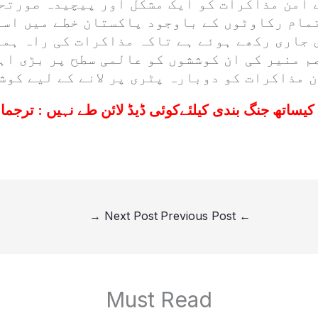
 امن مذاکرات کو ایک مشکل اور پیچیدہ صورتح
تمام رکاوٹوں کے باوجود پاکستان خطے میں است
 جاری رکھے ہوئے ہے تاکہ مذاکرات کی راہ ہمو
م منیر کی ان کوششوں کو عالمی سطح پر بڑی اہ
 مذاکرات کو دوبارہ پٹری پر لانے کے لیے کوش
 کیساتھ جنگ بندی کیلئےکوئی ڈیڈ لائن طے نہیں : ترجم
→
Next Post
Previous Post
←
Must Read