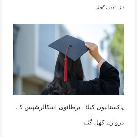
تازہ ترین
,
کھیل
پاکستانیوں کیلئے برطانوی اسکالرشپس کے
دروازے کھل گئے