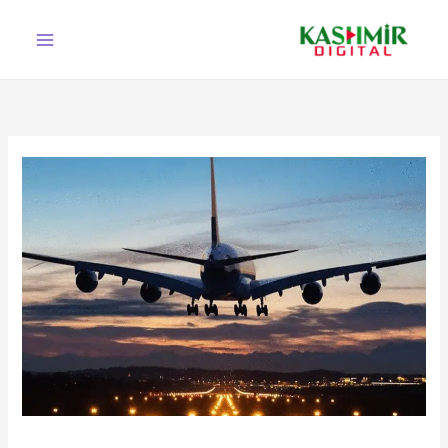
Ski
t
conten