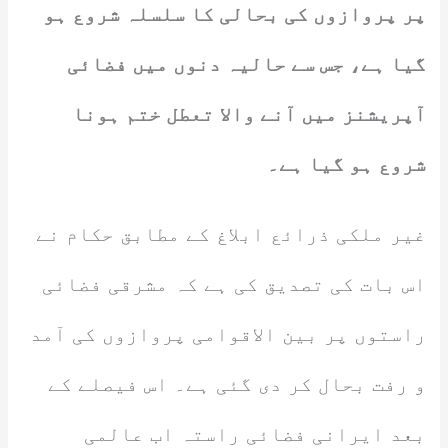
پر پروازوں کی بحالی کا سلسلہ شروع ہو
گیا ہے، جس سے حالیہ دنوں میں فضائی
آپریشنز میں آنے والا تعطل ختم ہونا
شروع ہو گیا ہے۔
غیر ملکی ذرائع ابلاغ کے مطابق حکام نے
اس بات کی تصدیق کی ہے کہ مشرقی فضائی
راستوں پر بین الاقوامی پروازوں کی آمد
و رفت بحال کر دی گئی ہے۔ اس فیصلے کے
بعد ایرانی فضائی راستہ اب عالمی