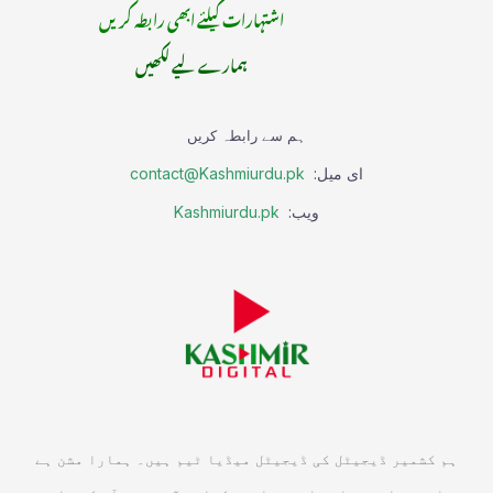
اشتہارات کیلئے ابھی رابطہ کریں
ہمارے لیے لکھیں
ہم سے رابطہ کریں
ای میل:
contact@Kashmiurdu.pk
ویب:
Kashmiurdu.pk
ہم کشمیر ڈیجیٹل کی ڈیجیٹل میڈیا ٹیم ہیں۔ ہمارا مشن ہے