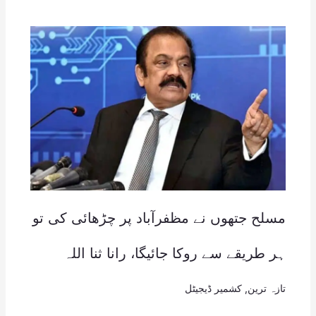
مسلح جتھوں نے مظفرآباد پر چڑھائی کی تو
ہر طریقے سے روکا جائیگا، رانا ثنا اللہ
تازہ ترین
,
کشمیر ڈیجیٹل