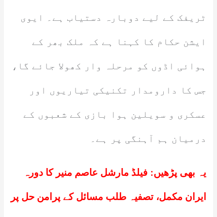
ٹریفک کے لیے دوبارہ دستیاب ہے۔ ایوی
ایشن حکام کا کہنا ہے کہ ملک بھر کے
ہوائی اڈوں کو مرحلہ وار کھولا جائے گا،
جس کا دارومدار تکنیکی تیاریوں اور
عسکری و سویلین ہوا بازی کے شعبوں کے
درمیان ہم آہنگی پر ہے۔
یہ بھی پڑھیں:
فیلڈ مارشل عاصم منیر کا دورہ
ایران مکمل، تصفیہ طلب مسائل کے پرامن حل پر