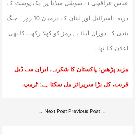
عباس عراقچی نے سوشل میڈیا پر ایک پوسٹ کے
ذریعے اسرائیل اور لبنان کے درمیان 10 روزہ جنگ
بندی کے دوران آبنائے ہرمز کو کھلا رکھنے کا بھی
اعلان کیا تھا۔
مزید پڑھیں:
پاکستان کا شکریہ، ایران سے ڈیل
قریب، کل بڑا سرپرائز مل سکتا ہے: ٹرمپ
→
Next Post
Previous Post
←