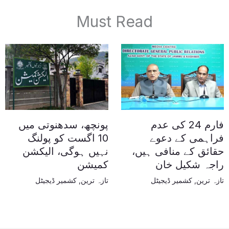
Must Read
فارم 24 کی عدم
پونچھ، سدھنوتی میں
فراہمی کے دعوے
10 اگست کو پولنگ
حقائق کے منافی ہیں،
نہیں ہوگی، الیکشن
راجہ شکیل خان
کمیشن
تازہ ترین
,
کشمیر ڈیجیٹل
تازہ ترین
,
کشمیر ڈیجیٹل