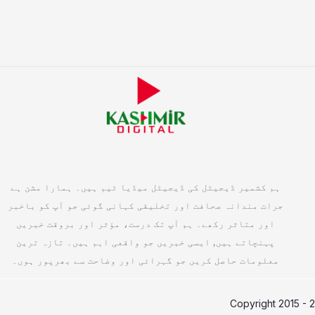
ہم کشمیر ڈیجیٹل کی ڈیجیٹل میڈیا ٹیم ہیں۔ ہمارا مشن ہے
جرات مندانہ صحافت اور تخلیقی کہانی گوئی جو آپ کو باخبر
اور متاثر رکھے۔ ہم آپ تک درست، مؤثر اور بروقت خبریں
پہنچاتے ہیں, ایسی خبریں جو واقعی اہم ہیں۔ تازہ ترین
معلومات حاصل کریں جو گہرائی اور وضاحت سے بھرپور ہوں۔