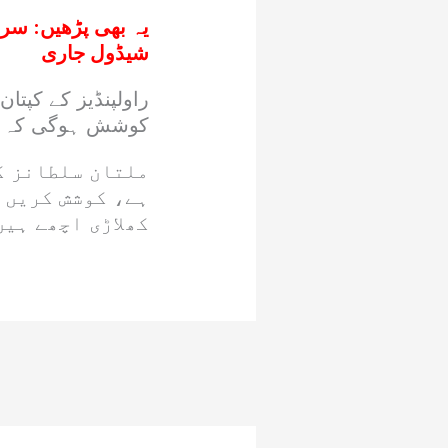
یہ بھی پڑھیں:
سری 
شیڈول جاری
راولپنڈیز کے کپتا
کوشش ہوگی کہ اچ
ملتان سلطانز کے
ہے، کوشش کریں 
کھلاڑی اچھے ہیں