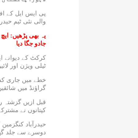
پی ایس ایل کے افت
والی نئی ٹیم حیدر
یہ بھی پڑھیں:
جادو جگا دیا
کرکٹ کے دیوانے اپ
ٹیلی ویژن اور لائ
خطے میں جاری کشی
گراؤنڈ میں شائقی
قبل ازیں گزشتہ رو
کپتانوں نے مشترک
حیدرآباد کنگزمین
دوسرے سے جلد گھل