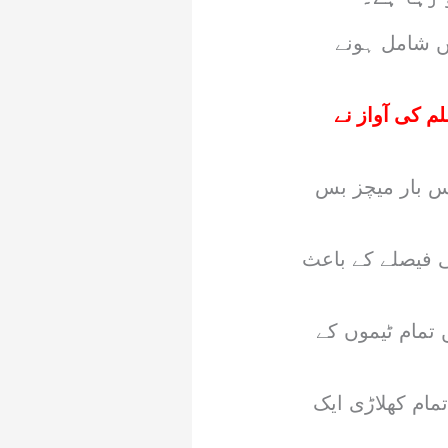
یں شامل ہونے
اطف اسلم کی آواز نے
اس بار میچز بس
 فیصلے کے باعث
 تمام ٹیموں کے
مام کھلاڑی ایک