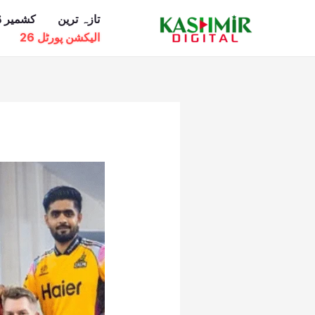
Ski
تازہ ترین
کشمیر ڈ
t
الیکشن پورٹل 26
conten