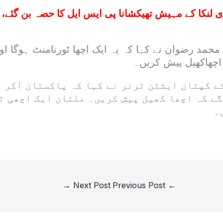
لنکا کے مہیش تھیکشانا پی ایس ایل کا حصہ بن گئے، 
ن محمد رضوان نے کہا کہ یہ ایک اچھا ٹورنامنٹ ہوگا 
ھاکھیل پیش کریں۔
 کپتان ایشٹن ٹرنر نے کہا کہ پاکستان آکر ا
گے کہ اچھا کھیل پیش کریں۔ ملتان ایک اچھی ٹ
۔
→
Next Post
Previous Post
←