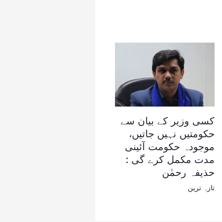
کسی وزیر کے بیان سے
حکومتیں نہیں جاتیں،
موجودہ حکومت آئینی
مدت مکمل کرے گی :
حذیفہ رحمٰن
تازہ ترین