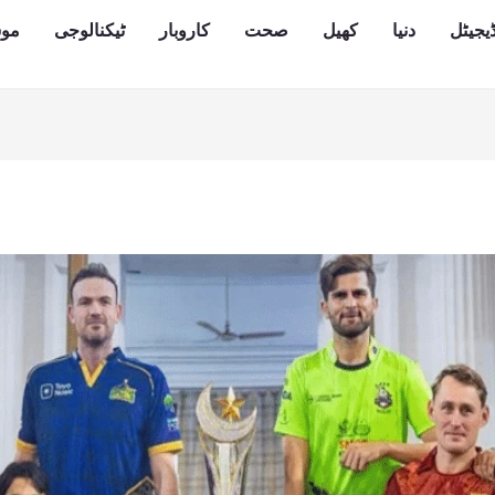
یجیٹل
دنیا
کھیل
صحت
کاروبار
ٹیکنالوجی
مو