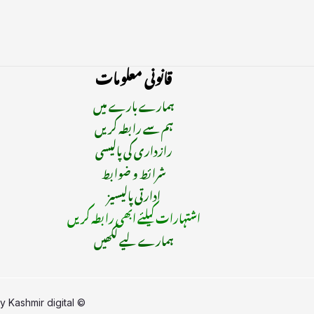
قانونی معلومات
ہمارے بارے میں
ہم سے رابطہ کریں
رازداری کی پالیسی
شرائط و ضوابط
ادارتی پالیسیز
اشتہارات کیلئے ابھی رابطہ کریں
ہمارے لیے لکھیں
by
Kashmir digital
© Copyright 2015 - 2025 | All Rights Reserved | Managed By