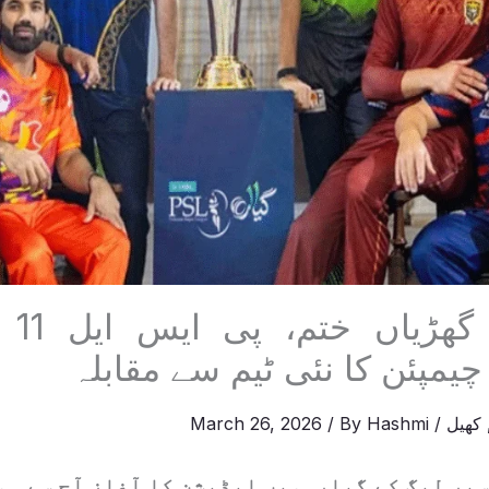
انتظا
 چیمپئن کا نئی ٹیم سے مقابلہ
کھیل
/
Hashmi
/ By
March 26, 2026
سپر لیگ کے گیارہویں ایڈیشن کا آغاز آج سے ہو