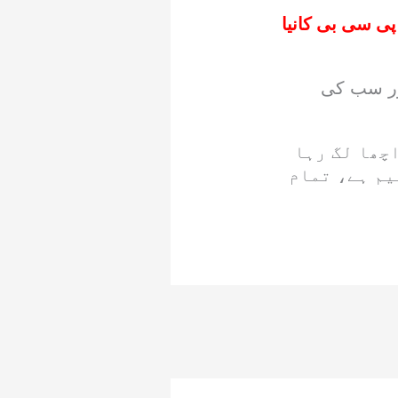
پی سی بی کانیا
اور سب کی
چھا لگ رہا
یم ہے، تمام