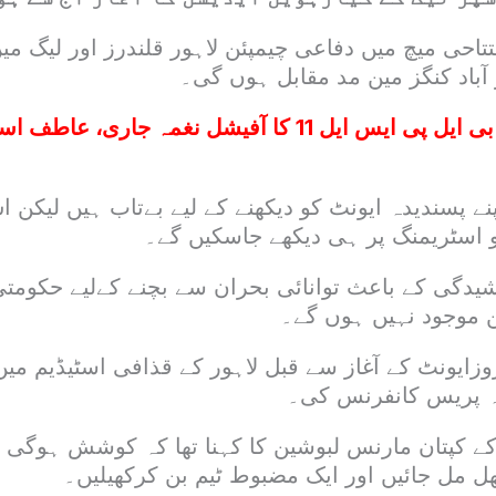
تاحی میچ میں دفاعی چیمپئن لاہور قلندرز اور لیگ م
 آباد کنگز مین مد مقابل ہوں گی۔
ایچ بی ایل پی ایس ایل 11 کا آفیشل نغمہ جاری، ع
نے پسندیدہ ایونٹ کو دیکھنے کے لیے بےتاب ہیں لیکن 
یو اسٹریمنگ پر ہی دیکھے جاسکیں گے۔
دگی کے باعث توانائی بحران سے بچنے کےلیے حکومتی
ن موجود نہیں ہوں گے۔
زایونٹ کے آغاز سے قبل لاہور کے قذافی اسٹیڈیم میں
ہ پریس کانفرنس کی۔
 کے کپتان مارنس لبوشین کا کہنا تھا کہ کوشش ہوگی ت
 مل جائیں اور ایک مضبوط ٹیم بن کرکھیلیں۔