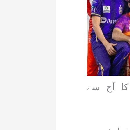
ر کی گھڑیاں ختم، پی ایس ایل 11 کا آج سے
 رہا ہے۔