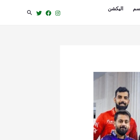
سم
الیکشن
Search