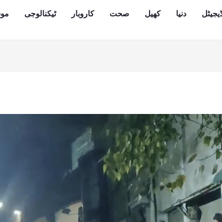
یجیٹل
دنیا
کھیل
صحت
کاروبار
ٹیکنالوجی
مو