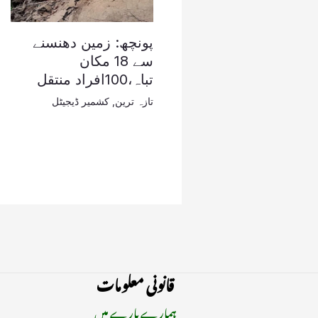
پونچھ: زمین دھنسنے
سے 18 مکان
تباہ،100افراد منتقل
تازہ ترین
,
کشمیر ڈیجیٹل
قانونی معلومات
ہمارے بارے میں