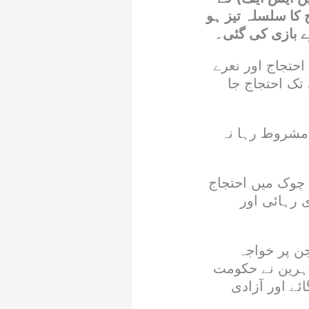
 کا سلسلہ تیز ہو
رے بازی کی گئی۔
حتجاج اور نعرے
تک احتجاج جا
ر مشروط رہا نہ
 چوک میں احتجاج
 رہائی اور
جن پر خواجہ
ظاہرین نے حکومت
ئے اور آزادی