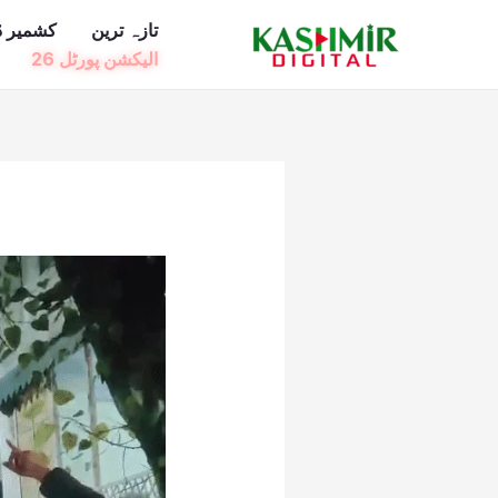
Ski
تازہ ترین
کشمیر ڈ
t
الیکشن پورٹل 26
conten