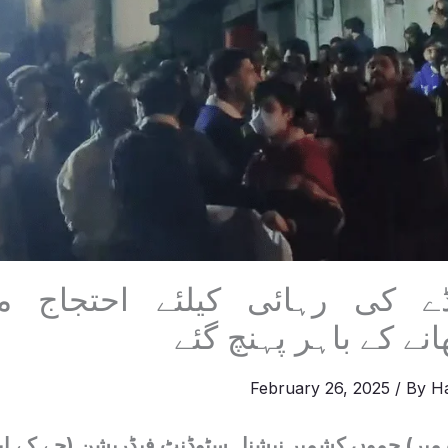
نڈے کی رہائی کیلئے احتجاج 
نے کے باہر پہنچ گئے
February 26, 2025
/ By
H
یر) جموں کشمیر نیشنل سٹوڈنٹ فیڈریشن (جے کے ای