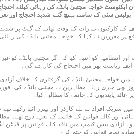
ایکٹوسٹ خواجہ مجتبیٰ بانڈے کی رہائی کیلئے احتجاج
ہ پولیس سٹی کے سامنے پہنچ گئے، شدید احتجاج اور نع
 کے کارکنوں نے رات کے وقت تھانے کے گیٹ پر شدید ا
 پر مقررین نے کہا کہ خواجہ مجتبی بانڈے کی رہائی 
ور انتظامیہ کو انتباہ کیا کہ اگر مجتبیٰ بانڈے کو غی
س ایف ریاست بھر میں احتجاج کی کال دے گی۔
 میں خواجہ مجتبیٰ بانڈے کی گرفتاری کے خلاف آزادی
 بھی جاری رہا۔ مظاہرین نے مجتبی بانڈے کی فوری
ر عائد پابندیوں کے خاتمے کا مطالبہ کیا۔
ں شریک افراد نے پلے کارڈز اور بینرز اٹھا رکھے تھے 
ہائی اور کالے قوانین کے خاتمے کے نعرے درج تھے۔ م
وہ آزادی بیس کیمپ میں نافذ کالے قوانین پر قدغن لگا
ادم تمام قوانین کو ختم کرے۔