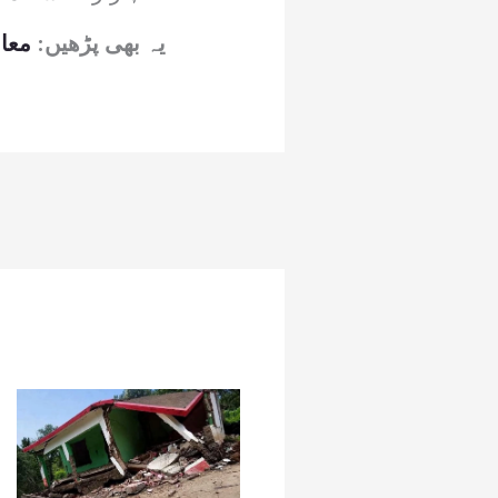
یہ بھی پڑھیں:
معاف