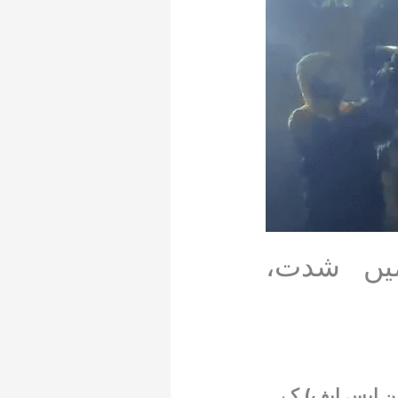
میں شدت،
ن ایس ایف) کے