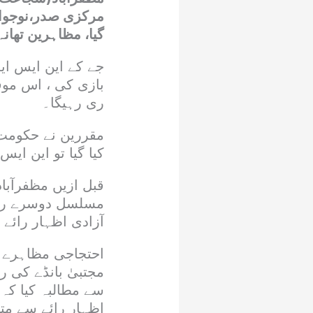
مرکزی صدر،نوجوان 
گیا، مظاہرین تھان
جے کے این ایس ایف
بازی کی ، اس موقع
ری رہیگا۔
مقررین نے حکومت ا
کیا گیا تو این ای
قبل ازیں مظفرآباد
مسلسل دوسرے روز
آزادی اظہار رائے پ
احتجاجی مظاہرے می
مجتبیٰ بانڈے کی ر
سے مطالبہ کیا کہ 
اظہار رائے سے متص