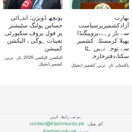
بھارت
پونچھ ڈویژن: انتہائی
آزادکشمیرپرسیاست
حساس پولنگ سٹیشنز
سے باز رہے،پروپیگنڈا
پر فول پروف سکیورٹی
پھیلا کرمسئلہ کشمیر
تعینات ہوگی ، الیکشن
سے توجہ نہیں ہٹا
کمیشن
سکتا،دفترخارجہ
الیکشن
,
الیکشن 2026
,
تازہ ترین
,
کشمیر ڈیجیٹل
پاکستان
,
تازہ ترین
,
کشمیر ڈیجیٹل
ہم سے رابطہ کریں
ای میل:
contact@Kashmiurdu.pk
ویب:
Kashmiurdu.pk