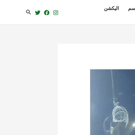
سم
الیکشن
Search