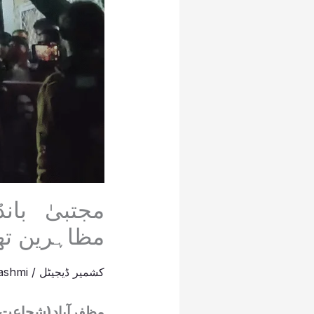
مجتبیٰ با
مظاہرین تھا
کشمیر ڈیجیٹل
/
ashmi
مظفرآباد(شجاعت م