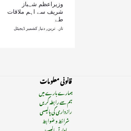
وزیراعظم شہباز
شریف سے اہم ملاقات
طے
تازہ ترین
,
دنیا
,
کشمیر ڈیجیٹل
قانونی معلومات
ہمارے بارے میں
ہم سے رابطہ کریں
رازداری کی پالیسی
شرائط و ضوابط
ادارتی پالیسیز