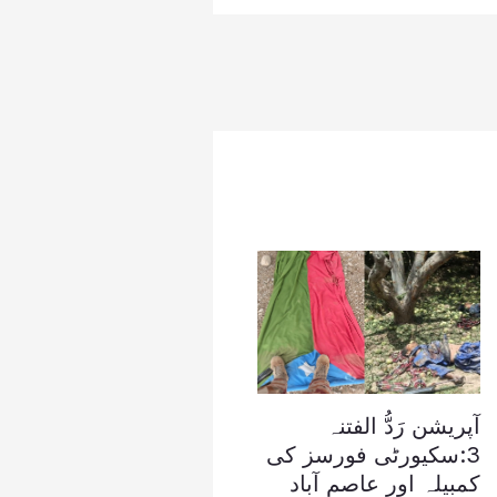
آپریشن رَدُّ الفتنہ
3:سکیورٹی فورسز کی
کمبیلہ اور عاصم آباد