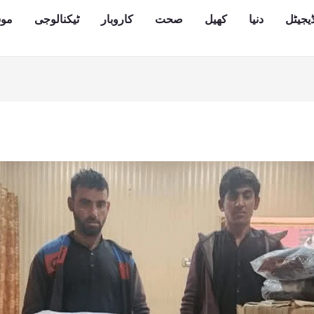
یجیٹل
دنیا
کھیل
صحت
کاروبار
ٹیکنالوجی
مو