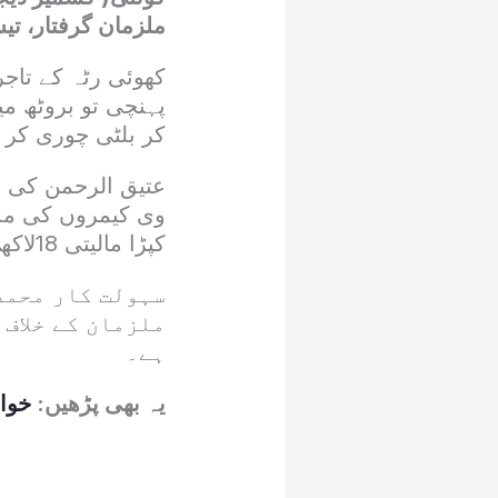
ملزمان گرفتار، تی
کھوئی رٹہ کے تاجر
پہنچی تو بروٹھ م
کر بلٹی چوری کر 
عتیق الرحمن کی د
وی کیمروں کی مدد
کپڑا مالیتی 18لاکھ روپے اور موٹر سائیکل بر آمد کیاگیا۔
سہولت کار محمد
ملزمان کے خلاف 
ہے۔
یہ بھی پڑھیں:
خواج