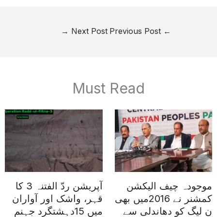
→
Next Post
Previous Post
←
Must Read
موجودہ چیف الیکشن
آپریشن ردّ الفتنہ 3 کا
کمشنر نے 2016میں بھی
قہر، واشک اور آواران
ن لیگ کو دھاندلی سے
میں 15دہشتگرد جہنم