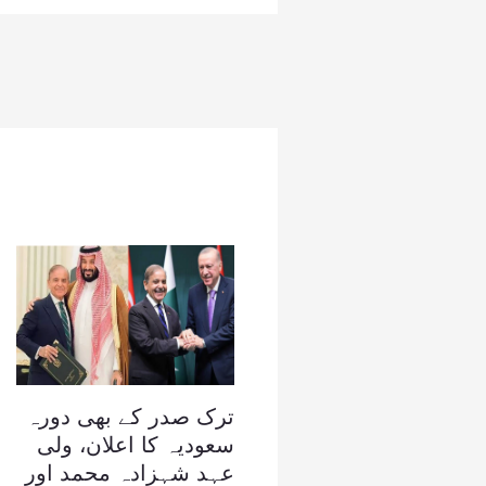
ترک صدر کے بھی دورہ
سعودیہ کا اعلان، ولی
عہد شہزادہ محمد اور