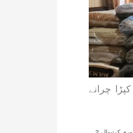
ری ایکشن، 18لاکھ کا کپڑا چرانے
کوٹلی( کشمیر ڈیجیٹل) تھانہ پولیس کھوئی رٹہ نے 18 لاکھ مالیت کا کپڑا چوری کرنیوالے 2