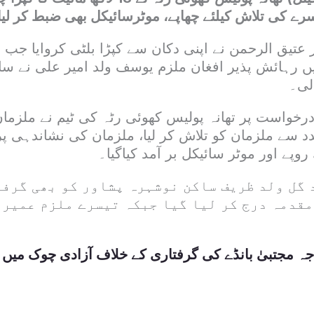
سرے کی تلاش کیلئے چھاپے، موٹرسائیکل بھی ضبط کر لیا 
 عتیق الرحمن نے اپنی دکان سے کپڑا بلٹی کروایا جب 
یں رہائش پذیر افغان ملزم یوسف ولد امیر علی نے سا
لی۔
رخواست پر تھانہ پولیس کھوئی رٹہ کی ٹیم نے ملزم
 سے ملزمان کو تلاش کر لیا، ملزمان کی نشاندہی 
 گل ولد ظریف ساکن نوشہرہ پشاور کو بھی گرفت
مقدمہ درج کر لیا گیا جبکہ تیسرے ملزم عمیر ک
ہ مجتبیٰ بانڈے کی گرفتاری کے خلاف آزادی چوک میں 