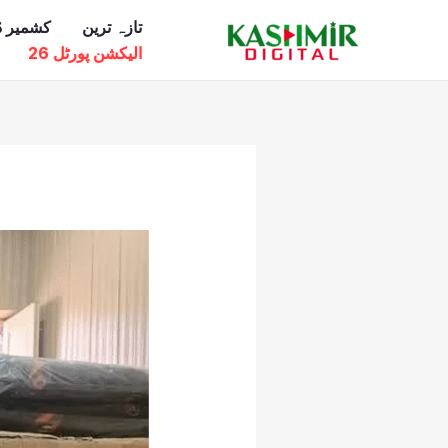
Ski
تازہ ترین
کشمیر ڈ
t
الیکشن پورٹل 26
conten