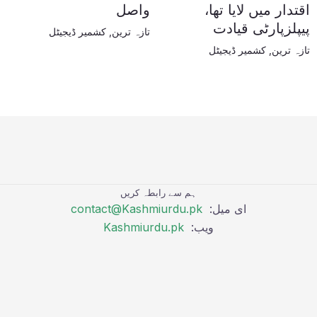
اقتدار میں لایا تھا،
واصل
پیپلزپارٹی قیادت
تازہ ترین
,
کشمیر ڈیجیٹل
تازہ ترین
,
کشمیر ڈیجیٹل
ہم سے رابطہ کریں
ای میل:
contact@Kashmiurdu.pk
ویب:
Kashmiurdu.pk