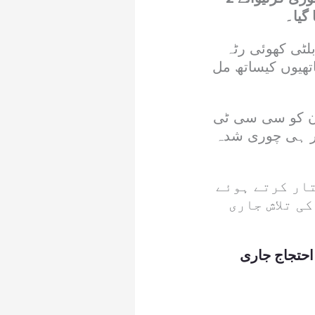
گیا۔
بلٹی کھوئی رٹہ
تھیوں کیساتھ مل
ان کو سی سی ٹی
پر ہی چوری شدہ
ار کرتے ہوئے
ی تلاش جاری
احتجاج جاری