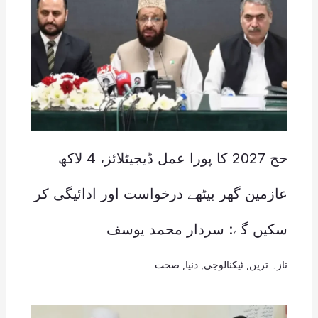
حج 2027 کا پورا عمل ڈیجیٹلائز، 4 لاکھ
عازمین گھر بیٹھے درخواست اور ادائیگی کر
سکیں گے: سردار محمد یوسف
تازہ ترین
,
ٹیکنالوجی
,
دنیا
,
صحت