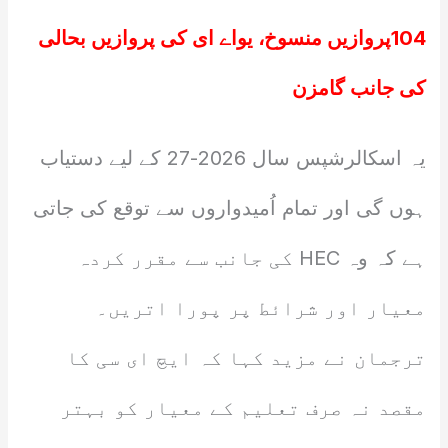
104پروازیں منسوخ، یواے ای کی پروازیں بحالی
کی جانب گامزن
یہ اسکالرشپس سال 2026-27 کے لیے دستیاب
ہوں گی اور تمام اُمیدواروں سے توقع کی جاتی
ہے کہ وہ HEC کی جانب سے مقرر کردہ
معیار اور شرائط پر پورا اتریں۔
ترجمان نے مزید کہا کہ ایچ ای سی کا
مقصد نہ صرف تعلیم کے معیار کو بہتر