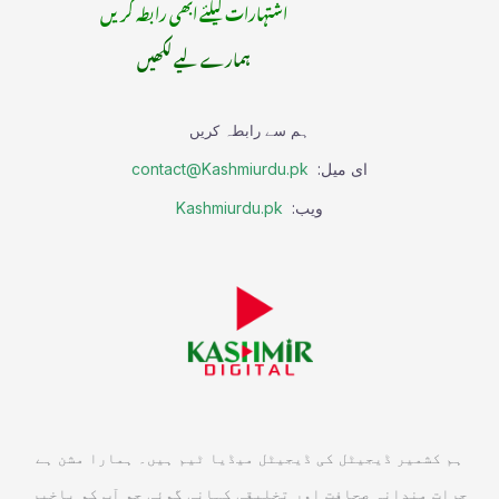
اشتہارات کیلئے ابھی رابطہ کریں
ہمارے لیے لکھیں
ہم سے رابطہ کریں
ای میل:
contact@Kashmiurdu.pk
ویب:
Kashmiurdu.pk
ہم کشمیر ڈیجیٹل کی ڈیجیٹل میڈیا ٹیم ہیں۔ ہمارا مشن ہے
جرات مندانہ صحافت اور تخلیقی کہانی گوئی جو آپ کو باخبر