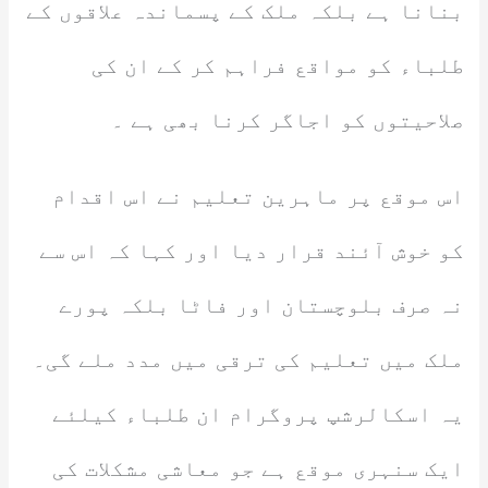
بنانا ہے بلکہ ملک کے پسماندہ علاقوں کے
طلباء کو مواقع فراہم کر کے ان کی
صلاحیتوں کو اجاگر کرنا بھی ہے ۔
اس موقع پر ماہرین تعلیم نے اس اقدام
کو خوش آئند قرار دیا اور کہا کہ اس سے
نہ صرف بلوچستان اور فاٹا بلکہ پورے
ملک میں تعلیم کی ترقی میں مدد ملے گی۔
یہ اسکالرشپ پروگرام ان طلباء کیلئے
ایک سنہری موقع ہے جو معاشی مشکلات کی