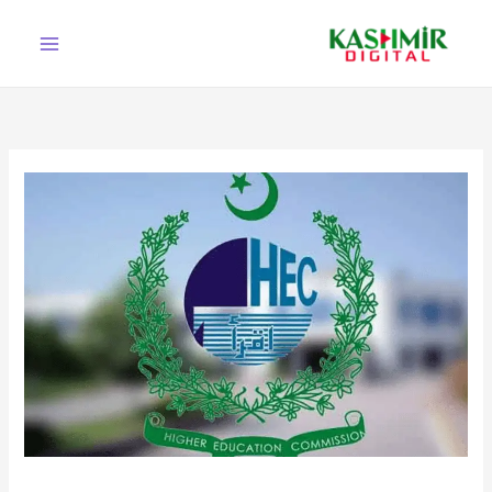
Ski
t
conten