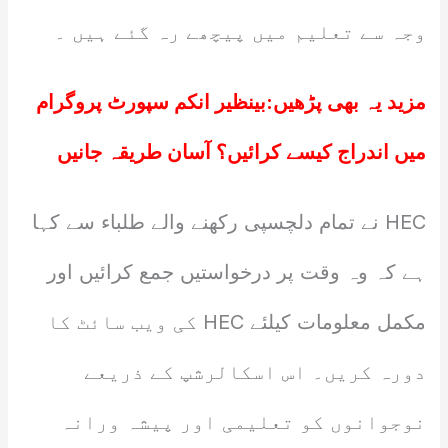
وجہ سے تعلیم میں پیچھے رہ گئے ہیں ۔
مزید یہ بھی پڑھیں:
بینظیر انکم سپورٹ پروگرام
میں اندراج کیسے کرائیں؟ آسان طریقہ جانیں
HEC نے تمام دلچسپی رکھنے والے طلباء سے کہا
ہے کہ وہ وقت پر درخواستیں جمع کرائیں اور
مکمل معلومات کیلئے HEC کی ویب سائٹ کا
دورہ کریں۔ اس اسکالرشپ کے ذریعے
نوجوانوں کو تعلیمی اور پیشہ ورانہ