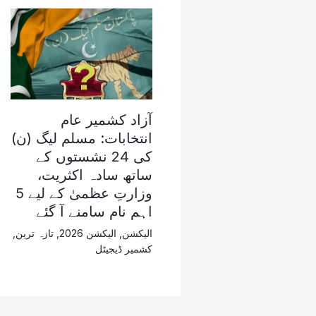
آزاد کشمیر عام
انتخابات: مسلم لیگ (ن)
کی 24 نشستوں کے
ساتھ سادہ اکثریت،
وزارتِ عظمیٰ کے لیے 5
اہم نام سامنے آ گئے
الیکشن
,
الیکشن 2026
,
تازہ ترین
,
کشمیر ڈیجیٹل