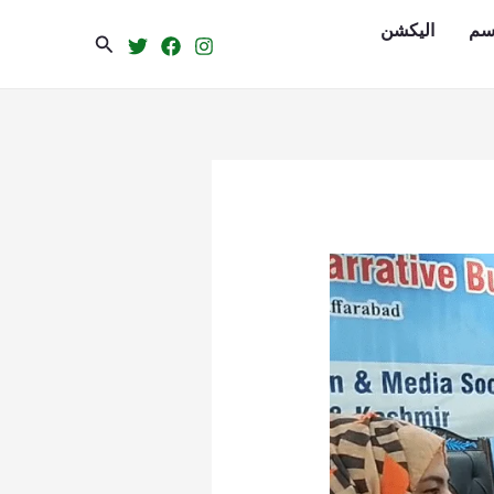
سم
الیکشن
Search