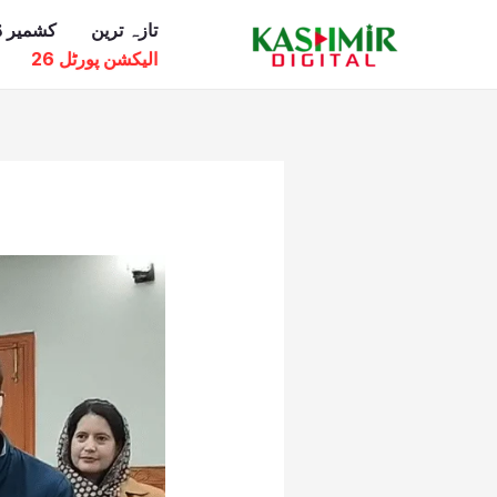
Ski
تازہ ترین
کشمیر ڈ
t
الیکشن پورٹل 26
conten