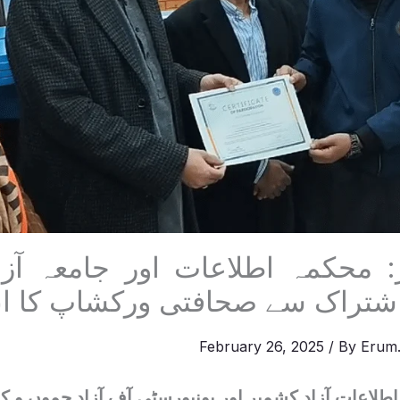
: محکمہ اطلاعات اور جامعہ آز
شتراک سے صحافتی ورکشاپ کا انع
February 26, 2025
/ By
Erum.
اطلاعات آزاد کشمیر اور یونیورسٹی آف آزاد جموں و 