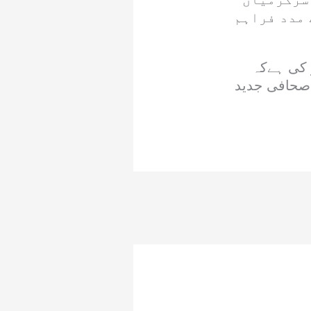
 مدد فراہم
 کی ہےکہ
 صحافی جدید