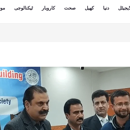
یجیٹل
دنیا
کھیل
صحت
کاروبار
ٹیکنالوجی
مو