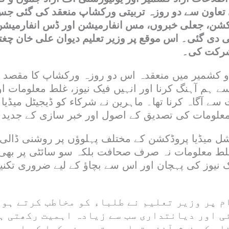
عاون سے دو روزہ تربیتی ورکشاپ منعقد کی گئی جس 
شن، جعلی خبروں، مس انفارمیشن اور ڈس انفارمیشن
دی گئی۔ اس موقع پر وزیر تعلیم دیوان علی خان چغتا
رکت کی۔
و کشمیر میں منعقدہ اس دو روزہ ورکشاپ کا مقصد ط
 ہم آہنگ کرنا اور انہیں فیک نیوز، غلط معلومات او
سے آگاہ کرنا تھا۔ ماہرین نے شرکاء کو ڈیجیٹل میڈیا 
علومات کی تصدیق کے اصول اور خبر سازی کے جدید 
میڈیا پروڈکشن کے مختلف پہلوؤں پر روشنی ڈالی گ
 غلط معلومات نہ صرف صحافت بلکہ سو سائٹی پر بھی م
ک نیوز کی پہچان اور اس سے بچاؤ کے لیے ضروری تکنی
م پر وزیر تعلیم نے طلباء کو مخاطب کرتے ہوئ
ی اور دیانتداری سب سے زیادہ اہمیت رکھتی ہ
اد کو خوش آئند قرار دیتے ہوئے کہا کہ ایسی