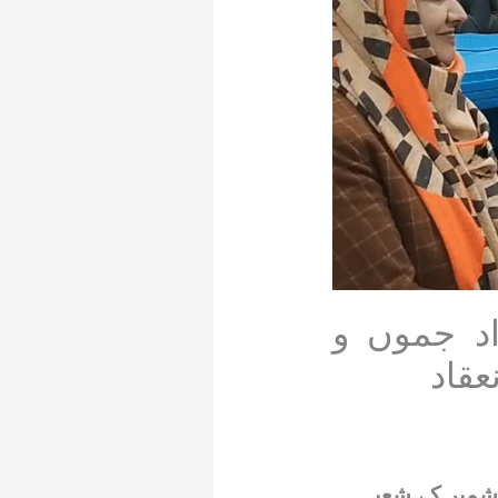
اد جموں و
قاد
کشمیر کے شعبہ