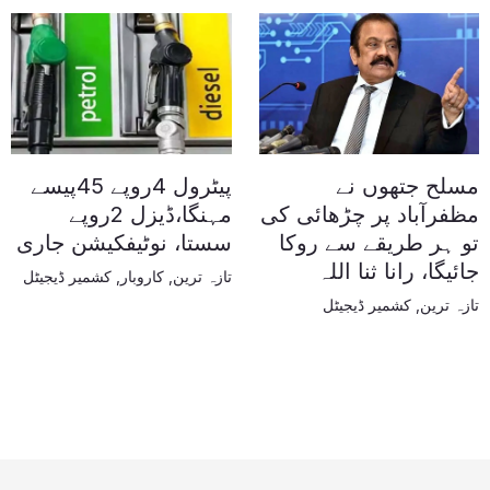
مسلح جتھوں نے
پیٹرول 4روپے 45پیسے
مظفرآباد پر چڑھائی کی
مہنگا،ڈیزل 2روپے
تو ہر طریقے سے روکا
سستا، نوٹیفکیشن جاری
جائیگا، رانا ثنا اللہ
تازہ ترین
,
کاروبار
,
کشمیر ڈیجیٹل
تازہ ترین
,
کشمیر ڈیجیٹل