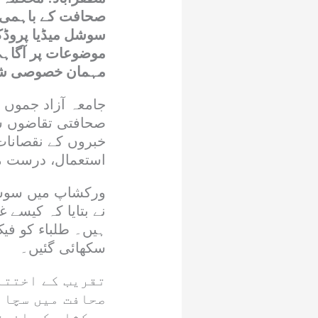
صحافت کے باہمی ت
سوشل میڈیا پروڈک
موضوعات پر آگاہی 
مہمان خصوصی ش
جامعہ آزاد جموں 
صحافتی تقاضوں سے
خبروں کے نقصانات 
استعمال، درست م
ورکشاپ میں سوشل 
نے بتایا کہ کیسے
ہیں۔ طلباء کو فی
سکھائی گئیں۔
تقریب کے اختتا
صحافت میں سچائ
ورکشاپ کے انعق