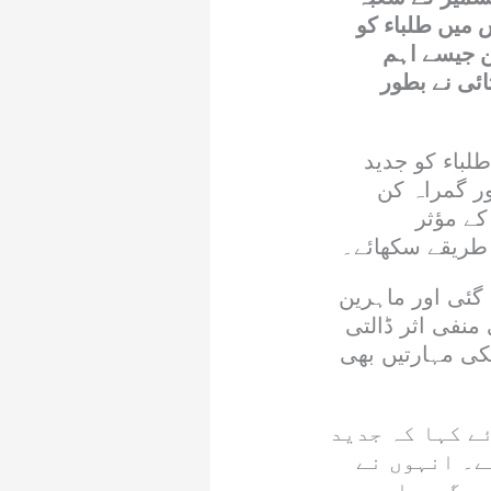
میں طلباء کو
 جیسے اہم
ئی نے بطور
لباء کو جدید
ر گمراہ کن
کے مؤثر
طریقے سکھائے۔
ئی اور ماہرین
نفی اثر ڈالتی
کی مہارتیں بھی
ے کہا کہ جدید
ے۔ انہوں نے
 سرگرمیاں