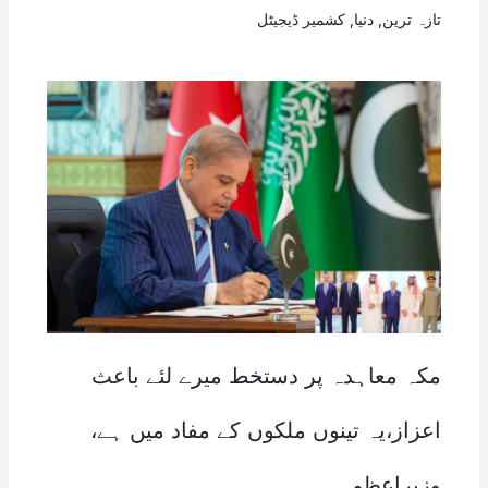
تازہ ترین
,
دنیا
,
کشمیر ڈیجیٹل
مکہ معاہدہ پر دستخط میرے لئے باعث
اعزاز،یہ تینوں ملکوں کے مفاد میں ہے،
وزیراعظم