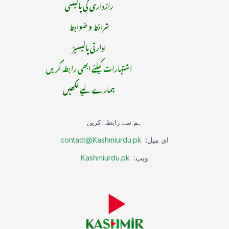
رازداری کی پالیسی
شرائط و ضوابط
ادارتی پالیسیز
اشتہارات کیلئے ابھی رابطہ کریں
ہمارے لیے لکھیں
ہم سے رابطہ کریں
ای میل:
contact@Kashmiurdu.pk
ویب:
Kashmiurdu.pk