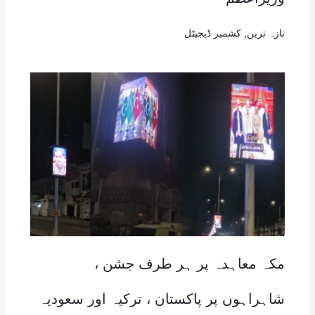
تازہ ترین
,
کشمیر ڈیجیٹل
مکہ معاہدہ پر ہر طرف جشن ،
شاہراہوں پر پاکستان ، ترکیہ اور سعودیہ