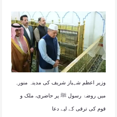
وزیر اعظم شہباز شریف کی مدینہ منورہ
میں روضۂ رسول ﷺ پر حاضری، ملک و
قوم کی ترقی کے لیے دعا