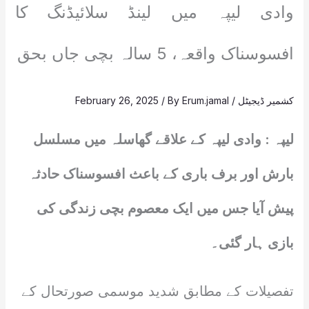
وادی لیپہ میں لینڈ سلائیڈنگ کا
افسوسناک واقعہ، 5 سالہ بچی جاں بحق
کشمیر ڈیجیٹل
/
Erum.jamal
/ By
February 26, 2025
لیپہ : وادی لیپہ کے علاقے گھاسلہ میں مسلسل
بارش اور برف باری کے باعث افسوسناک حادثہ
پیش آیا جس میں ایک معصوم بچی زندگی کی
بازی ہار گئی۔
تفصیلات کے مطابق شدید موسمی صورتحال کے