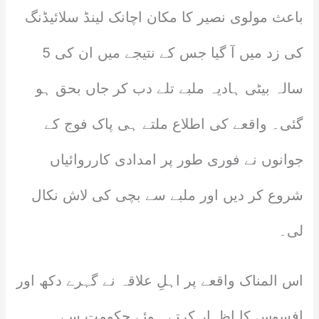
باعث مولوی نصیر کا مکان اچانک لینڈ سلائیڈنگ
کی زد میں آ گیا جس کے نتیجے میں ان کی 5
سالہ بیٹی ہادیہ ملبے تلے دب کر جاں بحق ہو
گئی۔ واقعے کی اطلاع ملتے ہی پاک فوج کے
جوانوں نے فوری طور پر امدادی کارروائیاں
شروع کر دیں اور ملبے سے بچی کی لاش نکال
لی۔
اس المناک واقعے پر اہلِ علاقہ نے گہرے دکھ اور
افسوس کا اظہار کرتے ہوئے حکومت سے