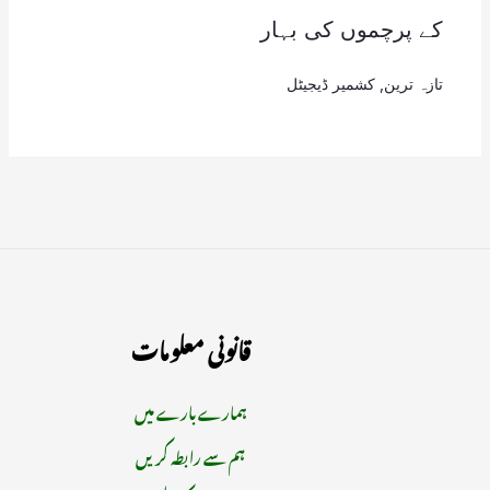
کے پرچموں کی بہار
تازہ ترین
,
کشمیر ڈیجیٹل
قانونی معلومات
ہمارے بارے میں
ہم سے رابطہ کریں