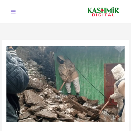
Ski
t
conten