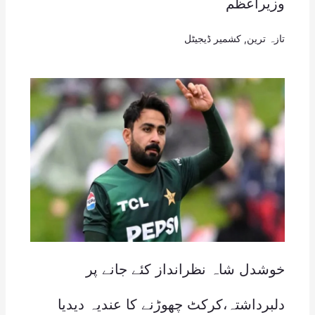
وزیراعظم
تازہ ترین
,
کشمیر ڈیجیٹل
خوشدل شاہ نظرانداز کئے جانے پر
دلبرداشتہ،کرکٹ چھوڑنے کا عندیہ دیدیا