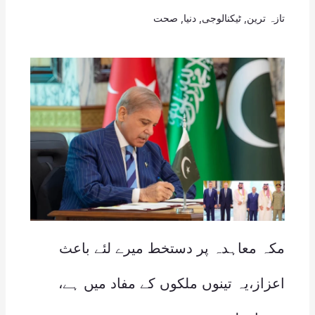
تازہ ترین
,
ٹیکنالوجی
,
دنیا
,
صحت
مکہ معاہدہ پر دستخط میرے لئے باعث
اعزاز،یہ تینوں ملکوں کے مفاد میں ہے،