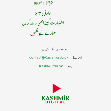
شرائط و ضوابط
ادارتی پالیسیز
اشتہارات کیلئے ابھی رابطہ کریں
ہمارے لیے لکھیں
ہم سے رابطہ کریں
ای میل:
contact@Kashmiurdu.pk
ویب:
Kashmiurdu.pk