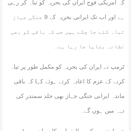
کہ امریکی فوج ایران کی بحریہ کو تباہ کر رہی
ہے اور اب تک ایرانی بحریہ کے 9 جنگی جہاز
تباہ کئے جا چکے ہیں جب کہ باقی کو بھی
نشانہ بنایا جا رہا ہے۔
ٹرمپ نے ایران کی بحریہ کو مکمل طور پر تباہ
کرنے کے عزم کا اعادہ کرتے ہوئے کہا کہ باقی
ماندہ ایرانی جنگی جہاز بھی جلد سمندر کی
تہہ میں ہوں گے۔