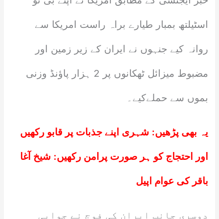
خبر ایجنسی کے مطابق امریکا نے اپنے بی ٹو
اسٹیلتھ بمبار طیارے براہ راست امریکا سے
روانہ کیے جنہوں نے ایران کے زیر زمین اور
مضبوط میزائل ٹھکانوں پر 2 ہزار پاؤنڈ وزنی
بموں سے حملےکیے۔
یہ بھی پڑھیں:
شہری اپنے جذبات پر قابو رکھیں
اور احتجاج کو ہر صورت پرامن رکھیں: شیخ آغا
باقر کی عوام اپیل
دوسری جانب ایران کی فوج نے جوابی