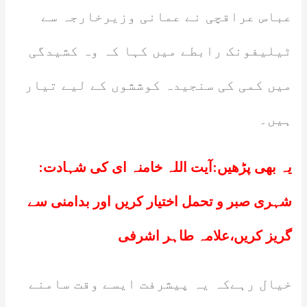
عباس عراقچی نے عمانی وزیرخارجہ سے
ٹیلیفونک رابطے میں کہا کہ وہ کشیدگی
میں کمی کی سنجیدہ کوششوں کے لیے تیار
ہیں۔
یہ بھی پڑھیں:
آیت اللہ خامنہ ای کی شہادت:
شہری صبر و تحمل اختیار کریں اور بدامنی سے
گریز کریں،علامہ طاہر اشرفی
خیال رہےکہ یہ پیشرفت ایسے وقت سامنے