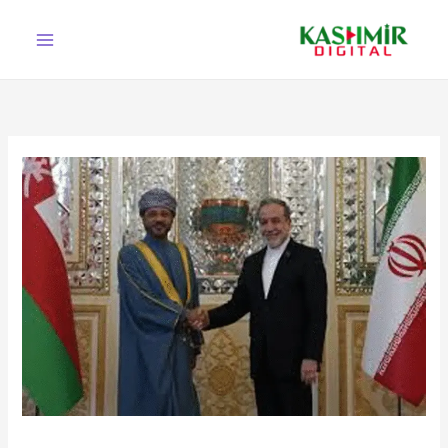
Ski
t
conten