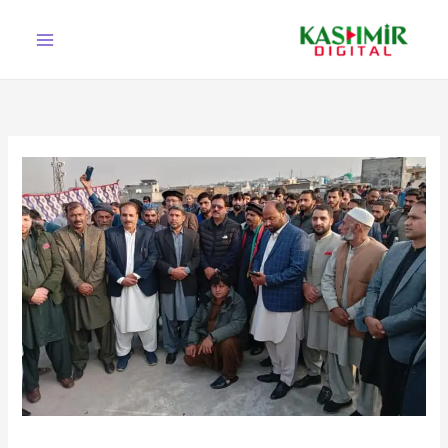
Ski
t
conten