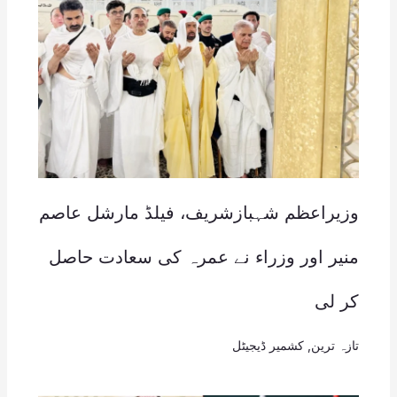
وزیراعظم شہبازشریف، فیلڈ مارشل عاصم
منیر اور وزراء نے عمرہ کی سعادت حاصل
کر لی
تازہ ترین
,
کشمیر ڈیجیٹل