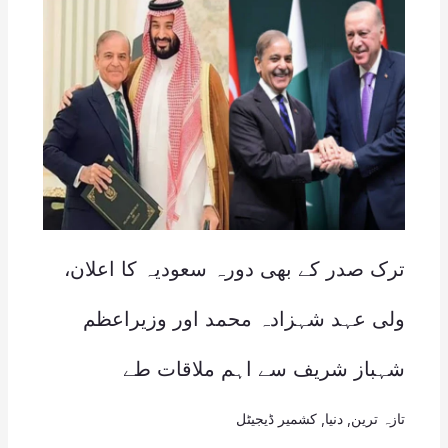
ترک صدر کے بھی دورہ سعودیہ کا اعلان،
ولی عہد شہزادہ محمد اور وزیراعظم
شہباز شریف سے اہم ملاقات طے
تازہ ترین
,
دنیا
,
کشمیر ڈیجیٹل