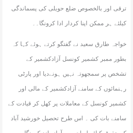
ترقی اور بالخصوص ضلع حویلی کی پسماندگی
کیلئے ہر ممکن اپنا کردار ادا کرونگا۔۔
خواجہ طارق سعید نے گفتگو کرتے ہوئے کہا کہ
بطور ممبر کشمیر کونسل آزادکشمیر کے
تشخص پر سمجھوتہ نہیں ہونےدیا اور پارٹی
رہنمائوں کے سامنے آزادکشمیر کے مالی اور
کشمیر کونسل کے معاملات پر کھل کر قیادت کے
سامنے بات کی ۔ اس طرح تحصیل خورشید آباد