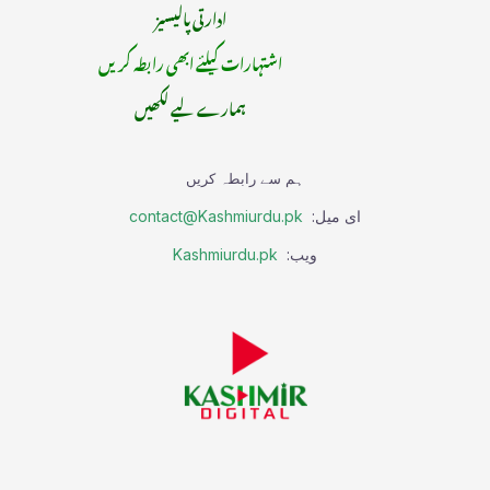
ادارتی پالیسیز
اشتہارات کیلئے ابھی رابطہ کریں
ہمارے لیے لکھیں
ہم سے رابطہ کریں
ای میل:
contact@Kashmiurdu.pk
ویب:
Kashmiurdu.pk