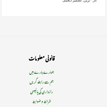
تازہ ترین
,
کشمیر ڈیجیٹل
قانونی معلومات
ہمارے بارے میں
ہم سے رابطہ کریں
رازداری کی پالیسی
شرائط و ضوابط