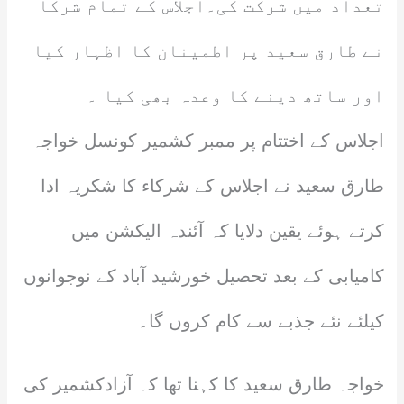
تعداد میں شرکت کی۔اجلاس کے تمام شرکا
نے طارق سعید پر اطمینان کا اظہار کیا
اور ساتھ دینے کا وعدہ بھی کیا ۔
اجلاس کے اختتام پر ممبر کشمیر کونسل خواجہ
طارق سعید نے اجلاس کے شرکاء کا شکریہ ادا
کرتے ہوئے یقین دلایا کہ آئندہ الیکشن میں
کامیابی کے بعد تحصیل خورشید آباد کے نوجوانوں
کیلئے نئے جذبے سے کام کروں گا۔
خواجہ طارق سعید کا کہنا تھا کہ آزادکشمیر کی