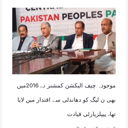
موجودہ چیف الیکشن کمشنر نے 2016میں
بھی ن لیگ کو دھاندلی سے اقتدار میں لایا
تھا، پیپلزپارٹی قیادت