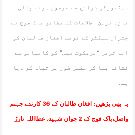
سیکیورٹی ذرائع سے موصول ہونے والی
تازہ ترین اطلاعات کے مطابق پاک فوج نے
چترال سیکٹر کے قریب افغان طالبان کی
اہم ترین “بریکوٹ بیس” کو کامیابی سے
نشانہ بنا کر مکمل طور پر تباہ کر دیا
ہے۔
یہ بھی پڑھیں:
افغان طالبان کے 36 کارندے جہنم
واصل،پاک فوج کے 2 جوان شہید، عطااللہ تارڑ