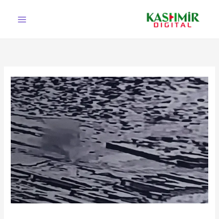
Ski
t
conten