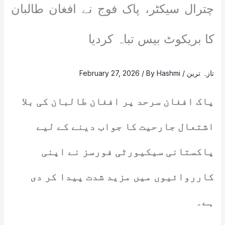
چترال سیکٹر، پاک فوج نے افغان طالبان
کا بریکوٹ بیس تباہ کردیا
تازہ ترین
/
Hashmi
/ By
February 27, 2026
پاک افغان سرحد پر افغان طالبان کی بلا
اشتعال جارحیت کا جواب دینے کے لیے
پاکستانی سیکیورٹی فورسز نے اپنی
کارروائیوں میں مزید شدت پیدا کر دی
ہے۔