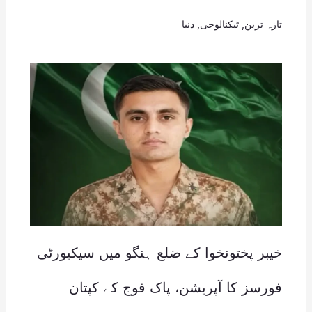
تازہ ترین
,
ٹیکنالوجی
,
دنیا
خیبر پختونخوا کے ضلع ہنگو میں سیکیورٹی
فورسز کا آپریشن، پاک فوج کے کپتان