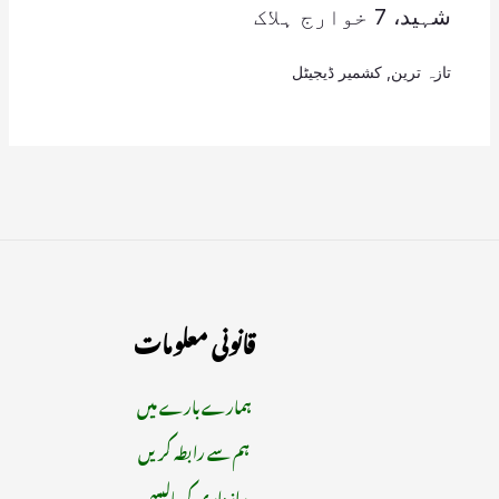
شہید، 7 خوارج ہلاک
تازہ ترین
,
کشمیر ڈیجیٹل
قانونی معلومات
ہمارے بارے میں
ہم سے رابطہ کریں
رازداری کی پالیسی