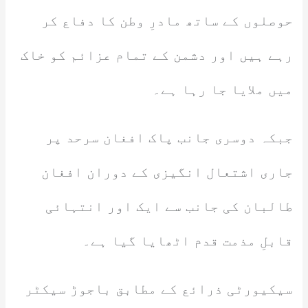
حوصلوں کے ساتھ مادرِ وطن کا دفاع کر
رہے ہیں اور دشمن کے تمام عزائم کو خاک
میں ملایا جا رہا ہے۔
جبکہ دوسری جانب پاک افغان سرحد پر
جاری اشتعال انگیزی کے دوران افغان
طالبان کی جانب سے ایک اور انتہائی
قابلِ مذمت قدم اٹھایا گیا ہے۔
سیکیورٹی ذرائع کے مطابق باجوڑ سیکٹر