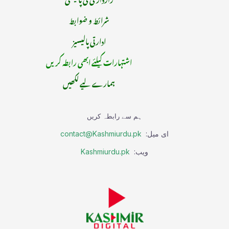
شرائط و ضوابط
ادارتی پالیسیز
اشتہارات کیلئے ابھی رابطہ کریں
ہمارے لیے لکھیں
ہم سے رابطہ کریں
ای میل:
contact@Kashmiurdu.pk
ویب:
Kashmiurdu.pk