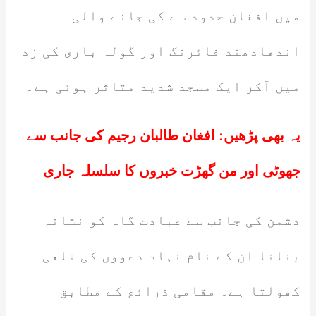
میں افغان حدود سے کی جانے والی
اندھادھند فائرنگ اور گولہ باری کی زد
میں آکر ایک مسجد شدید متاثر ہوئی ہے۔
یہ بھی پڑھیں:
افغان طالبان رجیم کی جانب سے
جھوٹی اور من گھڑت خبروں کا سلسلہ جاری
دشمن کی جانب سے عبادت گاہ کو نشانہ
بنانا ان کے نام نہاد دعووں کی قلعی
کھولتا ہے۔ مقامی ذرائع کے مطابق