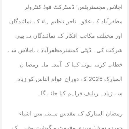
اجلاس مجسٹریٹس‘ ڈسٹرکٹ فوڈ کنٹرولر
مظفرآباد کے علاوہ تاجر تنظیم ہاء کے نمائندگان
اور مختلف مکاتب افکار کے نمائندگان نے بھی
شرکت کی۔ ڈپٹی کمشنرمظفرآباد نےاجلاس سے
خطاب کرتے ہوئے کہا کہ آمدہ ماہ رمضا ن
المبارک 2025 کے دوران عوام الناس کو زیادہ
سے زیادہ ریلیف فراہم کیا جائے گا۔
رمضان المبارک کے مقدس مہینے میں اشیاء
خوردو نوش‘ سبزی وفروٹ و گوشت وغیرہ کے