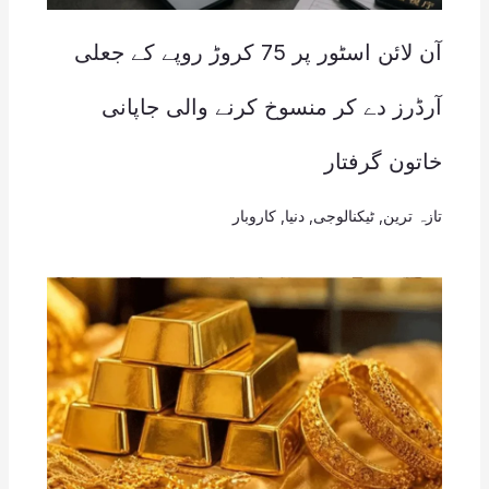
آن لائن اسٹور پر 75 کروڑ روپے کے جعلی
آرڈرز دے کر منسوخ کرنے والی جاپانی
خاتون گرفتار
تازہ ترین
,
ٹیکنالوجی
,
دنیا
,
کاروبار