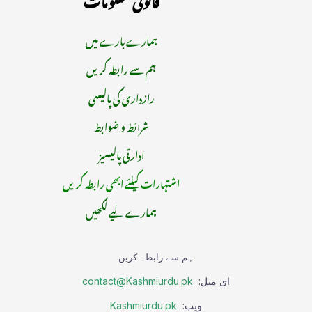
ہمارے بارے میں
ہم سے رابطہ کریں
رازداری کی پالیسی
شرائط و ضوابط
ادارتی پالیسیز
اشتہارات کیلئے ابھی رابطہ کریں
ہمارے لیے لکھیں
ہم سے رابطہ کریں
ای میل:
contact@Kashmiurdu.pk
ویب:
Kashmiurdu.pk