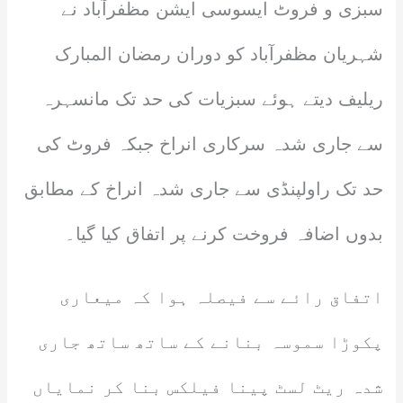
سبزی و فروٹ ایسوسی ایشن مظفرآباد نے
شہریان مظفرآباد کو دوران رمضان المبارک
ریلیف دیتے ہوئے سبزیات کی حد تک مانسہرہ
سے جاری شدہ سرکاری انراخ جبکہ فروٹ کی
حد تک راولپنڈی سے جاری شدہ انراخ کے مطابق
بدوں اضافہ فروخت کرنے پر اتفاق کیا گیا۔
اتفاق رائے سے فیصلہ ہوا کہ میعاری
پکوڑا سموسہ بنانے کے ساتھ ساتھ جاری
شدہ ریٹ لسٹ پینا فیلکس بنا کر نمایاں