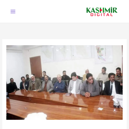
Ski
t
conten