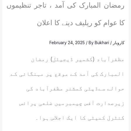
رمضان المبارک کی آمد ، تاجر تنظیموں
کا عوام کو ریلیف دینے کا اعلان
کاروبار
/
Bukhari
/ By
February 24, 2025
مظفرآباد (کشمیر ڈیجیٹل) رمضان
المبارک کی آمد کے موقع پر مہنگائی کے
حوالے سےڈپٹی کمشنر مظفرآباد کی
زیرصدارت آفس چیمبرمیں ضلعی پرائس
کنٹرل کمیٹی کا ایک اجلاس ہوا۔