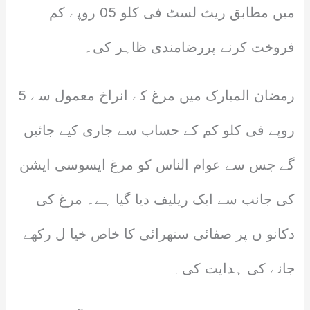
میں مطابق ریٹ لسٹ فی کلو 05 روپے کم
فروخت کرنے پررضامندی ظاہر کی۔
رمضان المبارک میں مرغ کے انراخ معمول سے 5
روپے فی کلو کم کے حساب سے جاری کیے جائیں
گے جس سے عوام الناس کو مرغ ایسوسی ایشن
کی جانب سے ایک ریلیف دیا گیا ہے۔ مرغ کی
دکانو ں پر صفائی ستھرائی کا خاص خیا ل رکھے
جانے کی ہدایت کی۔