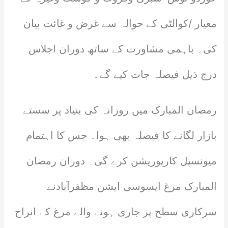
معیار /کوالٹی کے حوالہ سے غرض و غائت بیان
کی۔ باہمی مشاورت کے ساتھ دوران اجلاس
درج ذیل فیصلہ جات کیے گے۔
رمضان المبارک میں روزانہ کی بنیاد پر سستے
بازار لگانے کا فیصلہ بھی ہوا۔ جس کا اہتمام
میونسپل کارپوریشن کرے گی۔ دوران رمضان
المبارک مرغ ایسوسی ایشن مظفرآبادنے
سرکاری سطح پر جاری ہونے والے مرغ کے انراخ