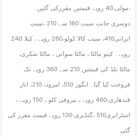
،مولی،40 روپے قیمتیں مقررکی گئیں۔
دوسری جانب سیب 160 سے 210 ،سیب
ایرانی410، سیب کالا کولو،260 روپے ، کیلا 240
روپے۔ کینو مالٹا ، مالٹا سواتی ، مالٹا شکری،
مالٹا بلڈ کی قیمتیں 210 سے 360 روپے تک
فروخت کیا گیا۔ انگور 510، امرود، 210، انار
قندھاری،460 روپے ، بیروفی کلو ، 150 روپے ،
اسٹرابری510 ،گنڈیری 130 روپے قیمت مقرر کی
گئی