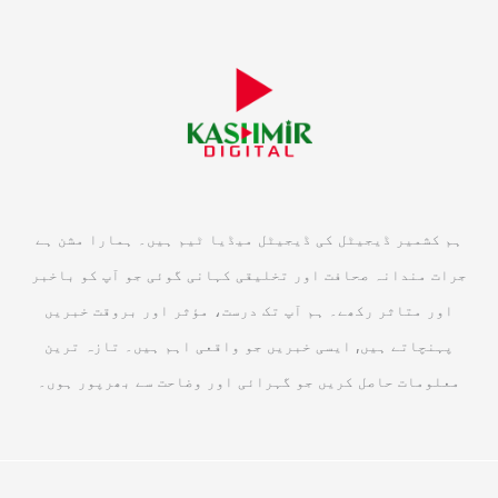
ہم کشمیر ڈیجیٹل کی ڈیجیٹل میڈیا ٹیم ہیں۔ ہمارا مشن ہے
جرات مندانہ صحافت اور تخلیقی کہانی گوئی جو آپ کو باخبر
اور متاثر رکھے۔ ہم آپ تک درست، مؤثر اور بروقت خبریں
پہنچاتے ہیں, ایسی خبریں جو واقعی اہم ہیں۔ تازہ ترین
معلومات حاصل کریں جو گہرائی اور وضاحت سے بھرپور ہوں۔