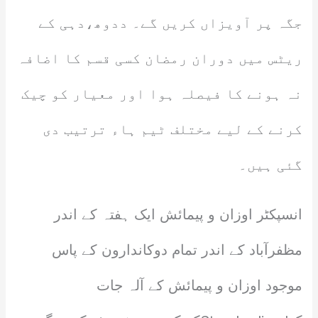
جگہ پر آویزاں کریں گے۔ ددوھ،دہی کے
ریٹس میں دوران رمضان کسی قسم کا اضافہ
نہ ہونے کا فیصلہ ہوا اور معیار کو چیک
کرنے کے لیے مختلف ٹیم ہاء ترتیب دی
گئی ہیں۔
انسپکٹر اوزان و پیمائش ایک ہفتہ کے اندر
مظفرآباد کے اندر تمام دوکاندارون کے پاس
موجود اوزان و پیمائش کے آلہ جات