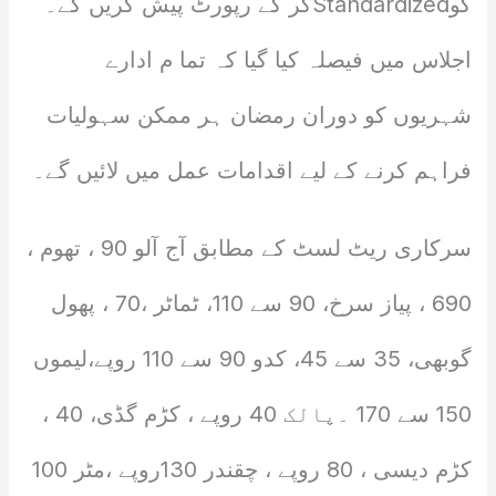
کوStandardizedکر کے رپورٹ پیش کریں گے۔
اجلاس میں فیصلہ کیا گیا کہ تما م ادارے
شہریوں کو دوران رمضان ہر ممکن سہولیات
فراہم کرنے کے لیے اقدامات عمل میں لائیں گے۔
سرکاری ریٹ لسٹ کے مطابق آج آلو 90 ، تھوم ،
690 ، پیاز سرخ، 90 سے 110، ٹماٹر ،70 ، پھول
گوبھی، 35 سے 45، کدو 90 سے 110 روپے،لیموں
150 سے 170 ۔پالک 40 روپے ، کڑم گڈی، 40 ،
کڑم دیسی ، 80 روپے ، چقندر 130روپے ،مٹر 100