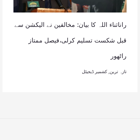
راناثناء اللہ کا بیان: مخالفین نے الیکشن سے
قبل شکست تسلیم کرلی،فیصل ممتاز
راٹھور
تازہ ترین
,
کشمیر ڈیجیٹل