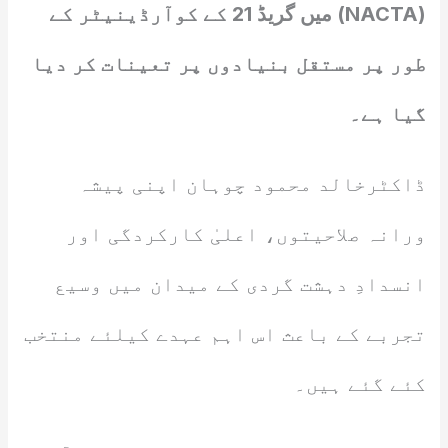
(NACTA) میں گریڈ 21 کے کوآرڈینیٹر کے
طور پر مستقل بنیادوں پر تعینات کر دیا
گیا ہے۔
ڈاکٹرخالد محمود چوہان اپنی پیشہ
ورانہ صلاحیتوں، اعلیٰ کارکردگی اور
انسدادِ دہشت گردی کے میدان میں وسیع
تجربے کے باعث اس اہم عہدے کیلئے منتخب
کئے گئے ہیں۔