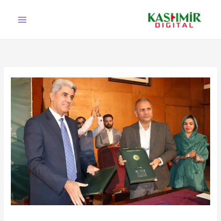
Ski
t
conten