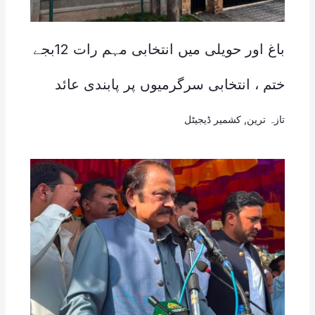
باغ اور حویلی میں انتخابی مہم رات 12بجے
ختم ، انتخابی سرگرمیوں پر پابندی عائد
تازہ ترین
,
کشمیر ڈیجیٹل