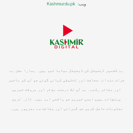
ویب:
Kashmiurdu.pk
ہم کشمیر ڈیجیٹل کی ڈیجیٹل میڈیا ٹیم ہیں۔ ہمارا مشن ہے
جرات مندانہ صحافت اور تخلیقی کہانی گوئی جو آپ کو باخبر
اور متاثر رکھے۔ ہم آپ تک درست، مؤثر اور بروقت خبریں
پہنچاتے ہیں, ایسی خبریں جو واقعی اہم ہیں۔ تازہ ترین
معلومات حاصل کریں جو گہرائی اور وضاحت سے بھرپور ہوں۔