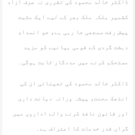
ڈاکٹر خالد محمود کی تقرری نہ صرف آزاد
کشمیر بلکہ ملک بھر کے لیے ایک مثبت
پیش رفت سمجھی جا رہی ہے، جو انسدادِ
دہشت گردی کے قومی بیانیے کو مزید
مستحکم کرنے میں مددگار ثابت ہوگی۔
ڈاکٹر خالد محمود کی تعیناتی ان کی
انتھک محنت، پیشہ ورانہ دیانت داری
اور قانون نافذ کرنے والے اداروں میں
گراں قدر خدمات کا اعتراف ہے۔