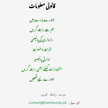
قانونی معلومات
ہمارے بارے میں
ہم سے رابطہ کریں
رازداری کی پالیسی
شرائط و ضوابط
ادارتی پالیسیز
اشتہارات کیلئے ابھی رابطہ کریں
ہمارے لیے لکھیں
ہم سے رابطہ کریں
ای میل:
contact@Kashmiurdu.pk