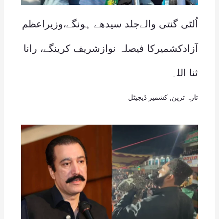
اُلٹی گنتی والےجلد سیدھے ہونگے،وزیراعظم
آزادکشمیرکا فیصلہ نوازشریف کرینگے، رانا
ثنا اللہ
تازہ ترین
,
کشمیر ڈیجیٹل