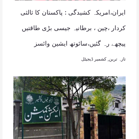
ایران،امریکہ کشیدگی : پاکستان کا ثالثی
کردار ،چین ، برطانیہ جیسی بڑی طاقتیں
پیچھے رہ گئیں،سائوتھ ایشین وائسز
تازہ ترین
,
کشمیر ڈیجیٹل