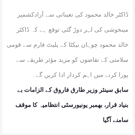
ڈاکٹر خالد محمود کی تعیناتی سے آزادکشمیر
میںخوشی کی لہر دوڑ گئی توقع ہے کہ ڈاکٹر
خالد محمود چوہان نیکٹا کے پلیٹ فارم سے قومی
سلامتی کے تقاضوں کو مزید مؤثر طریقے سے
پورا کرنے میں اہم کردار ادا کریں گے۔
سابق سینئر وزیر طارق فاروق کے الزامات بے
بنیاد قرار، بھمبر یونیورسٹی انتظامیہ کا موقف
سامنے آگیا