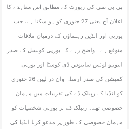
بی بی سی کی رپورٹ کے مطابق اس معاہدے کا
اعلان آج یعنی 27 جنوری کو ہو سکتا ہے، جب
یورپی اور انڈین رہنماؤں کے درمیان ملاقات
متوقع ہے۔ واضح رہے کہ یورپی کونسل کے صدر
انتونیو لوئس سانتوس ڈی کوسٹا اور یورپی
کمیشن کی صدر ارسلہ وان در لیین 26 جنوری
کو انڈیا کے رپبلک ڈے کی تقریبات میں مہمان
خصوصی تھے۔ رپبلک ڈے پر یورپی شخصیات کو
مہمان خصوصی کے طور پر مدعو کرنا انڈیا کی