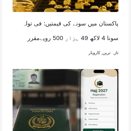
پاکستان میں سونے کی قیمتیں: فی تولہ
سونا 4 لاکھ 49 ہزار 500 روپےمقرر
تازہ ترین
,
کاروبار