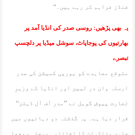
فنڈز فراہم کر رہے ہیں۔‘‘
یہ بھی پڑھیں:
روسی صدر کی انڈیا آمد پر
بھارتیوں کی پوجاپاٹ، سوشل میڈیا پر دلچسپ
تبصرے
متوقع معاہدے کو یورپی کمیشن کی صدر
ارسلہ وان در لیین اور انڈیا کے وزیرِ
تجارت پیوش گویل نے ’’مدر آف آل ڈیلز‘‘
قرار دیا ہے۔ یہ گذشتہ دو دہائیوں میں
جاری مذاکرات کا اختتامی مرحلہ سمجھا