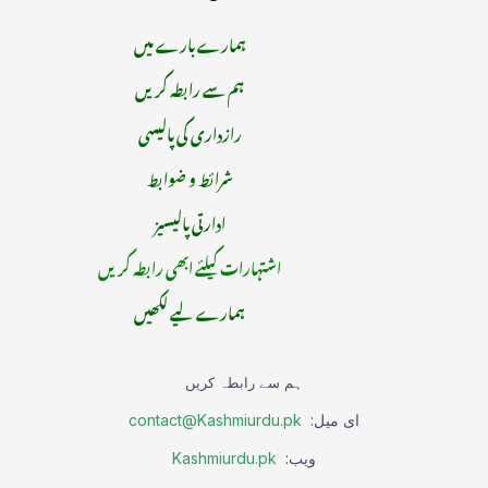
ہمارے بارے میں
ہم سے رابطہ کریں
رازداری کی پالیسی
شرائط و ضوابط
ادارتی پالیسیز
اشتہارات کیلئے ابھی رابطہ کریں
ہمارے لیے لکھیں
ہم سے رابطہ کریں
ای میل:
contact@Kashmiurdu.pk
ویب:
Kashmiurdu.pk