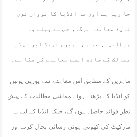
جا رہا ہے اور یہ انڈیا کا نوواں فری
ٹریڈ معاہدہ ہوگا، جس سے پہلے وہ
برطانیہ، عمان، نیوزی لینڈ اور دیگر
ممالک کے ساتھ ایسے معاہدے کر چکا ہے۔
ماہرین کے مطابق اس معاہدے سے یورپی یونین
کو انڈیا کے بڑھتے ہوئے معاشی مطالبات کے پیش
نظر فوائد حاصل ہوں گے، جبکہ انڈیا کے لیے یہ
مارکیٹ کی کھوئی ہوئی رسائی بحال کرنے اور