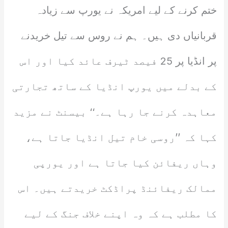
ختم کرنے کے لیے امریکہ نے یورپ سے زیادہ
قربانیاں دی ہیں۔ ہم نے روس سے تیل خریدنے
پر انڈیا پر 25 فیصد ٹیرف عائد کیا اور اس
کے بدلے میں یورپ انڈیا کے ساتھ تجارتی
معاہدہ کرنے جا رہا ہے۔‘‘ بیسنٹ نے مزید
کہا کہ ’’روسی خام تیل انڈیا جاتا ہے،
وہاں ریفائن کیا جاتا ہے اور یورپی
ممالک ریفائنڈ پراڈکٹ خریدتے ہیں۔ اس
کا مطلب ہے کہ وہ اپنے خلاف جنگ کے لیے