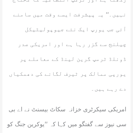
نہیں۔‘‘ یہ پیشرفت ایسے وقت میں سامنے
آئی جب یورپ ایک نئے جیوپولیٹیکل
چیلنج سے گزر رہا ہے اور امریکی صدر
ڈونلڈ ٹرمپ گرین لینڈ کے معاملے پر
یورپی ممالک پر ٹیرف لگانے کی دھمکیاں
دے رہے ہیں۔
امریکی سیکرٹری خزانہ سکاٹ بیسنٹ نے اے بی
سی نیوز سے گفتگو میں کہا کہ ’’یوکرین جنگ کو