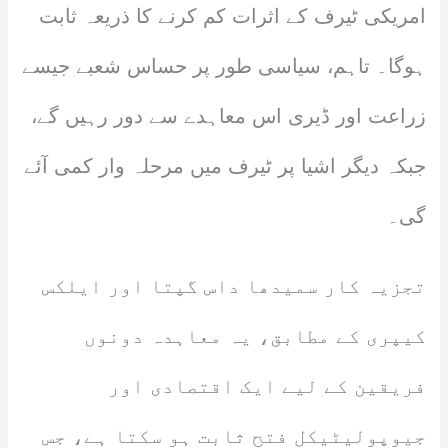
امریکی ٹیرف کے اثرات کم کرنے کا ذریعہ ثابت
ہوگا۔ تاہم، سیاسی طور پر حساس شعبے جیسے
زراعت اور ڈیری اس معاہدے سے دور رہیں گے،
جبکہ دیگر اشیا پر ٹیرف میں مرحلہ وار کمی آئے
گی۔
تجزیہ کار سمیدھا داس گپتا اور ایلکس
کیپری کے مطابق، یہ معاہدہ دونوں
فریقین کے لیے ایک اقتصادی اور
جیوپولیٹیکل فتح ثابت ہو سکتا ہے، جس