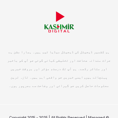
ہم کشمیر ڈیجیٹل کی ڈیجیٹل میڈیا ٹیم ہیں۔ ہمارا مشن ہے
جرات مندانہ صحافت اور تخلیقی کہانی گوئی جو آپ کو باخبر
اور متاثر رکھے۔ ہم آپ تک درست، مؤثر اور بروقت خبریں
پہنچاتے ہیں, ایسی خبریں جو واقعی اہم ہیں۔ تازہ ترین
معلومات حاصل کریں جو گہرائی اور وضاحت سے بھرپور ہوں۔
© Copyright 2015 - 2025 | All Rights Reserved | Managed