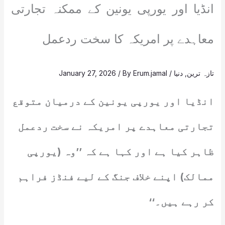
انڈیا اور یورپی یونین کے ممکنہ تجارتی
معاہدے پر امریکہ کا سخت ردعمل
تازہ ترین
,
دنیا
/
Erum.jamal
/ By
January 27, 2026
انڈیا اور یورپی یونین کے درمیان متوقع
تجارتی معاہدے پر امریکہ نے سخت ردعمل
ظاہر کیا ہے اور کہا ہے کہ ’’وہ (یورپی
ممالک) اپنے خلاف جنگ کے لیے فنڈز فراہم
کر رہے ہیں۔‘‘