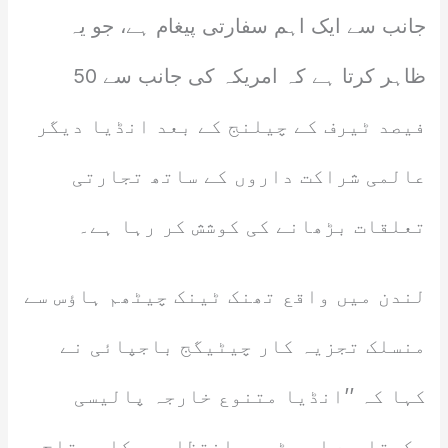
جانب سے ایک اہم سفارتی پیغام ہے، جو یہ
ظاہر کرتا ہے کہ امریکہ کی جانب سے 50
فیصد ٹیرف کے چیلنج کے بعد انڈیا دیگر
عالمی شراکت داروں کے ساتھ تجارتی
تعلقات بڑھانے کی کوشش کر رہا ہے۔
لندن میں واقع تھنک ٹینک چیٹھم ہاؤس سے
منسلک تجزیہ کار چیٹیگج باجپائی نے
کہا کہ ’’انڈیا متنوع خارجہ پالیسی
رکھتا ہے اور ٹرمپ انتظامیہ کا محتاج