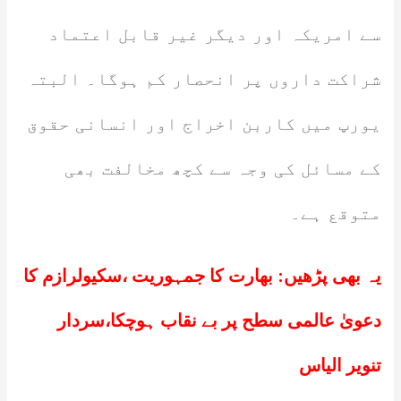
سے امریکہ اور دیگر غیر قابل اعتماد
شراکت داروں پر انحصار کم ہوگا۔ البتہ
یورپ میں کاربن اخراج اور انسانی حقوق
کے مسائل کی وجہ سے کچھ مخالفت بھی
متوقع ہے۔
یہ بھی پڑھیں:
بھارت کا جمہوریت ،سکیولرازم کا
دعویٰ عالمی سطح پر بے نقاب ہوچکا،سردار
تنویر الیاس