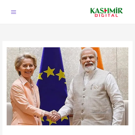
Ski
t
conten