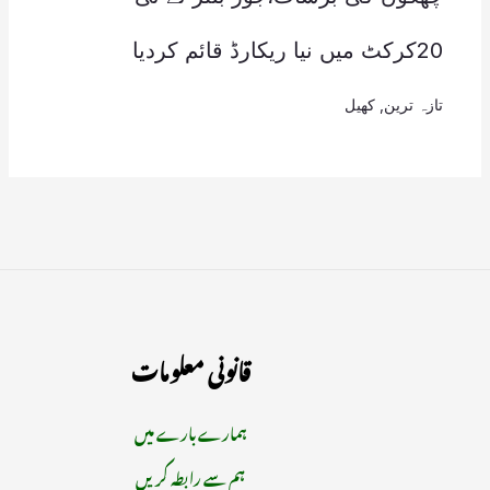
20کرکٹ میں نیا ریکارڈ قائم کردیا
تازہ ترین
,
کھیل
قانونی معلومات
ہمارے بارے میں
ہم سے رابطہ کریں