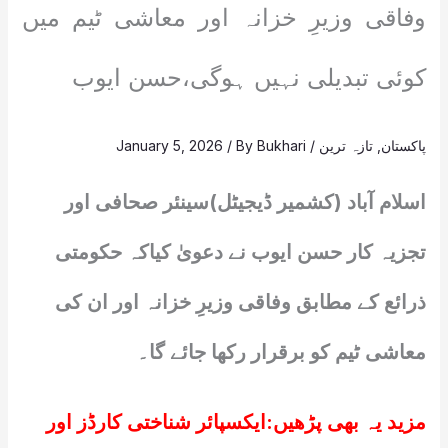
وفاقی وزیرِ خزانہ اور معاشی ٹیم میں
کوئی تبدیلی نہیں ہوگی،حسن ایوب
پاکستان
,
تازہ ترین
/
Bukhari
/ By
January 5, 2026
اسلام آباد (کشمیر ڈیجیٹل)سینئر صحافی اور
تجزیہ کار حسن ایوب نے دعویٰ کیاکہ حکومتی
ذرائع کے مطابق وفاقی وزیرِ خزانہ اور ان کی
معاشی ٹیم کو برقرار رکھا جائے گا۔
مزید یہ بھی پڑھیں:
ایکسپائر شناختی کارڈز اور