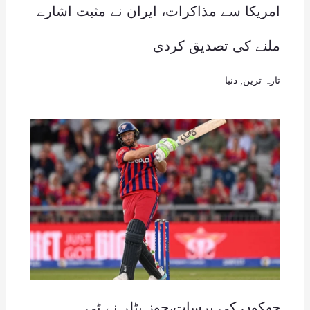
امریکا سے مذاکرات، ایران نے مثبت اشارے
ملنے کی تصدیق کردی
تازہ ترین
,
دنیا
چھکوں کی برسات،جوز بٹلر نے ٹی