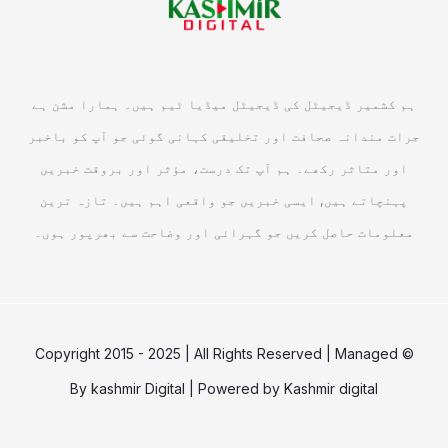
ہم کشمیر ڈیجیٹل کی ڈیجیٹل میڈیا ٹیم ہیں۔ ہمارا مشن ہے
جرات مندانہ صحافت اور تخلیقی کہانی گوئی جو آپ کو باخبر
اور متاثر رکھے۔ ہم آپ تک درست، مؤثر اور بروقت خبریں
پہنچاتے ہیں, ایسی خبریں جو واقعی اہم ہیں۔ تازہ ترین
معلومات حاصل کریں جو گہرائی اور وضاحت سے بھرپور ہوں۔
© Copyright 2015 - 2025 | All Rights Reserved | Managed
By
kashmir Digital
| Powered by
Kashmir digital