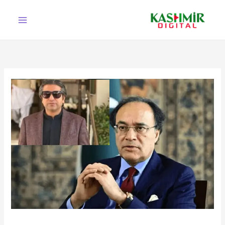
Ski
t
conten