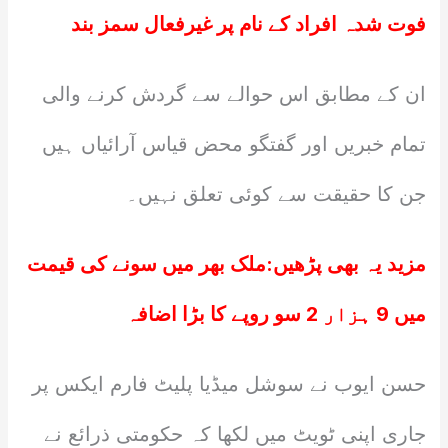
فوت شدہ افراد کے نام پر غیرفعال سمز بند
ان کے مطابق اس حوالے سے گردش کرنے والی
تمام خبریں اور گفتگو محض قیاس آرائیاں ہیں
جن کا حقیقت سے کوئی تعلق نہیں۔
مزید یہ بھی پڑھیں:
ملک بھر میں سونے کی قیمت
میں 9 ہزار 2 سو روپے کا بڑا اضافہ
حسن ایوب نے سوشل میڈیا پلیٹ فارم ایکس پر
جاری اپنی ٹویٹ میں لکھا کہ حکومتی ذرائع نے