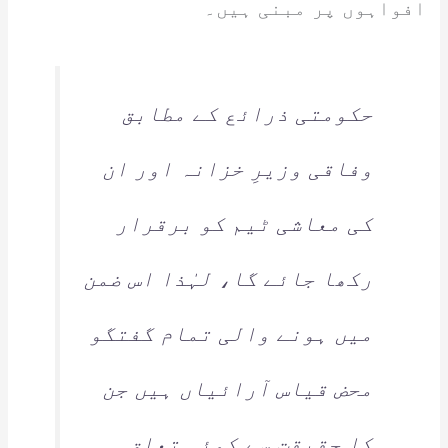
افواہوں پر مبنی ہیں۔
حکومتی ذرائع کے مطابق
وفاقی وزیرِ خزانہ اور ان
کی معاشی ٹیم کو برقرار
رکھا جائے گا، لہٰذا اس ضمن
میں ہونے والی تمام گفتگو
محض قیاس آرائیاں ہیں جن
کا حقیقت سے کوئی تعلق