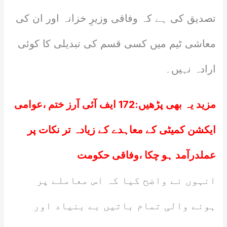
تصدیق کی ہے کہ وفاقی وزیرِ خزانہ اور ان کی
معاشی ٹیم میں کسی قسم کی تبدیلی کا کوئی
ارادہ نہیں۔
مزید یہ بھی پڑھیں:
172 ایف آئی آرز ختم ،عوامی
ایکشن کمیٹی کے معاہدے کے زیادہ تر نکات پر
عملدرآمد ہو چکا ،وفاقی حکومت
انہوں نے واضح کیا کہ اس معاملے پر
ہونے والی تمام باتیں بے بنیاد اور