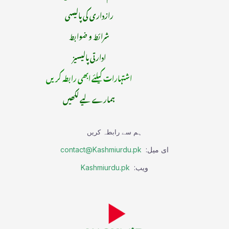
رازداری کی پالیسی
شرائط و ضوابط
ادارتی پالیسیز
اشتہارات کیلئے ابھی رابطہ کریں
ہمارے لیے لکھیں
ہم سے رابطہ کریں
ای میل:
contact@Kashmiurdu.pk
ویب:
Kashmiurdu.pk