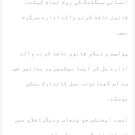
انسانی سمگلنگ کی روم تھام کیلئے
قانون نافذ کرنے والے ادارے سرگرم
ہیں۔
پولیس و دیگر قانون نافذ کرنے والے
ادارے مل کر ایسا میکنیزیم بنائیں جس
سے اس گھنائونے عمل کاتدارک ممکن
ہوسکے۔
ایسے ایجنٹس جو پنجاب ودیگراضلاع میں
انسانی زندگیوں سے کھیلتےہیں