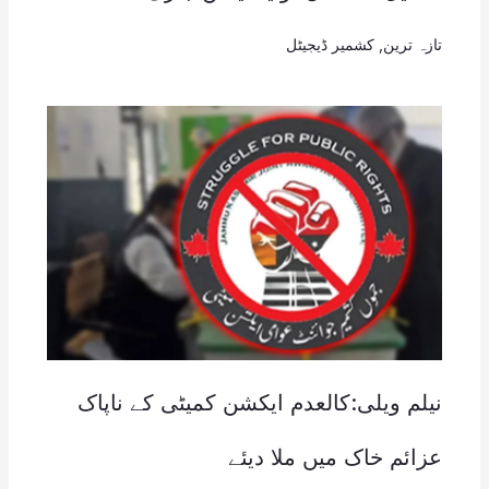
تازہ ترین
,
کشمیر ڈیجیٹل
نیلم ویلی:کالعدم ایکشن کمیٹی کے ناپاک
عزائم خاک میں ملا دیئے