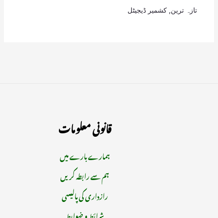
تازہ ترین
,
کشمیر ڈیجیٹل
قانونی معلومات
ہمارے بارے میں
ہم سے رابطہ کریں
رازداری کی پالیسی
شرائط و ضوابط