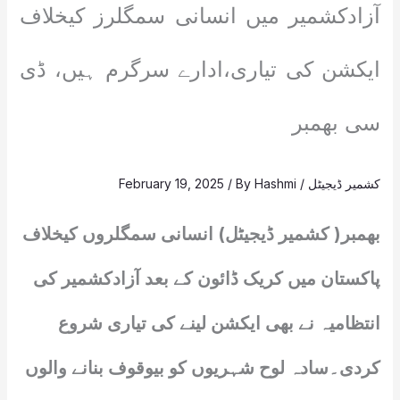
آزادکشمیر میں انسانی سمگلرز کیخلاف
ایکشن کی تیاری،ادارے سرگرم ہیں، ڈی
سی بھمبر
کشمیر ڈیجیٹل
/
Hashmi
/ By
February 19, 2025
بھمبر( کشمیر ڈیجیٹل) انسانی سمگلروں کیخلاف
پاکستان میں کریک ڈائون کے بعد آزادکشمیر کی
انتظامیہ نے بھی ایکشن لینے کی تیاری شروع
کردی۔سادہ لوح شہریوں کو بیوقوف بنانے والوں