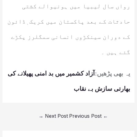
رواں سال لیبیا میں ہونیوالے کشتی
حادثات کے بعد پاکستان میں کریک ٖڈائون
کے دوران سینکڑوں انسانی سمگلرز پکڑے
گئے ہیں ۔
یہ بھی پڑھیں:
آزاد کشمیر میں بد امنی پھیلانے کی
بھارتی سازش بے نقاب
→
Next Post
Previous Post
←