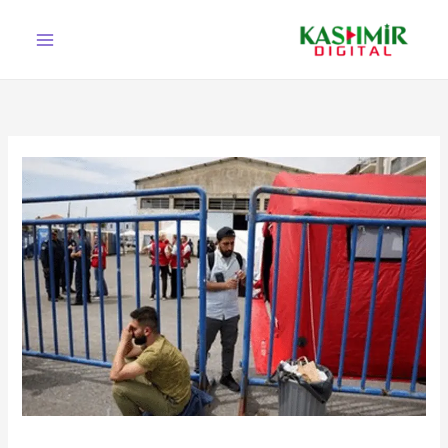
Ski
t
conten