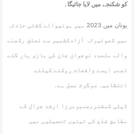
کو شکنجے میں لایا جائیگا۔
یونان میں 2023 میں ہونیوالے کشتی حادثہ
میں کھوئیرٹہ آزادکشمیر سے تعلق رکھنے
والے متعدد نوجوان جان کی بازی ہار گئے
تھے، ایسے واقعات روکنے کیلئے
انتظامیہ سرگرم عمل ہے۔
ڈپٹی کمشنربھمبرمرزا ارشد جرال کے
مطابق ضلع کی تینوں تحصیلوں میں