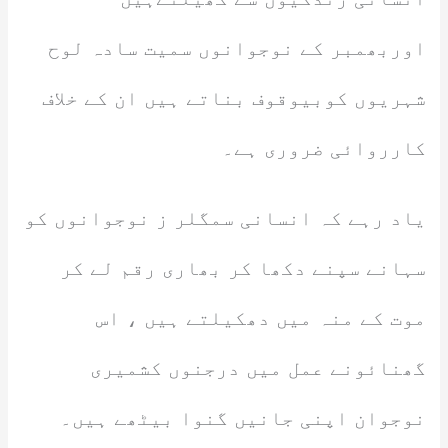
اوربھمبر کے نوجوانوں سمیت سادہ لوح
شہریوں کوبیوقوف بناتے ہیں ان کے خلاف
کارروائی ضروری ہے۔
یاد رہے کہ انسانی سمگلر ز نوجوانوں کو
سہانے سپنے دکھا کر بھاری رقم لے کر
موت کے منہ میں دھکیلتے ہیں ، اس
گھنائونے عمل میں درجنوں کشمیری
نوجوان اپنی جانیں گنوا بیٹھے ہیں۔