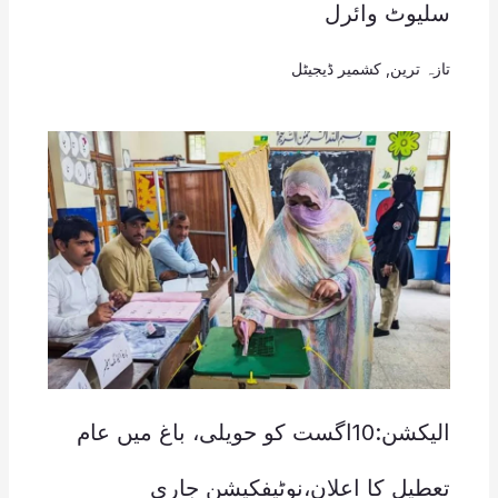
سلیوٹ وائرل
تازہ ترین
,
کشمیر ڈیجیٹل
الیکشن:10اگست کو حویلی، باغ میں عام
تعطیل کا اعلان،نوٹیفکیشن جاری