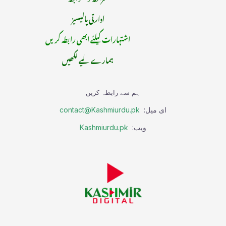
ادارتی پالیسیز
اشتہارات کیلئے ابھی رابطہ کریں
ہمارے لیے لکھیں
ہم سے رابطہ کریں
ای میل:
contact@Kashmiurdu.pk
ویب:
Kashmiurdu.pk