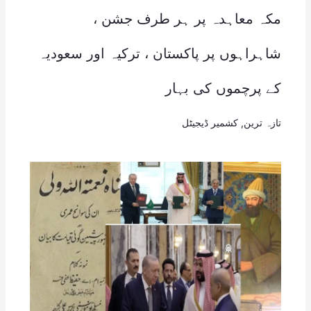
مکہ معاہدہ پر ہر طرف جشن ،
شاہراہوں پر پاکستان ، ترکیہ اور سعودیہ
کے پرچموں کی بہار
تازہ ترین
,
کشمیر ڈیجیٹل