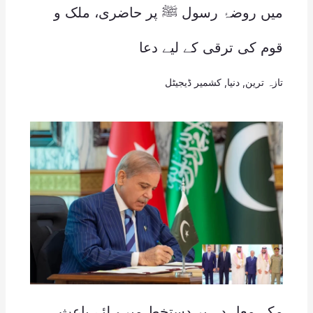
میں روضۂ رسول ﷺ پر حاضری، ملک و
قوم کی ترقی کے لیے دعا
تازہ ترین
,
دنیا
,
کشمیر ڈیجیٹل
مکہ معاہدہ پر دستخط میرے لئے باعث