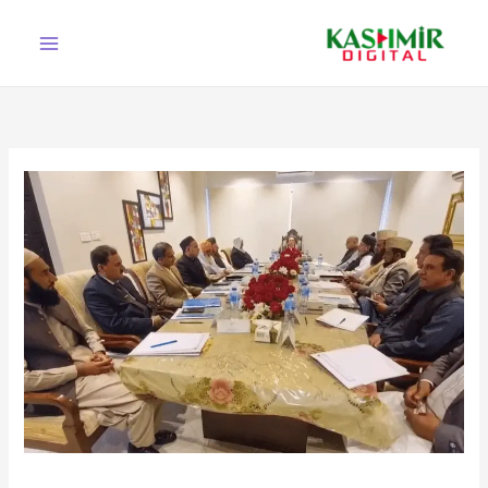
Ski
t
conten