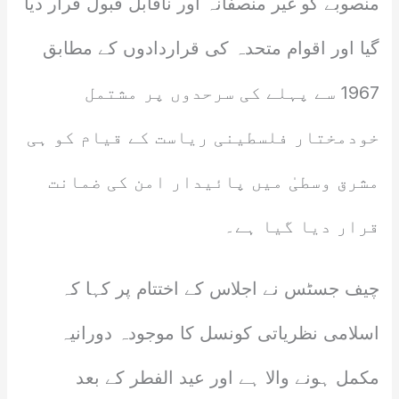
منصوبے کو غیر منصفانہ اور ناقابل قبول قرار دیا
گیا اور اقوام متحدہ کی قراردادوں کے مطابق
1967 سے پہلے کی سرحدوں پر مشتمل
خودمختار فلسطینی ریاست کے قیام کو ہی
مشرق وسطیٰ میں پائیدار امن کی ضمانت
قرار دیا گیا ہے۔
چیف جسٹس نے اجلاس کے اختتام پر کہا کہ
اسلامی نظریاتی کونسل کا موجودہ دورانیہ
مکمل ہونے والا ہے اور عید الفطر کے بعد