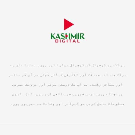
ہم کشمیر ڈیجیٹل کی ڈیجیٹل میڈیا ٹیم ہیں۔ ہمارا مشن ہے
جرات مندانہ صحافت اور تخلیقی کہانی گوئی جو آپ کو باخبر
اور متاثر رکھے۔ ہم آپ تک درست، مؤثر اور بروقت خبریں
پہنچاتے ہیں, ایسی خبریں جو واقعی اہم ہیں۔ تازہ ترین
معلومات حاصل کریں جو گہرائی اور وضاحت سے بھرپور ہوں۔