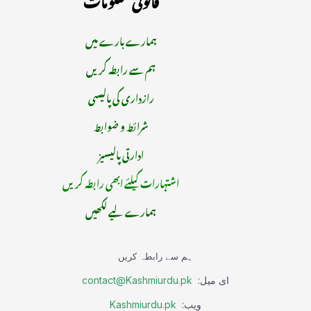
ہمارے بارے میں
ہم سے رابطہ کریں
رازداری کی پالیسی
شرائط و ضوابط
ادارتی پالیسیز
اشتہارات کیلئے ابھی رابطہ کریں
ہمارے لیے لکھیں
ہم سے رابطہ کریں
ای میل:
contact@Kashmiurdu.pk
ویب:
Kashmiurdu.pk