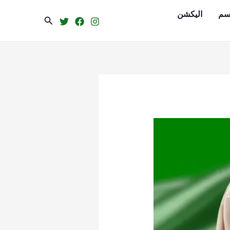
سم
الیکشن
Search