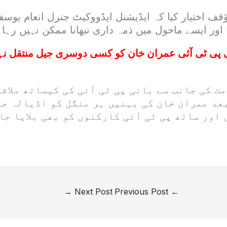
قف اختیار کیا کہ ایڈیشنل ایڈووکیٹ جنرل انعام یوسف
 اور ایسے ماحول میں ذمہ داری نبھانا ممکن نہیں رہا۔
 پی ٹی آئی عمران خان کو کسی دوسری جیل منتقل نہیں
ت کی جانب سے بانی پی ٹی آئی کی کیساتھ ملاق
عد عمران خان کی بہنیں ہر منگل کو اڈیالہ جی
اور ساتھ پی ٹی آئی کارکنوں کو بھی بلایا جا
→
Next Post
Previous Post
←