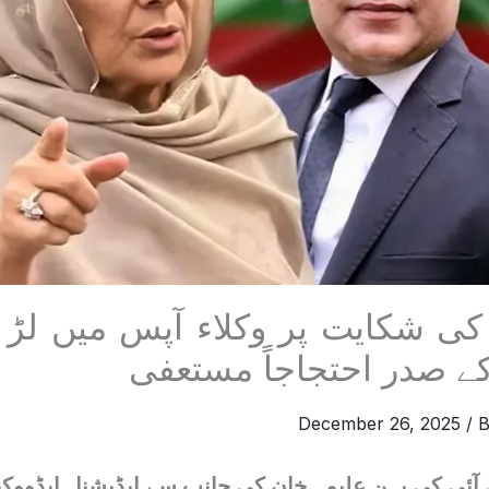
کی شکایت پر وکلاء آپس میں لڑ 
کے صدر احتجاجاً مستعفی
December 26, 2025
/ 
 آئی کی بہن علیمہ خان کی جانب سے ایڈیشنل ایڈووک