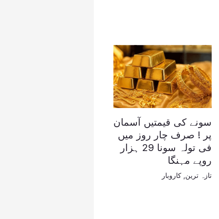
سونے کی قیمتیں آسمان
پر ! صرف چار روز میں
فی تولہ سونا 29 ہزار
روپے مہنگا
تازہ ترین
,
کاروبار