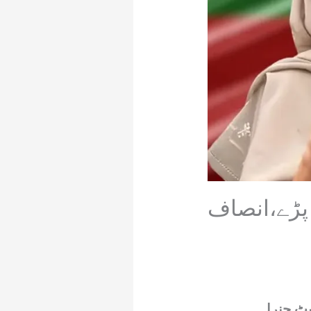
پڑے،انصاف
یٹ جنرل