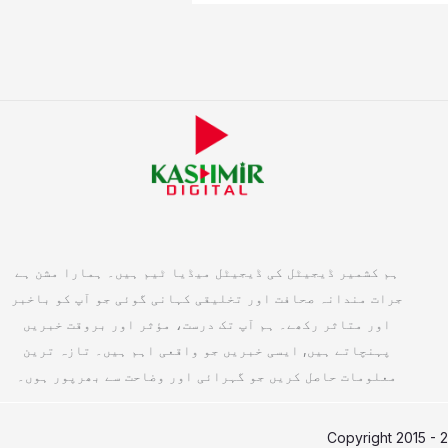
ہم کشمیر ڈیجیٹل کی ڈیجیٹل میڈیا ٹیم ہیں۔ ہمارا مشن ہے
جرات مندانہ صحافت اور تخلیقی کہانی گوئی جو آپ کو باخبر
اور متاثر رکھے۔ ہم آپ تک درست، مؤثر اور بروقت خبریں
پہنچاتے ہیں, ایسی خبریں جو واقعی اہم ہیں۔ تازہ ترین
معلومات حاصل کریں جو گہرائی اور وضاحت سے بھرپور ہوں۔