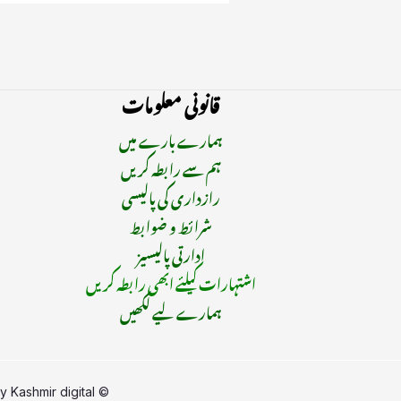
قانونی معلومات
ہمارے بارے میں
ہم سے رابطہ کریں
رازداری کی پالیسی
شرائط و ضوابط
ادارتی پالیسیز
اشتہارات کیلئے ابھی رابطہ کریں
ہمارے لیے لکھیں
by
Kashmir digital
© Copyright 2015 - 2025 | All Rights Reserved | Managed By