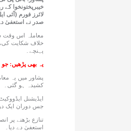
خیبرپختونخوا کے ر
لائرز فورم (آئی 
صدر نے استعفیٰ دے
معاملہ اس وقت شر
خلاف شکایت کی، ج
پہنچے۔
یہ بھی پڑھیں:
جو م
پشاور میں یہ معام
کشیدہ ہو گئی۔
ایڈیشنل ایڈووکیٹ
جس دوران ایک دوس
تنازع بڑھنے پر ان
استعفیٰ دے دیا۔