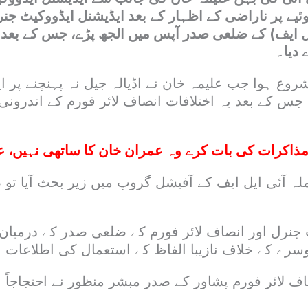
وئیے پر ناراضی کے اظہار کے بعد ایڈیشنل ایڈووکیٹ جن
ایل ایف) کے ضلعی صدر آپس میں الجھ پڑے، جس کے بعد ا
 دیا۔
وع ہوا جب علیمہ خان نے اڈیالہ جیل نہ پہنچنے پر ا
س کے بعد یہ اختلافات انصاف لائر فورم کے اندرونی 
ذاکرات کی بات کرے وہ عمران خان کا ساتھی نہیں، ع
لہ آئی ایل ایف کے آفیشل گروپ میں زیر بحث آیا تو
 جنرل اور انصاف لائر فورم کے ضلعی صدر کے درمیان 
رے کے خلاف نازیبا الفاظ کے استعمال کی اطلاعات بھ
صاف لائر فورم پشاور کے صدر مبشر منظور نے احتجاجاً 