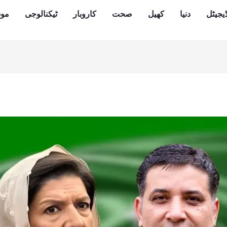
یجیٹل
دنیا
کھیل
صحت
کاروبار
ٹیکنالوجی
مو