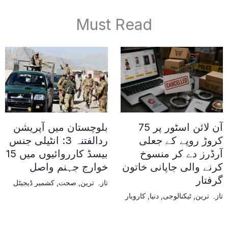
Must Read
آن لائن اسٹور پر 75
بلوچستان میں آپریشن
کروڑ روپے کے جعلی
ردالفتنہ 3: انٹیلی جنس
آرڈرز دے کر منسوخ
بیسڈ کارروائیوں میں 15
کرنے والی جاپانی خاتون
خوارج جہنم واصل
گرفتار
تازہ ترین
,
صحت
,
کشمیر ڈیجیٹل
تازہ ترین
,
ٹیکنالوجی
,
دنیا
,
کاروبار