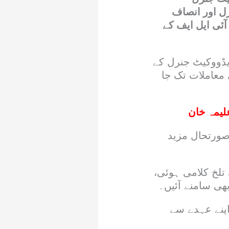
رل اور انصاف
ٓئی ایل ایف کے
یڈووکیٹ جنرل کے
معاملات تک جا
لیمہ خان
 صورتحال مزید
تلخ کلامی ہوئی،
ی سامنے آئیں۔
اپنے عہدے سے