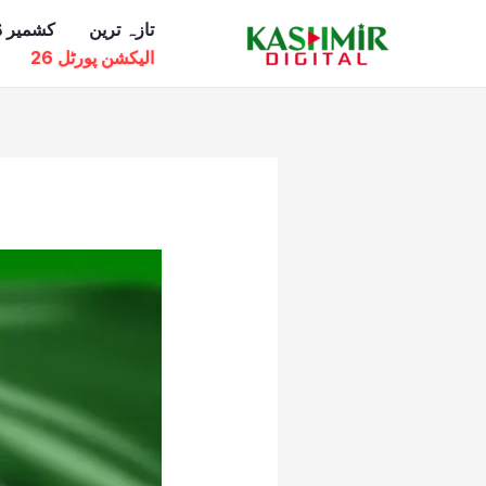
Ski
تازہ ترین
کشمیر ڈ
t
الیکشن پورٹل 26
conten