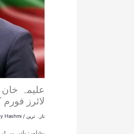
علیمہ خان 
لائرز فورم 
تازہ ترین
/
Hashmi
By
پشاور: بانی پی ٹی