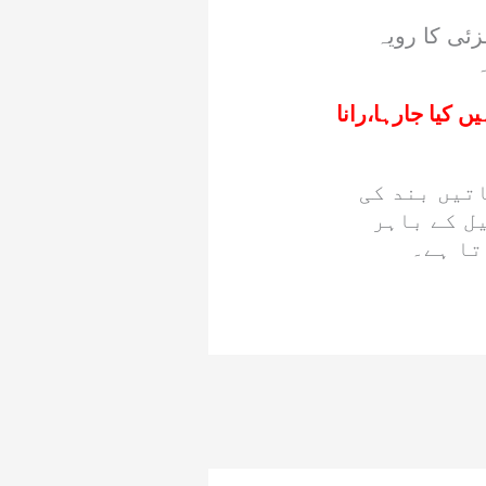
زئی کا رویہ
 کیا جارہا،رانا
اتیں بند کی
ل کے باہر
تا ہے۔