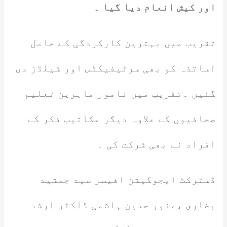
اور کیش انعام دیا گیا ۔
تقریب میں بہترین کارکردگی کے حامل
اساتذہ کو بھی سرٹیفیکٹس اور شیلڈز دی
گئیں ۔تقریب میں نامور ماہرین تعلیم
صحافیوں کے علاوہ دیگر مکاتیب فکر کے
افراد نے بھی شرکت کی ۔
ڈسٹرکٹ ایجوکیشن افیسر سید جمشید
بخاری ،منور حسین ہاشمی ڈاکٹر ارشد