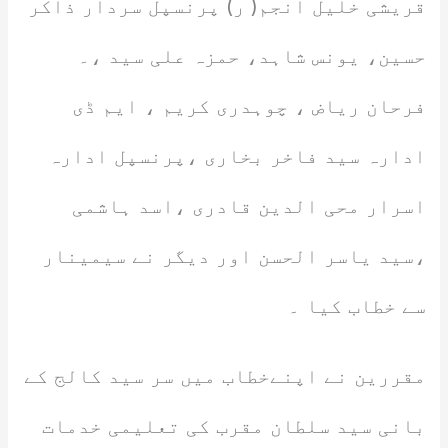
قریشی خلیل انجم( ر) پرنسپل سردار ذاکر
حسین، یونس شاہد، حمزہ علی سید ،۔
فرحان ریاض ، چوہدری کریم ، ایم ڈی
ادارہ سید فاخر بخاری ،پرنسپل ادارہ
اسرار محی الدین قادری ،اسد ہاشمی
،سید یاسر الحسن اور دیگر نے سیمینار
سے خطاب کیا ۔
مقررین نے اپنےخطاب میں سر سید کالج کے
بانی سید سلطان مقرب کی تعلیمی خدمات