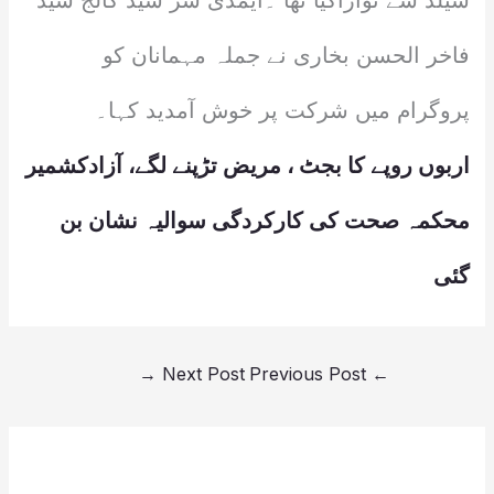
شیلڈ سے نوازاگیا تھا ۔ایمڈی سر سید کالج سید
فاخر الحسن بخاری نے جملہ مہمانان کو
پروگرام میں شرکت پر خوش آمدید کہا۔
اربوں روپے کا بجٹ ، مریض تڑپنے لگے، آزادکشمیر
محکمہ صحت کی کارکردگی سوالیہ نشان بن
گئی
→
Next Post
Previous Post
←