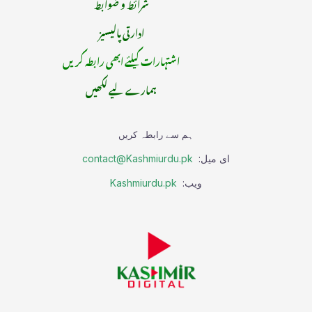
شرائط و ضوابط
ادارتی پالیسیز
اشتہارات کیلئے ابھی رابطہ کریں
ہمارے لیے لکھیں
ہم سے رابطہ کریں
ای میل:
contact@Kashmiurdu.pk
ویب:
Kashmiurdu.pk