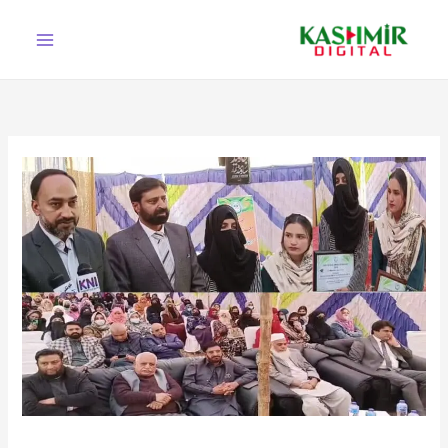
Ski
t
conten