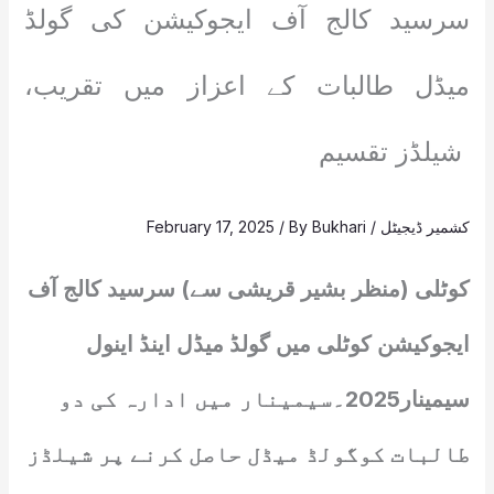
سرسید کالج آف ایجوکیشن کی گولڈ
میڈل طالبات کے اعزاز میں تقریب،
شیلڈز تقسیم
کشمیر ڈیجیٹل
/
Bukhari
/ By
February 17, 2025
کوٹلی (منظر بشیر قریشی سے) سرسید کالج آف
ایجوکیشن کوٹلی میں گولڈ میڈل اینڈ اینول
سیمینار2025۔سیمینار میں ادارہ کی دو
طالبات کوگولڈ میڈل حاصل کرنے پر شیلڈز