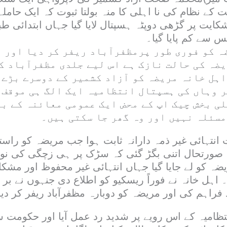
 کے نظام کی نا اہلی کا منہ بولتا ثبوت کہ ایک حامل
ایت پر گڑھی دوپٹہ ہسپتال لایا گیا جہاں ابتدائی طب
 کو فوری طور پرمظفرآباد ریفر کر دیا اور ا
ضہ کی حالت نازک ہے اس لیے جلدی مظفرآباد ک
ہل خانہ مریضہ کو آزاد کشمیر کے دوسرے بڑے
ر وہاں کی ہسپتال انتظامیہ ایک الگ ہی موقف 
ی بخش چیک اپ کے محض ایک عمومی معائنہ کے بع
مسئلہ نہیں اور وہ گھر جا سکتی ہیں۔
نتہائی غیر ذمہ دارانہ ثابت ہوا جب مریضہ کو راستے
 صورتحال اتنی بگڑ گئی کہ سڑک پر ہی زچگی کی نوب
ضہ کو لے جایا گیا جہاں انتہائی غیر محفوظ اور مشک
اہل خانہ نے فوراً ریسکیو کو اطلاع دی جنہوں نے بر 
 فراہم کی اور مریضہ کو دوبارہ مظفرآباد ریفر کر دیا
تظامیہ کے اس رویے پر شدید رد عمل آیا اور حکومت 