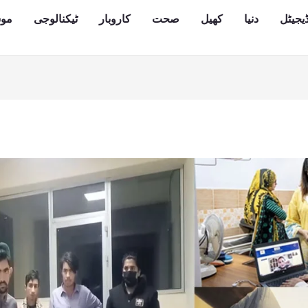
یجیٹل
دنیا
کھیل
صحت
کاروبار
ٹیکنالوجی
مو