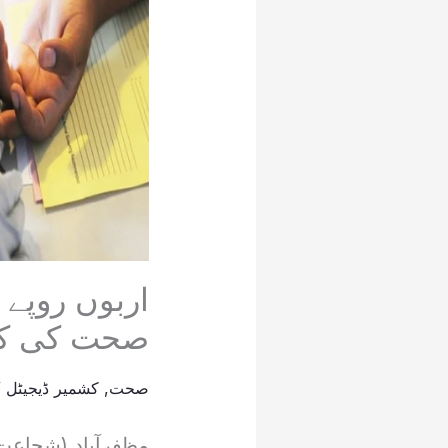
اربوں روپے 
صحت کی کار
صحت
,
کشمیر ڈیجیٹل
/
مظفرآباد (شجاعت