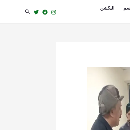
سم
الیکشن
Search