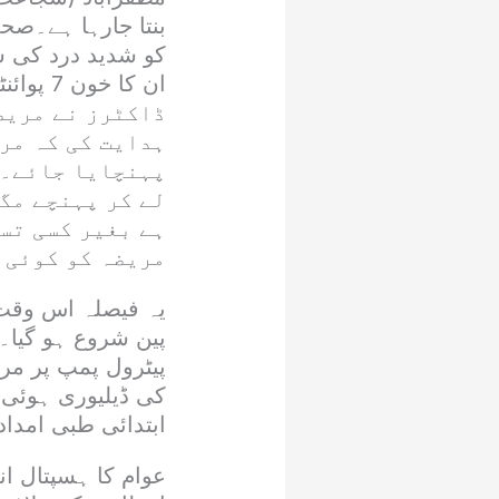
بنتا جارہا ہے۔صحت
کو شدید درد کی شک
ان کا خون 7 پوائنٹس سے کم پایا گیا۔
ڈاکٹرز نے مریضہ
ہدایت کی کہ مری
پہنچایا جائے۔ا
لے کر پہنچے مگ
ہے بغیر کسی تسل
مریضہ کو کوئی 
یہ فیصلہ اس وقت ا
پین شروع ہو گیا۔
پیٹرول پمپ پر مری
کی ڈیلیوری ہوئی۔ 
ابتدائی طبی امداد
عوام کا ہسپتال ان