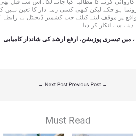
کاروائی کرنے کا مطالبہ کیا جانے لگا۔اس سے قبل بھی
ونما ہو چکے لیکن کبھی کسی زمہ دار کا تعین نہیں ک
قع پر موقف لینے کیلئے جب کشمیر ڈیجیٹل نے رابطہ ک
ینے سے انکار کر دیا
لے میں تیسری پوزیشن، ارفع ارشد کی شاندار کامیابی
→
Next Post
Previous Post
←
Must Read