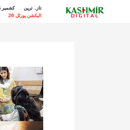
Ski
تازہ ترین
کشمیر ڈ
t
الیکشن پورٹل 26
conten