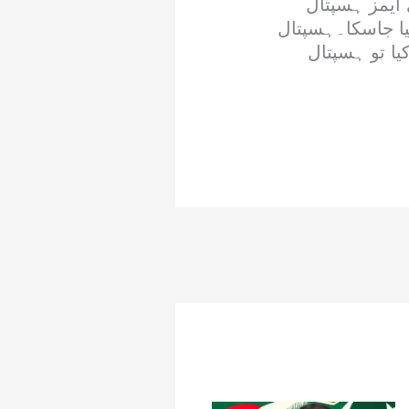
 ایمز ہسپتال
یا جاسکا۔ہسپتال
یا تو ہسپتال