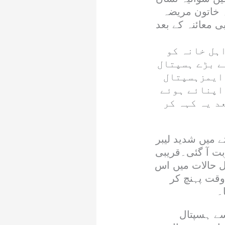
ہ خاتون مریضہ
ی معائنہ کے بعد
ہل خانہ کو
ے بڑے ہسپتال
 ایمزہسپتال
اپنائے ہوئے
د یہ کہہ کر
 میں شدید لیبر
ت آ گئی۔قریبی
ل حالات میں اس
وقت پہنچ کر
۔
سے ہسپتال