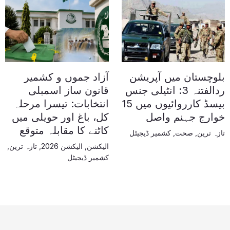
بلوچستان میں آپریشن
آزاد جموں و کشمیر
ردالفتنہ 3: انٹیلی جنس
قانون ساز اسمبلی
بیسڈ کارروائیوں میں 15
انتخابات: تیسرا مرحلہ
خوارج جہنم واصل
کل، باغ اور حویلی میں
کاٹنے کا مقابلہ متوقع
تازہ ترین
,
صحت
,
کشمیر ڈیجیٹل
الیکشن
,
الیکشن 2026
,
تازہ ترین
,
کشمیر ڈیجیٹل