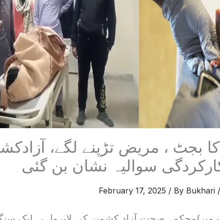
کا بجٹ ، مریض تڑپنے لگے، آزادک
کردگی سوالیہ نشان بن گئی
February 17, 2025
/ By
Bukhari
 میر)محکمہ صحت آزاد کشمیر کی لاپرواہی ایک سنگ