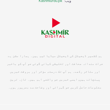
ویب:
Kashmiurdu.pk
ہم کشمیر ڈیجیٹل کی ڈیجیٹل میڈیا ٹیم ہیں۔ ہمارا مشن ہے
جرات مندانہ صحافت اور تخلیقی کہانی گوئی جو آپ کو باخبر
اور متاثر رکھے۔ ہم آپ تک درست، مؤثر اور بروقت خبریں
پہنچاتے ہیں, ایسی خبریں جو واقعی اہم ہیں۔ تازہ ترین
معلومات حاصل کریں جو گہرائی اور وضاحت سے بھرپور ہوں۔