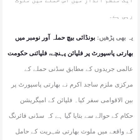
ایک منظم انداز میں اس حملے میں ملوث
رہی ہے۔
یہ بھی پڑھیں:
بونڈائی بیچ حملہ آور نومبر میں
بھارتی پاسپورٹ پر فلپائن پہنچے، فلپائنی حکومت
عالمی جریدوں کے مطابق سڈنی حملے کے
مرکزی ملزم ساجد اکرم نے بھارتی پاسپورٹ پر
بین الاقوامی سفر کیا۔ فلپائن کے امیگریشن
حکام کے حوالے سے بتایا گیا ہے کہ سڈنی فائرنگ
کے واقعے میں ملوث بھارتی شہریت کے حامل