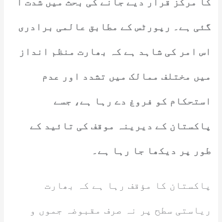
کا مرکز قرار دیے جانے کی بحث میں شدت آ
گئی ہے۔ رپورٹس کے مطابق عالمی برادری
اس امر کی شاہد ہے کہ بھارت منظم انداز
میں مختلف ممالک میں تشدد اور عدم
استحکام کو فروغ دے رہا ہے، جسے
پاکستان کے دیرینہ موقف کی تائید کے
طور پر دیکھا جا رہا ہے۔
پاکستان کا مؤقف رہا ہے کہ بھارت
ریاستی سطح پر نہ صرف مقبوضہ جموں و