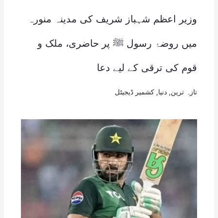
وزیر اعظم شہباز شریف کی مدینہ منورہ
میں روضۂ رسول ﷺ پر حاضری، ملک و
قوم کی ترقی کے لیے دعا
تازہ ترین
,
دنیا
,
کشمیر ڈیجیٹل