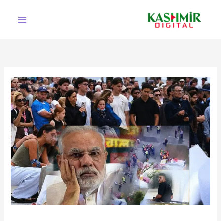
Ski
t
conten