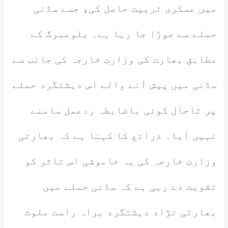
میں عسکری تربیت حاصل کی، جسے سڈنی
حملے سے جوڑا جا رہا ہے۔ بلومبرگ کے
مطابق بھارت کی وزارتِ خارجہ کی جانب سے
سڈنی میں پیش آنے والے اس دہشتگرد حملے
پر تاحال کوئی باضابطہ ردعمل سامنے
نہیں آیا۔ ذرائع کا کہنا ہے کہ بھارتی
وزارتِ خارجہ کی یہ خاموشی اس تاثر کو
تقویت دے رہی ہے کہ سڈنی حملے میں
بھارتی نژاد دہشتگرد براہ راست ملوث