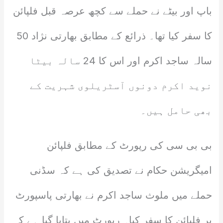
باپ اور بیٹے نے حملے سے کچھ عرصہ قبل فلپائن
کا سفر کیا تھا۔ ذرائع کے مطابق بھارتی نژاد 50
سالہ ساجد اکرم اور اس کا 24 سالہ بیٹا
نوید اکرم دونوں آسٹریلوی شہریت کے
بھی حامل ہیں۔
بی بی سی کی رپورٹ کے مطابق فلپائن
امیگریشن حکام نے تصدیق کی ہے کہ سڈنی
حملے میں ملوث ساجد اکرم نے بھارتی پاسپورٹ
پر فلپائن کا سفر کیا۔ رپورٹ میں بتایا گیا ہے کہ