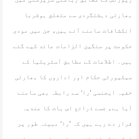
بھارتی دہشتگردی سے متعلق ہوشربا
انکشافات سامنے آئے ہیں، جن میں مودی
حکومت پر سنگین الزامات عائد کیے گئے
ہیں۔ اطلاعات کے مطابق آسٹریلیا کے
سیکیورٹی حکام اور اداروں کا بھارتی
خفیہ ایجنسی ’را‘ سے رابطہ بھی سامنے
آیا ہے، جسے ذرائع اس بات کا عندیہ
قرار دے رہے ہیں کہ ’را‘ مبینہ طور پر