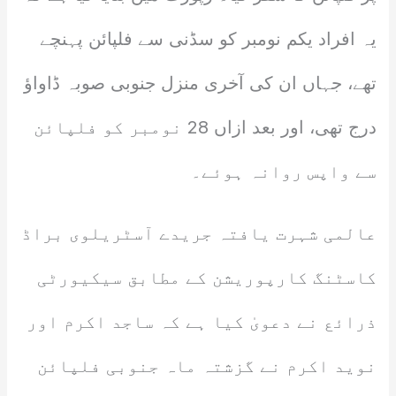
یہ افراد یکم نومبر کو سڈنی سے فلپائن پہنچے
تھے، جہاں ان کی آخری منزل جنوبی صوبہ ڈاواؤ
درج تھی، اور بعد ازاں 28 نومبر کو فلپائن
سے واپس روانہ ہوئے۔
عالمی شہرت یافتہ جریدے آسٹریلوی براڈ
کاسٹنگ کارپوریشن کے مطابق سیکیورٹی
ذرائع نے دعویٰ کیا ہے کہ ساجد اکرم اور
نوید اکرم نے گزشتہ ماہ جنوبی فلپائن