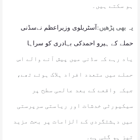
ہو سکتے ہیں۔
یہ بھی پڑھیں:
آسٹریلوی وزیراعظم نےسڈنی
حملے کے ہیرو احمدکی بہادری کو سراہا
یاد رہے کہ سڈنی میں پیش آنے والے اس
حملے میں متعدد افراد ہلاک ہوئے تھے،
جبکہ واقعے کے بعد عالمی سطح پر
سیکیورٹی خدشات اور ریاستی سرپرستی
میں دہشتگردی کے الزامات پر بحث مزید
تیز ہو گئی ہے۔