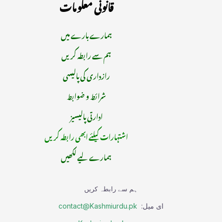
قانونی معلومات
ہمارے بارے میں
ہم سے رابطہ کریں
رازداری کی پالیسی
شرائط و ضوابط
ادارتی پالیسیز
اشتہارات کیلئے ابھی رابطہ کریں
ہمارے لیے لکھیں
ہم سے رابطہ کریں
ای میل:
contact@Kashmiurdu.pk