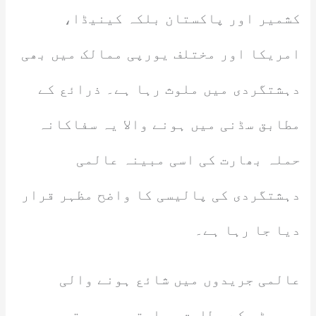
کشمیر اور پاکستان بلکہ کینیڈا،
امریکا اور مختلف یورپی ممالک میں بھی
دہشتگردی میں ملوث رہا ہے۔ ذرائع کے
مطابق سڈنی میں ہونے والا یہ سفاکانہ
حملہ بھارت کی اسی مبینہ عالمی
دہشتگردی کی پالیسی کا واضح مظہر قرار
دیا جا رہا ہے۔
عالمی جریدوں میں شائع ہونے والی
رپورٹس کے مطابق ریاستی سرپرستی میں