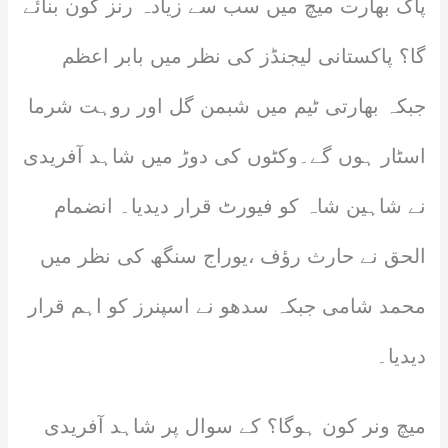
پاک بھارت میچ میں سب سے زیادہ رنز کون بنائے
گا؟ پاکستانی لیجنڈز کی نظر میں بابر اعظم
جبکہ بھارتی ٹیم میں شبمن گل اور روہت شرما
اسٹار ہوں گے۔وکٹوں کی دوڑ میں شاہد آفریدی
نے شاہین شاہ کو فیورٹ قرار دیدیا۔ انضمام
الحق نے حارث رؤف ،یوراج سنگھ کی نظر میں
محمد شامی جبکہ سدھو نے اسپنرز کو اہم قرار
دیدیا۔
میچ ونر کون ہوگا؟ کے سوال پر شاہد آفریدی