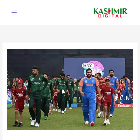
Ski
t
conten