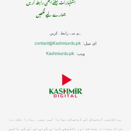
اشتہارات کیلئے ابھی رابطہ کریں
ہمارے لیے لکھیں
ہم سے رابطہ کریں
ای میل:
contact@Kashmiurdu.pk
ویب:
Kashmiurdu.pk
ہم کشمیر ڈیجیٹل کی ڈیجیٹل میڈیا ٹیم ہیں۔ ہمارا مشن ہے
جرات مندانہ صحافت اور تخلیقی کہانی گوئی جو آپ کو باخبر